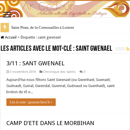
Saint Piran, de la Cornouailles à Lorient
Accueil
>
Étiquette :
saint gwenael
Les articles avec le mot-clé :
saint gwenael
3/11 : SANT GWENAEL
3 novembre 2014
Chronique des Saints
0
Aujourd'hui nous fêtons Saint Gwenael (ou Gwenhael, Guenaël,
Guénault, Guinal, Gwendal, Guennal, Guénaud ou Guenhaël), saint
breton du VI e...
Lire la suite / gouzout hiroc'h »
CAMP D’ETE DANS LE MORBIHAN