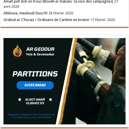
Amañ pell doh en trouz (Bouéh er mæzeù : la voix des campagnes)
27
avril 2026
Allelouia, meuleudi Deoc’h!
28 février 2026
Ordinal ar C’horaiz / Ordinaire de Carême en breton
17 février 2026