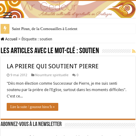
Saint Piran, de la Cornouailles à Lorient
Accueil
>
Étiquette :
soutien
Les articles avec le mot-clé :
soutien
LA PRIERE QUI SOUTIENT PIERRE
9 mai 2012
Nourriture spirituelle
0
"Dès mon élection comme Successeur de Pierre, je me suis senti
soutenu par la prière de l'Eglise, surtout dans les moments difficiles".
C'est ce...
Lire la suite / gouzout hiroc'h »
Abonnez-vous à la newsletter