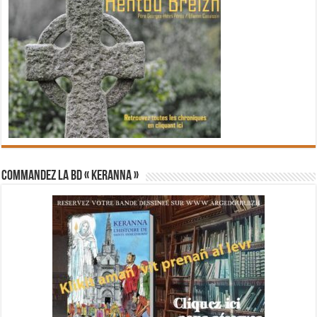
Commandez la BD « Keranna »