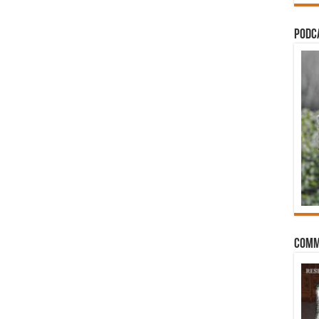
PODCA
Comm