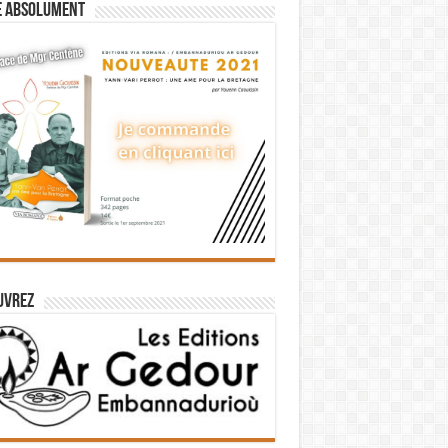
e absolument
uvrez