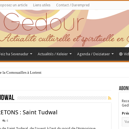
oposez un article
Liens utiles
Contact / Darempred
 Feiz ha Sevenadur
Actualités / Keleier
Agenda / Deiziataer
Vi
de la Cornouailles à Lorient
Abon
udwal
Rece
Gedo
TONS : Saint Tudwal
Pré
4
de Saint Tudwal, de l'ouest à l'est du nord de l'Armorique