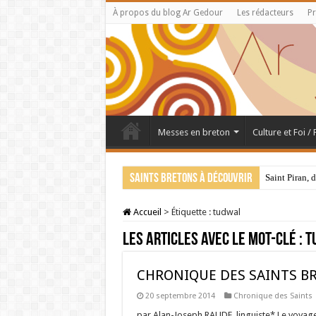
À propos du blog Ar Gedour
Les rédacteurs
Pr
Messes en breton
Culture et Foi /
Saints bretons à découvrir
Saint Piran, 
Accueil
>
Étiquette :
tudwal
Les articles avec le mot-clé :
t
CHRONIQUE DES SAINTS BRE
20 septembre 2014
Chronique des Saints
par Alan-Joseph RAUDE, linguiste* Le voyage 