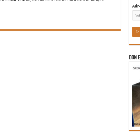
Adr
DON E