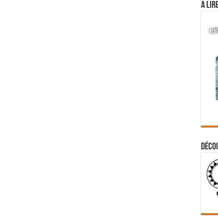
A lir
Déco