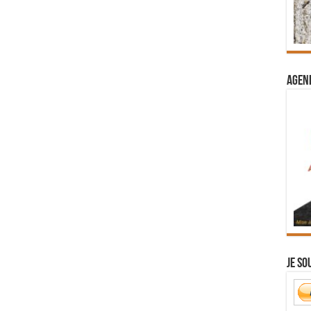
Agend
Je so