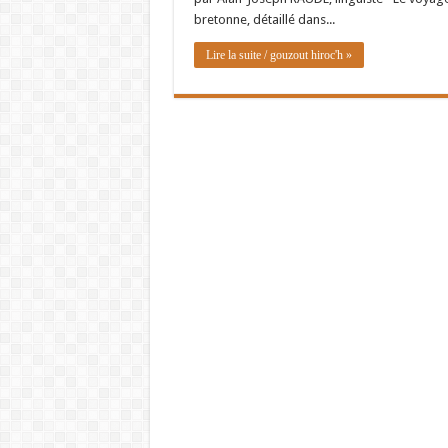
bretonne, détaillé dans...
Lire la suite / gouzout hiroc'h »