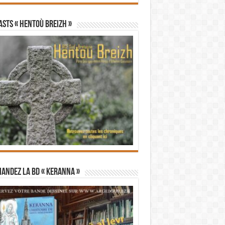
STS « Hentoù Breizh »
andez la BD « Keranna »