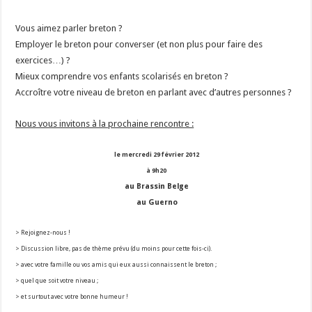
Vous aimez parler breton ?
Employer le breton pour converser (et non plus pour faire des
exercices…) ?
Mieux comprendre vos enfants scolarisés en breton ?
Accroître votre niveau de breton en parlant avec d’autres personnes ?
Nous vous invitons à la prochaine rencontre :
le mercredi 29 février 2012
à 9h20
au Brassin Belge
au Guerno
> Rejoignez-nous !
> Discussion libre, pas de thème prévu (du moins pour cette fois-ci).
> avec votre famille ou vos amis qui eux aussi connaissent le breton ;
> quel que soit votre niveau ;
> et surtout avec votre bonne humeur !