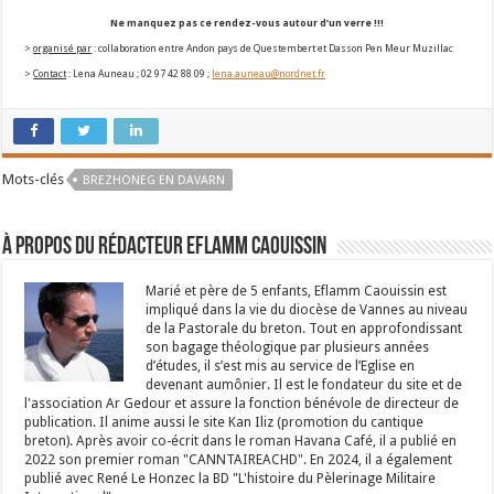
Ne manquez pas ce rendez-vous autour d’un verre !!!
>
organisé par
: collaboration entre Andon pays de Questembert et Dasson Pen Meur Muzillac
>
Contact
: Lena Auneau ; 02 97 42 88 09 ;
lena.auneau@nordnet.fr
Mots-clés
BREZHONEG EN DAVARN
À propos du rédacteur Eflamm Caouissin
Marié et père de 5 enfants, Eflamm Caouissin est
impliqué dans la vie du diocèse de Vannes au niveau
de la Pastorale du breton. Tout en approfondissant
son bagage théologique par plusieurs années
d’études, il s’est mis au service de l’Eglise en
devenant aumônier. Il est le fondateur du site et de
l'association Ar Gedour et assure la fonction bénévole de directeur de
publication. Il anime aussi le site Kan Iliz (promotion du cantique
breton). Après avoir co-écrit dans le roman Havana Café, il a publié en
2022 son premier roman "CANNTAIREACHD". En 2024, il a également
publié avec René Le Honzec la BD "L'histoire du Pèlerinage Militaire