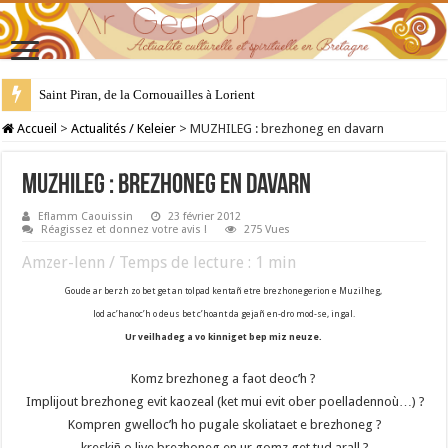
Saint Piran, de la Cornouailles à Lorient
28 juillet : Saint Samson de Dol, père de la Bretagne chrétienne
Accueil
>
Actualités / Keleier
>
MUZHILEG : brezhoneg en davarn
MUZHILEG : brezhoneg en davarn
Eflamm Caouissin
23 février 2012
Réagissez et donnez votre avis !
275 Vues
Amzer-lenn / Temps de lecture :
1
min
Goude ar berzh zo bet get an tolpad kentañ etre brezhonegerion e Muzilheg,
lod ac’hanoc’h o deus bet c’hoant da gejañ en-dro mod-se, ingal.
Ur veilhadeg a vo kinniget bep miz neuze.
Komz brezhoneg a faot deoc’h ?
Implijout brezhoneg evit kaozeal (ket mui evit ober poelladennoù…) ?
Kompren gwelloc’h ho pugale skoliataet e brezhoneg ?
kreskiñ o live brezhoneg en ur gomz get tud arall ?