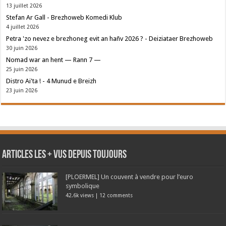
13 juillet 2026
Stefan Ar Gall - Brezhoweb Komedi Klub
4 juillet 2026
Petra 'zo nevez e brezhoneg evit an hañv 2026 ? - Deiziataer Brezhoweb
30 juin 2026
Nomad war an hent — Rann 7 —
25 juin 2026
Distro Ai'ta ! - 4 Munud e Breizh
23 juin 2026
Articles les + vus depuis toujours
[PLOERMEL] Un couvent à vendre pour l’euro
symbolique
42.6k views
|
12 comments