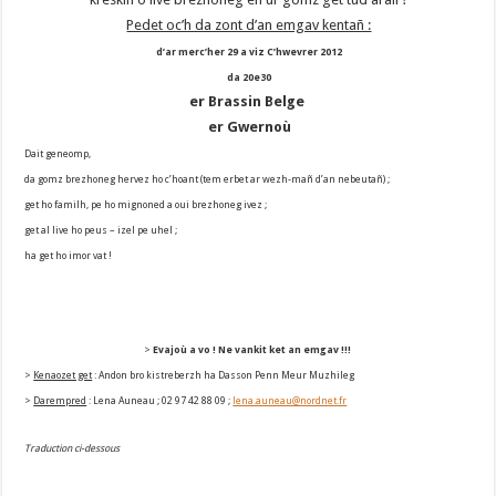
Pedet oc’h da zont d’an emgav kentañ :
d’ar merc’her 29 a viz C’hwevrer 2012
da 20e30
er Brassin Belge
er Gwernoù
Dait geneomp,
da gomz brezhoneg hervez ho c’hoant (tem erbet ar wezh-mañ d’an nebeutañ) ;
get ho familh, pe ho mignoned a oui brezhoneg ivez ;
get al live ho peus – izel pe uhel ;
ha get ho imor vat !
>
Evajoù a vo ! Ne vankit ket an emgav !!!
>
Kenaozet get
: Andon bro kistreberzh ha Dasson Penn Meur Muzhileg
>
Darempred
: Lena Auneau ; 02 97 42 88 09 ;
lena.auneau@nordnet.fr
Traduction ci-dessous