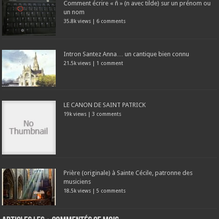
Comment écrire « ñ » (n avec tilde) sur un prénom ou
un nom
35.8k views
|
6 comments
Intron Santez Anna… un cantique bien connu
21.5k views
|
1 comment
LE CANON DE SAINT PATRICK
19k views
|
3 comments
Prière (originale) à Sainte Cécile, patronne des
musiciens
18.5k views
|
5 comments