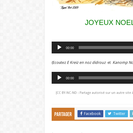
JOYEUX NOEL
Lecteur
00:00
audio
(Ecoutez
E Kreiz en noz didrouz
et
Kanomp No
Lecteur
00:00
audio
[CC BY-NC-ND : Partage autorisé sur un autre site 
Facebook
Twitter
Partager