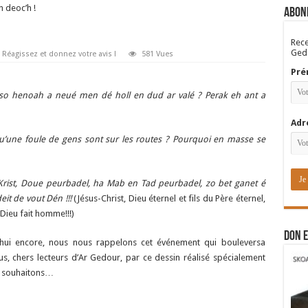
 deoc’h !
Abon
Rece
Gedo
Réagissez et donnez votre avis !
581 Vues
Pré
 so henoah a neué men dé holl en dud ar valé ? Perak eh ant a
Adr
 Qu’une foule de gens sont sur les routes ? Pourquoi en masse se
Krist, Doue peurbadel, ha Mab en Tad peurbadel, zo bet ganet é
it de vout Dén !!!
(Jésus-Christ, Dieu éternel et fils du Père éternel,
 Dieu fait homme!!!)
DON E
d’hui encore, nous nous rappelons cet événement qui bouleversa
ous, chers lecteurs d’Ar Gedour, par ce dessin réalisé spécialement
s souhaitons…