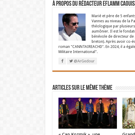
À propos du rédacteur Eflamm Caouis
Marié et père de 5 enfant
Vannes au niveau de la P
théologique par plusieurs 
aumônier. Il est le fondat
bénévole de directeur de p
breton). Après avoir co-é
roman "CANNTAIREACHD". En 2024, il a égalem
Militaire International".
@ArGedour
Articles sur le même thème
« Cap Kozmik », une
Grand