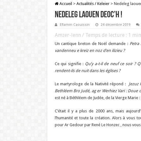
Accueil
>
Actualités / Keleier
>
Nedeleg laouen
Nedeleg laouen deoc’h !
Eflamm Caouissin
24 décembre 2019
Amzer-lenn / Temps de lecture :
1
min
Un cantique breton de Noël demande :
Petra
vandenneu e kreiz en noz d’en ilizieu ?
Ce qui signifie :
Qu’y a-t-il de neuf ce soir ?
rendent-ils de nuit dans les églises ?
Le martyrologe de la Nativité répond :
Jezuz 
Bethléem Bro Judé, ag er Werhiez Vari : Doue de
est né à Béthléem de Judée, de la Vierge Marie :
C’était il y a plus de 2000 ans, mais aujour
l’humanité et toute la création. Alors à vous t
pour Ar Gedour par René Le Honzec , nous vou