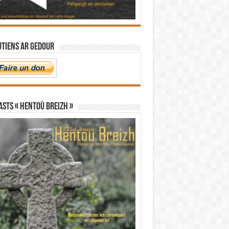
utiens Ar Gedour
STS « Hentoù Breizh »