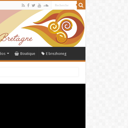
éos
Boutique
E brezhoneg