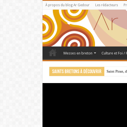
À propos du blog Ar Gedour
Les rédacteurs
Pr
Messes en breton
Culture et Foi /
Saints bretons à découvrir
Saint Piran, 