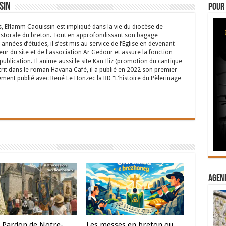
volume.
sin
Pour 
s, Eflamm Caouissin est impliqué dans la vie du diocèse de
astorale du breton. Tout en approfondissant son bagage
années d’études, il s’est mis au service de l’Eglise en devenant
eur du site et de l'association Ar Gedour et assure la fonction
ublication. Il anime aussi le site Kan Iliz (promotion du cantique
crit dans le roman Havana Café, il a publié en 2022 son premier
ent publié avec René Le Honzec la BD "L'histoire du Pèlerinage
Agend
 Pardon de Notre-
Les messes en breton ou