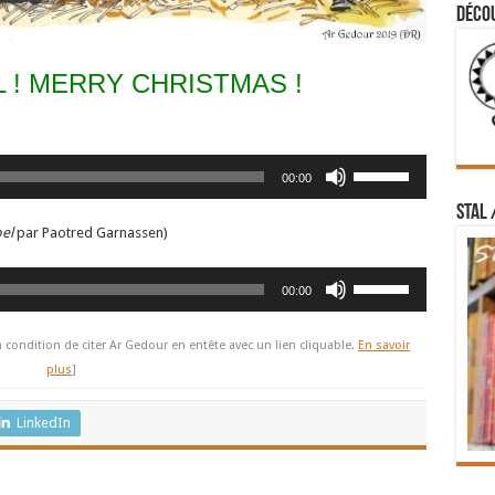
Déco
 ! MERRY CHRISTMAS !
Utilisez
00:00
les
STAL 
flèches
el
par Paotred Garnassen)
haut/bas
pour
Utilisez
augmenter
00:00
les
ou
flèches
diminuer
à condition de citer Ar Gedour en entête avec un lien cliquable.
En savoir
haut/bas
le
plus
]
pour
volume.
augmenter
LinkedIn
ou
diminuer
le