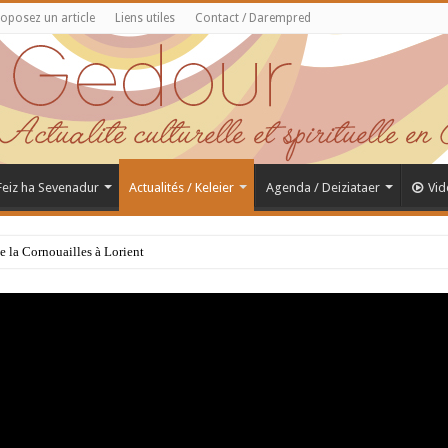
oposez un article
Liens utiles
Contact / Darempred
 Feiz ha Sevenadur
Actualités / Keleier
Agenda / Deiziataer
Vid
de la Cornouailles à Lorient