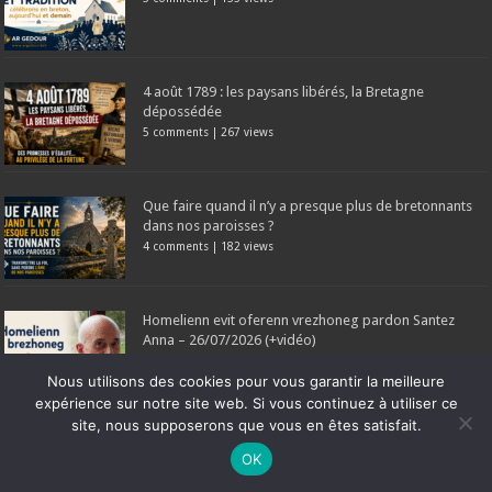
4 août 1789 : les paysans libérés, la Bretagne
dépossédée
5 comments
|
267 views
Que faire quand il n’y a presque plus de bretonnants
dans nos paroisses ?
4 comments
|
182 views
Homelienn evit oferenn vrezhoneg pardon Santez
Anna – 26/07/2026 (+vidéo)
3 comments
|
138 views
Nous utilisons des cookies pour vous garantir la meilleure
expérience sur notre site web. Si vous continuez à utiliser ce
site, nous supposerons que vous en êtes satisfait.
Commentaires récents
Ne manquez pas la nouveauté de Bernard Rio "LA REVOLUTION DES
OK
OMBRES".
CLIQUEZ ICI POUR EN SAVOIR PLUS
ou
Ignorer
Tintin: En Bretagne, cette table rase s’est traduite par une