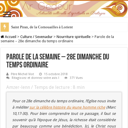
28 juillet : Saint Samson de Dol, père de la Bretagne chrétienne
Accueil
>
Culture / Sevenadur
>
Nourriture spirituelle
>
Parole de la
semaine – 28e dimanche du temps ordinaire
Parole de la semaine – 28e dimanche du
temps ordinaire
Père Michel Viot
15 octobre 2018
Réagissez et donnez votre avis !
371 Vues
Amzer-lenn / Temps de lecture :
8
min
Pour ce 28e dimanche du temps ordinaire, l’Eglise nous invite
à méditer
sur la célèbre histoire du jeune homme riche
(Marc
10,17-30). Pour bien comprendre tout ce passage, il faut se
souvenir qu’à l’époque de Jésus, la richesse était considérée
par beaucoup comme une bénédiction. Ici, le Christ nous