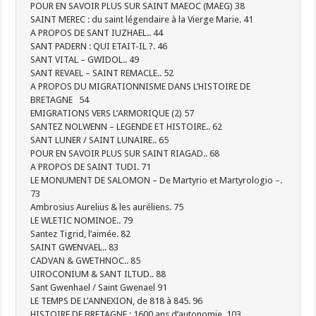
POUR EN SAVOIR PLUS SUR SAINT MAEOC (MAEG) 38
SAINT MEREC : du saint légendaire à la Vierge Marie. 41
A PROPOS DE SANT IUZHAEL.. 44
SANT PADERN : QUI ETAIT-IL ?. 46
SANT VITAL – GWIDOL.. 49
SANT REVAEL – SAINT REMACLE.. 52
A PROPOS DU MIGRATIONNISME DANS L’HISTOIRE DE
BRETAGNE 54
EMIGRATIONS VERS L’ARMORIQUE (2) 57
SANTEZ NOLWENN – LEGENDE ET HISTOIRE.. 62
SANT LUNER / SAINT LUNAIRE.. 65
POUR EN SAVOIR PLUS SUR SAINT RIAGAD.. 68
A PROPOS DE SAINT TUDI. 71
LE MONUMENT DE SALOMON – De Martyrio et Martyrologio –.
73
Ambrosius Aurelius & les auréliens. 75
LE WLETIC NOMINOE.. 79
Santez Tigrid, l’aimée. 82
SAINT GWENVAEL.. 83
CADVAN & GWETHNOC.. 85
UIROCONIUM & SANT ILTUD.. 88
Sant Gwenhael / Saint Gwenael 91
LE TEMPS DE L’ANNEXION, de 818 à 845. 96
HISTOIRE DE BRETAGNE : 1600 ans d’autonomie. 103