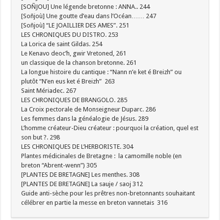
[SOÑJOU] Une légende bretonne : ANNA.. 244
[Soñjoù] Une goutte d’eau dans l’Océan…… 247
[Soñjoù] “LE JOAILLIER DES AMES”. 251
LES CHRONIQUES DU DISTRO. 253
La Lorica de saint Gildas. 254
Le Kenavo deoc’h, gwir Vretoned, 261
un classique de la chanson bretonne. 261
La longue histoire du cantique : “Nann n’e ket é Breizh” ou
plutôt “N’en eus ket é Breizh” 263
Saint Mériadec. 267
LES CHRONIQUES DE BRANGOLO. 285
La Croix pectorale de Monseigneur Duparc. 286
Les femmes dans la généalogie de Jésus. 289
L’homme créateur-Dieu créateur : pourquoi la création, quel est
son but ?. 298
LES CHRONIQUES DE L’HERBORISTE. 304
Plantes médicinales de Bretagne : la camomille noble (en
breton “Abrent-wenn”) 305
[PLANTES DE BRETAGNE] Les menthes. 308
[PLANTES DE BRETAGNE] La sauje / saoj 312
Guide anti-sèche pour les prêtres non-bretonnants souhaitant
célébrer en partie la messe en breton vannetais 316