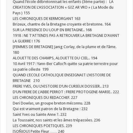
Quand l’école débretonnisait les enfants (3ème partie) : LA
CREATION DE L’ASSOCIATION « GIZ AR VRO » ( La Mode du
Pays ) 155
LES CHRONIQUES DE KERMORGANT 163
Brizeux, chantre de la Bretagne croyante et bretonne. 164
SUR LA PRESENCE DU LOUP EN BRETAGNE.. 168
1918 : NE T’ATTENDS PAS A RETROUVER LA BRETAGNE D’AVANT
LA GUERRE ! 176
[FEMMES DE BRETAGNE] Janig Corlay, de la plume et de l’âme.
180
ALOUETTE DES CHAMPS, ALOUETTE DU CIEL.. 194
10 Avril 1917 : Yann-Ber Calloc’h quitte sa patrie terrestre pour
sa patrie céleste 199
QUAND L’ECOLE CATHOLIQUE ENSEIGNAIT L’HISTOIRE DE
BRETAGNE 210
FRERE YVES, OU L’HISTOIRE D’UN CURIEUX DOSSIER.. 213
D’UN FRERE DE L’ABBE PERROT : FRERE PROTOGENE-MARIE.. 222
LES CHRONIQUES DU REDACCHEF. 227
Deri Dowlas, un groupe breton méconnu. 228
Qui est vraiment patron de la Bretagne : 232
Saint Yves ou Sainte Anne ?. 232
La Toussaint, nos saints et les âmes trépassées. 236
LES CHRONIQUES POETIQUES. 239
[SOÑJOU] Petite Fleur…… 240