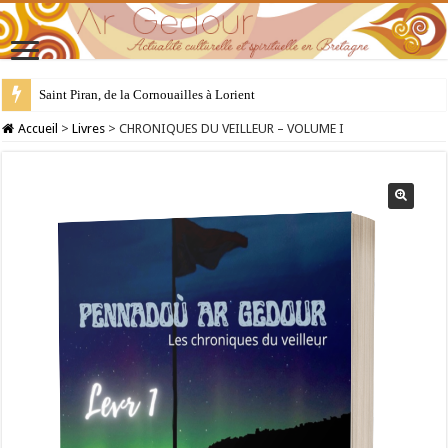
Saint Piran, de la Cornouailles à Lorient
28 juillet : Saint Samson de Dol, père de la Bretagne chrétienne
Accueil
>
Livres
>
CHRONIQUES DU VEILLEUR – VOLUME I