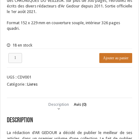
des CHRONIQUES DU VEILLEUR. Sur plus de 300 pages, retrouvez les
écrits des divers rédacteurs d’Ar Gedour depuis 2011. Sortie officielle
le 1er août 2021.
Format 152 x 229 mm en couverture souple, intérieur 326 pages
quadri.
18 en stock
quantité
Ajouter au panier
de
CHRONIQUES
DU
UGS :
CDV001
VEILLEUR
-
Catégorie :
Livres
VOLUME
I
Description
Avis (0)
Description
La rédaction d’AR GEDOUR a décidé de publier le meilleur de ses
articles, dans un premier volume d’une collection. Le fait de publier