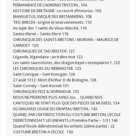
PERMANENCE DE L’ADMINISTRATION.. 104
HISTOIRE DE BRETAGNE : Le rescrit d’Honorius. 105
MANSUETUS, EVEQUE DES BRITANNIENS. 108
TRO-BREIZH : origine et environnements. 110
Au sujet des 7 saints du Vieux-Marché. 116
Santez Klerwi – Sainte Klervi 118
CHRONIQUE DES SAINTS BRETONS : MORVAN – MAURICE DE
CARNOET 120
CHRONIQUES DE TAD KRISTOF. 121
Légende, légendaire : un traître mot 122
Les saints sauroctones, des dragonslayers exemplaires ?. 123
LES CHRONIQUES DU WEBMASTER. 125
Saint Conogan – Sant Konogan. 126
27 août 1312 : Mort d’Arthur II de Bretagne. 128
Saint-Cornely – Sant-Korneli 131
CHRONIQUES FEIZ & SEVENADUR. 133
NOUS NE PRIERONS PLUS AINSI (ou… QUAND NOS
CANTIQUES NE SONT PLUS QUE DES PIECES DE MUSEES). 134
DU MAUVAIS USAGE DU DRAPEAU BRETON.. 143
QUAND, PAR L’INTERDICTION DU COSTUME BRETON, L’ECOLE
DEBRETONNISAIT LES ENFANTS ( Première Partie – 1/3 ) 146
Quand l’école débretonnisait les enfants (2ème partie) : LE
COSTUME BRETON A L’ECOLE 150