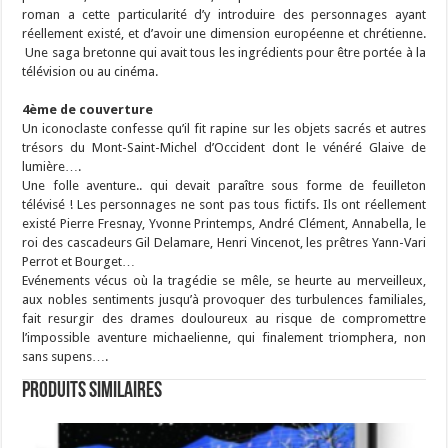
roman a cette particularité d’y introduire des personnages ayant
réellement existé, et d’avoir une dimension européenne et chrétienne.
Une saga bretonne qui avait tous les ingrédients pour être portée à la
télévision ou au cinéma.
4ème de couverture
Un iconoclaste confesse qu’il fit rapine sur les objets sacrés et autres
trésors du Mont-Saint-Michel d’Occident dont le vénéré Glaive de
lumière….
Une folle aventure.. qui devait paraître sous forme de feuilleton
télévisé ! Les personnages ne sont pas tous fictifs. Ils ont réellement
existé Pierre Fresnay, Yvonne Printemps, André Clément, Annabella, le
roi des cascadeurs Gil Delamare, Henri Vincenot, les prêtres Yann-Vari
Perrot et Bourget…
Evénements vécus où la tragédie se mêle, se heurte au merveilleux,
aux nobles sentiments jusqu’à provoquer des turbulences familiales,
fait resurgir des drames douloureux au risque de compromettre
l’impossible aventure michaelienne, qui finalement triomphera, non
sans supens….
Produits similaires