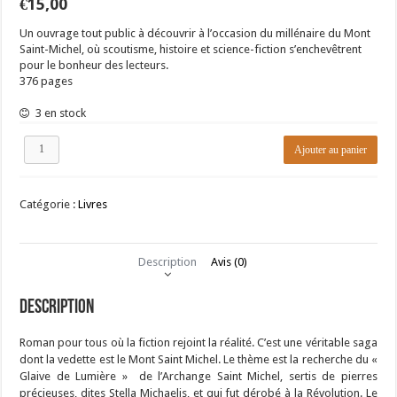
€
15,00
Un ouvrage tout public à découvrir à l’occasion du millénaire du Mont
Saint-Michel, où scoutisme, histoire et science-fiction s’enchevêtrent
pour le bonheur des lecteurs.
376 pages
3 en stock
quantité
Ajouter au panier
de
Le
Glaive
Catégorie :
Livres
de
lumière
(Janig
Corlay
Description
Avis (0)
&
Herry
Caouissin)
Description
Roman pour tous où la fiction rejoint la réalité. C’est une véritable saga
dont la vedette est le Mont Saint Michel. Le thème est la recherche du «
Glaive de Lumière » de l’Archange Saint Michel, sertis de pierres
précieuses, dites Stella Michaelis, et qui fut dérobé à la Révolution. Le