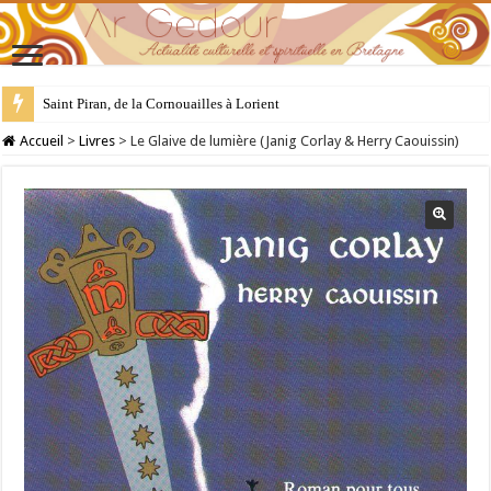
Saint Piran, de la Cornouailles à Lorient
28 juillet : Saint Samson de Dol, père de la Bretagne chrétienne
Accueil
>
Livres
>
Le Glaive de lumière (Janig Corlay & Herry Caouissin)