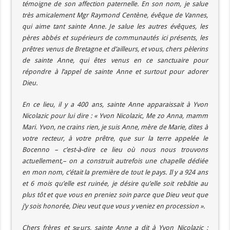
témoigne de son affection paternelle. En son nom, je salue
très amicalement Mgr Raymond Centène, évêque de Vannes,
qui aime tant sainte Anne. Je salue les autres évêques, les
pères abbés et supérieurs de communautés ici présents, les
prêtres venus de Bretagne et d’ailleurs, et vous, chers pèlerins
de sainte Anne, qui êtes venus en ce sanctuaire pour
répondre à l’appel de sainte Anne et surtout pour adorer
Dieu.
En ce lieu, il y a 400 ans, sainte Anne apparaissait à Yvon
Nicolazic pour lui dire : « Yvon Nicolazic, Me zo Anna, mamm
Mari. Yvon, ne crains rien, je suis Anne, mère de Marie, dites à
votre recteur, à votre prêtre, que sur la terre appelée le
Bocenno – c’est-à-dire ce lieu où nous nous trouvons
actuellement,– on a construit autrefois une chapelle dédiée
en mon nom, c’était la première de tout le pays. Il y a 924 ans
et 6 mois qu’elle est ruinée, je désire qu’elle soit rebâtie au
plus tôt et que vous en preniez soin parce que Dieu veut que
j’y sois honorée, Dieu veut que vous y veniez en procession ».
Chers frères et sœurs, sainte Anne a dit à Yvon Nicolazic :