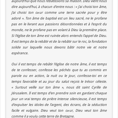
aujourd’hui que nous rebâtissions sa maison. Dieu vient nous
dire aujourd’hui, à chacun d’entre nous : « j’ai choisi ton âme,
j’ai choisi ton cœur comme une terre sacrée pour y être
adoré ». Ton âme de baptisé est un lieu sacré, ne le profane
pas en le livrant aux passions désordonnées et à l’esprit du
monde, ne le profane pas en volant à Dieu la première place.
Si l’église de ton âme est ruinée alors entends l’appel de Dieu.
Il est temps de la rebâtir et de la rebâtir sur le roc, la fondation
solide sur laquelle nous devons bâtir notre vie et notre
espérance.
Oui il est temps de rebâtir l’église de notre âme, il est temps
de te confesser, confesse les péchés que tu as commis en
parole ou en action, la nuit ou le jour, confesse-toi en ce
temps favorable et au jour du salut reçois le trésor céleste.
« Surtout veille sur ton âme », nous dit saint Cyrille de
Jérusalem. Il est temps d’en prendre soin en gardant chaque
jour un vrai temps de prière intense silencieuse, il est temps
d’expulser les idoles de l’argent, des écrans, de la séduction
facile et vulgaire. Dieu veut ton cœur, Dieu veut ton âme
comme il a voulu cette terre de Bretagne.