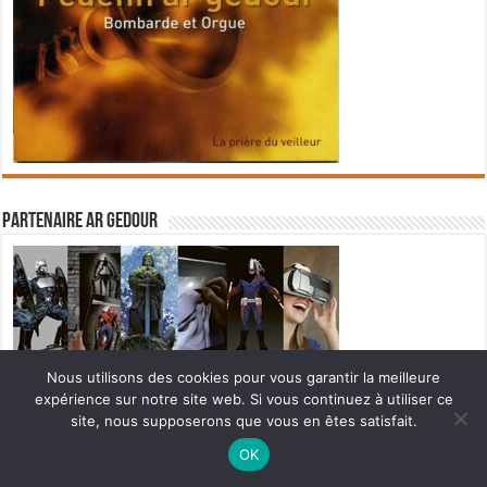
Partenaire Ar Gedour
Nous utilisons des cookies pour vous garantir la meilleure
expérience sur notre site web. Si vous continuez à utiliser ce
site, nous supposerons que vous en êtes satisfait.
Ne manquez pas la nouveauté de Bernard Rio "LA REVOLUTION DES
OK
OMBRES".
CLIQUEZ ICI POUR EN SAVOIR PLUS
ou
Ignorer