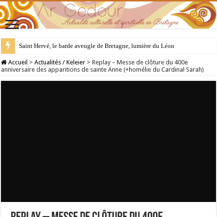
Saint Hervé, le barde aveugle de Bretagne, lumière du Léon
Accueil
>
Actualités / Keleier
>
Replay – Messe de clôture du 400e
anniversaire des apparitions de sainte Anne (+homélie du Cardinal Sarah)