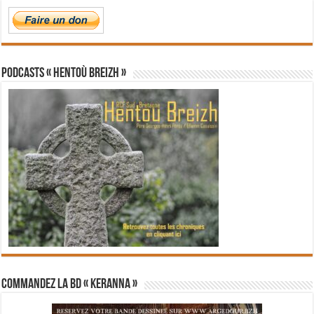
PODCASTS « Hentoù Breizh »
Commandez la BD « Keranna »