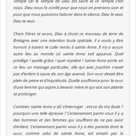
Temple car le Temple de Dieu est sacré et ce Temple c’est
nous. Dieu nous l’a confié pour que nous en prenions soin et
pour que nous puissions l’adorer dans le silence. Dieu le veut,
Dieu te veut.
Chers frères et sœurs, Dieu a choisi ce morceau de terre de
Bretagne avec une intention toute spéciale, il a voulu y être
honoré à travers le culte rendu à sainte Anne. Il n’y a aucun
autre lieu au monde où sainte Anne soit apparue. Quel
privilège ! quelle grâce ! quel mystère ! Sainte Anne porte en
ce lieu un message particulier, elle qui avec Joachim n’avait
pas d’enfant à cause de son âge avancé. Son cœur devait être
plein de peine et d’inquiétude. Quelle souffrance pour le cœur
d’une femme qui aspire à devenir mère et qui voit son attente
se prolonger.
Combien sainte Anne a dû s’interroger : est-ce de ma faute ?
pourquoi une telle épreuve ? Certainement parmi vous il y a
des hommes et des femmes qui souffrent de ne pas avoir
d’enfant. Certainement parmi vous il y a des parents dont le
cœur, comme celui de sainte Anne, est envahi par la