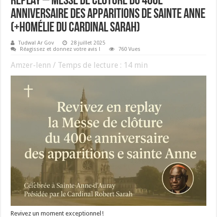
Replay – Messe de clôture du 400e
anniversaire des apparitions de sainte Anne
(+homélie du Cardinal Sarah)
Tudwal Ar Gov
28 juillet 2025
Réagissez et donnez votre avis !
760 Vues
Amzer-lenn / Temps de lecture :
14
min
Revivez un moment exceptionnel !