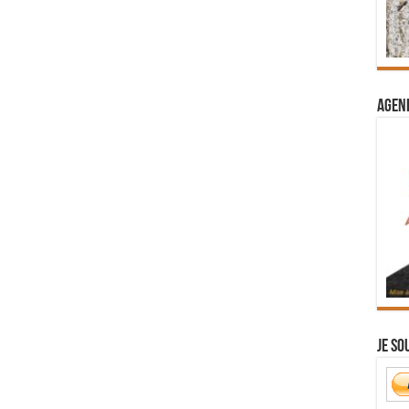
Agend
Je so