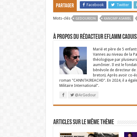
Facebook
Twitter
Partager
Mots-clés
GEDOURION
KANOMP ASAMBL
À propos du rédacteur Eflamm Caouis
Marié et père de 5 enfant
Vannes au niveau de la P
théologique par plusieurs 
aumônier. Il est le fondat
bénévole de directeur de p
breton). Après avoir co-é
roman "CANNTAIREACHD". En 2024, il a égalem
Militaire International".
@ArGedour
Articles sur le même thème