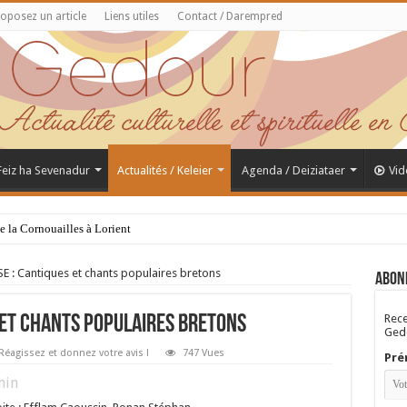
oposez un article
Liens utiles
Contact / Darempred
 Feiz ha Sevenadur
Actualités / Keleier
Agenda / Deiziataer
Vid
de la Cornouailles à Lorient
E : Cantiques et chants populaires bretons
Abon
Rece
 et chants populaires bretons
Gedo
Réagissez et donnez votre avis !
747 Vues
Pré
in