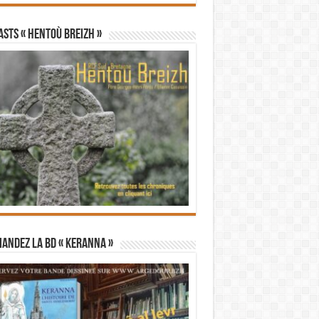
STS « Hentoù Breizh »
andez la BD « Keranna »