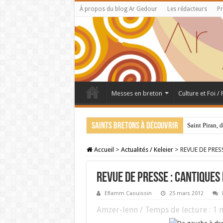
À propos du blog Ar Gedour
Les rédacteurs
Pr
Messes en breton
Culture et Foi /
Saints bretons à découvrir
Saint Piran, 
Accueil
>
Actualités / Keleier
>
REVUE DE PRESS
REVUE DE PRESSE : Cantiques
Eflamm Caouissin
25 mars 2012
Amzer-lenn / Temps de lecture :
1
m