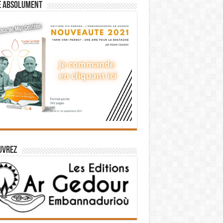
e absolument
uvrez