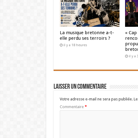
La musique bretonne a-t-
« Cap
elle perdu ses terroirs ?
renco
propul
il y a 18 heures
breto
il y a
Laisser un commentaire
Votre adresse e-mail ne sera pas publiée.
Le
Commentaire
*