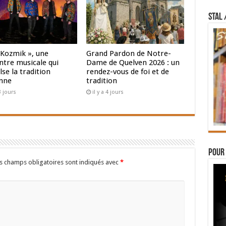
STAL 
 Kozmik », une
Grand Pardon de Notre-
ntre musicale qui
Dame de Quelven 2026 : un
se la tradition
rendez-vous de foi et de
nne
tradition
 3 jours
il y a 4 jours
Pour 
s champs obligatoires sont indiqués avec
*