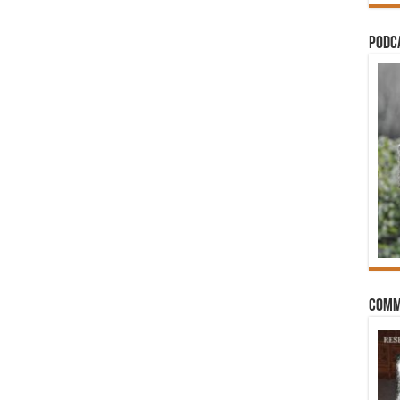
PODCA
Comm