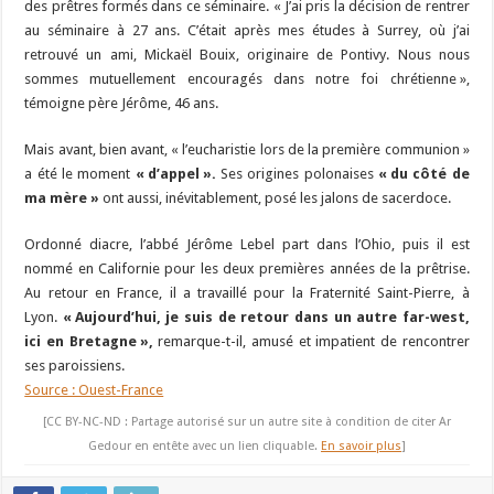
des prêtres formés dans ce séminaire. « J’ai pris la décision de rentrer
au séminaire à 27 ans. C’était après mes études à Surrey, où j’ai
retrouvé un ami, Mickaël Bouix, originaire de Pontivy. Nous nous
sommes mutuellement encouragés dans notre foi chrétienne »,
témoigne père Jérôme, 46 ans.
Mais avant, bien avant, « l’eucharistie lors de la première communion »
a été le moment
« d’appel ».
Ses origines polonaises
« du côté de
ma mère »
ont aussi, inévitablement, posé les jalons de sacerdoce.
Ordonné diacre, l’abbé Jérôme Lebel part dans l’Ohio, puis il est
nommé en Californie pour les deux premières années de la prêtrise.
Au retour en France, il a travaillé pour la Fraternité Saint-Pierre, à
Lyon.
« Aujourd’hui, je suis de retour dans un autre far-west,
ici en Bretagne »,
remarque-t-il, amusé et impatient de rencontrer
ses paroissiens.
Source : Ouest-France
[CC BY-NC-ND : Partage autorisé sur un autre site à condition de citer Ar
Gedour en entête avec un lien cliquable.
En savoir plus
]