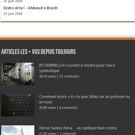
25 juin 2026
Distro Ai'ta ! - 4 Munud e Breizh
23 juin 2026
Articles les + vus depuis toujours
[PLOERMEL] Un couvent à vendre pour l’euro
symbolique
42.5k views
|
12 comments
Comment écrire « ñ » (n avec tilde) sur un prénom ou
un nom
35.8k views
|
6 comments
Intron Santez Anna… un cantique bien connu
21.5k views
|
1 comment