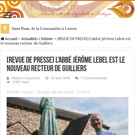
28 juillet : Saint Samson de Dol, père de la Bretagne chrétienne
Accueil
>
Actualités / Keleier
>
[REVUE DE PRESSE] L’abbé Jérôme Lebel est
le nouveau recteur de Guilliers
[REVUE DE PRESSE] L’abbé Jérôme Lebel est le
nouveau recteur de Guilliers
Eflamm Caouissin
16 avril 2018
3 Commentaires
1,501 Vues
Amzer-lenn / Temps de lecture :
2
min