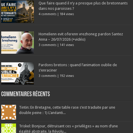
Que faire quand il n’y a presque plus de bretonnants
dans nos paroisses ?
4 comments
|
184 views
Homelienn evit oferenn vrezhoneg pardon Santez
Anna – 26/07/2026 (+vidéo)
3 comments
|
141 views
Pardons bretons : quand l’animation oublie de
s’enraciner
3 comments
|
192 views
Commentaires récents
Tintin: En Bretagne, cette table rase s’est traduite par une
double peine : 1) L’anéanti...
Triskel: Bonjour, détruisant ces « privilèges » au nom d’une
égalité abstraite, la Révolu...