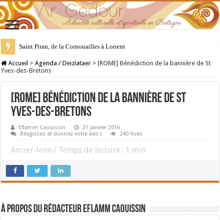
Saint Piran, de la Cornouailles à Lorient
28 juillet : Saint Samson de Dol, père de la Bretagne chrétienne
Accueil
>
Agenda / Deiziataer
>
[ROME] Bénédiction de la bannière de St
Yves-des-Bretons
[ROME] Bénédiction de la bannière de St
Yves-des-Bretons
Eflamm Caouissin
21 janvier 2016
Réagissez et donnez votre avis !
240 Vues
Amzer-lenn / Temps de lecture :
1
min
À propos du rédacteur Eflamm Caouissin