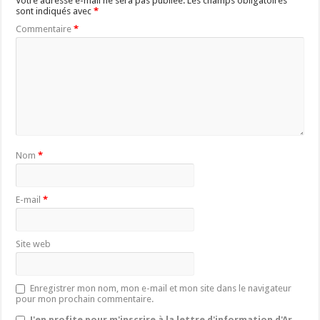
Votre adresse e-mail ne sera pas publiée.
Les champs obligatoires
sont indiqués avec
*
Commentaire
*
Nom
*
E-mail
*
Site web
Enregistrer mon nom, mon e-mail et mon site dans le navigateur
pour mon prochain commentaire.
J'en profite pour m'inscrire à la lettre d'information d'Ar