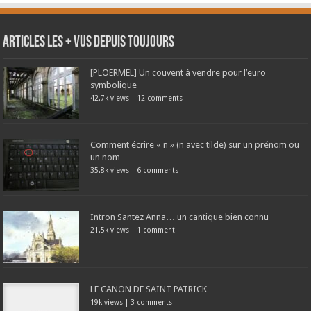
Articles les + vus depuis toujours
[PLOERMEL] Un couvent à vendre pour l’euro
symbolique
42.7k views
|
12 comments
Comment écrire « ñ » (n avec tilde) sur un prénom ou
un nom
35.8k views
|
6 comments
Intron Santez Anna… un cantique bien connu
21.5k views
|
1 comment
LE CANON DE SAINT PATRICK
19k views
|
3 comments