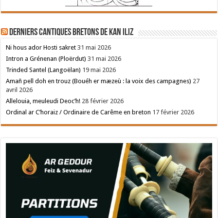
Derniers cantiques bretons de Kan Iliz
Ni hous ador Hosti sakret
31 mai 2026
Intron a Grénenan (Ploërdut)
31 mai 2026
Trinded Santel (Langoëlan)
19 mai 2026
Amañ pell doh en trouz (Bouéh er mæzeù : la voix des campagnes)
27
avril 2026
Allelouia, meuleudi Deoc’h!
28 février 2026
Ordinal ar C’horaiz / Ordinaire de Carême en breton
17 février 2026