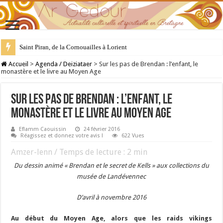
Saint Piran, de la Cornouailles à Lorient
28 juillet : Saint Samson de Dol, père de la Bretagne chrétienne
Accueil
>
Agenda / Deiziataer
>
Sur les pas de Brendan : l’enfant, le
monastère et le livre au Moyen Age
Sur les pas de Brendan : l’enfant, le
monastère et le livre au Moyen Age
Eflamm Caouissin
24 février 2016
Réagissez et donnez votre avis !
622 Vues
Amzer-lenn / Temps de lecture :
2
min
Du dessin animé « Brendan et le secret de Kells » aux collections du
musée de Landévennec
D’avril à novembre 2016
Au début du Moyen Age, alors que les raids vikings