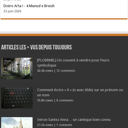
Distro Ai'ta ! - 4 Munud e Breizh
23 juin 2026
Articles les + vus depuis toujours
[PLOERMEL] Un couvent à vendre pour l’euro
symbolique
42.6k views
|
12 comments
Comment écrire « ñ » (n avec tilde) sur un prénom ou
un nom
35.8k views
|
6 comments
Intron Santez Anna… un cantique bien connu
21.5k views
|
1 comment