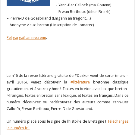
– Yann-Ber Calloc’h (ma Gouenn)
– Erwan Berthoux (dihun Breizh)
– Pierre-D de Goesbriand (Emgann an tregont…)
– Anonyme vieux-breton (L’inscription de Lomarec)
Pellgargañ an niverenn
.
_________
Le n°6 de la revue littéraire gratuite de
‪#‎
Daskor‬
vient de sortir (mars –
avril 2016), venez découvrir la
‪#‎
littérature‬
bretonne classique
gratuitement et à votre rythme ! Textes en breton avec lexique breton-
>français, textes en breton sans lexique, et textes en français. Dans ce
numéro découvrez ou redécouvrez des auteurs comme Yann-Ber
Calloc’h, Erwan Berthoux, Pierre-D de Goesbriand.
Un numéro placé sous le signe de l’histoire de Bretagne !
Téléchargez
le numéro ici.