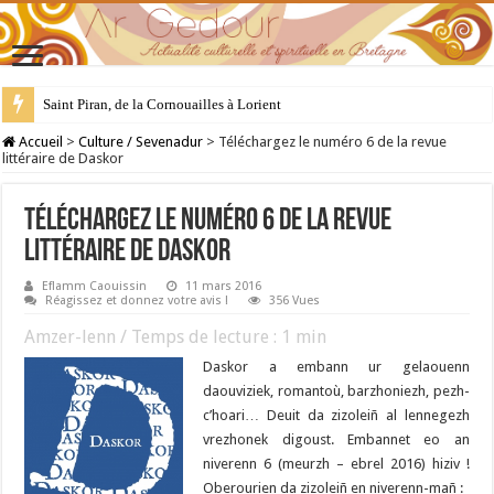
Saint Piran, de la Cornouailles à Lorient
28 juillet : Saint Samson de Dol, père de la Bretagne chrétienne
Accueil
>
Culture / Sevenadur
>
Téléchargez le numéro 6 de la revue
littéraire de Daskor
Téléchargez le numéro 6 de la revue
littéraire de Daskor
Eflamm Caouissin
11 mars 2016
Réagissez et donnez votre avis !
356 Vues
Amzer-lenn / Temps de lecture :
1
min
Daskor a embann ur gelaouenn
daouviziek, romantoù, barzhoniezh, pezh-
c’hoari… Deuit da zizoleiñ al lennegezh
vrezhonek digoust. Embannet eo an
niverenn 6 (meurzh – ebrel 2016) hiziv !
Oberourien da zizoleiñ en niverenn-mañ :