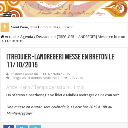
Saint Piran, de la Cornouailles à Lorient
28 juillet : Saint Samson de Dol, père de la Bretagne chrétienne
Accueil
>
Agenda / Deiziataer
>
[TREGUIER -LANDREGER] Messe en breton
le 11/10/2015
[TREGUIER -LANDREGER] Messe en breton le
11/10/2015
Eflamm Caouissin
6 octobre 2015
Réagissez et donnez votre avis !
203 Vues
Amzer-lenn / Temps de lecture :
1
min
Un oferenn e brezhoneg a vo lidet e Minihi-Landreger da 6e d’an noz.
Une messe en breton sera célébrée le 11 octobre 2015 à 18h au
Minihy-Tréguier