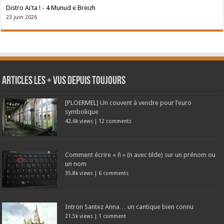
Distro Ai'ta ! - 4 Munud e Breizh
23 juin 2026
Articles les + vus depuis toujours
[PLOERMEL] Un couvent à vendre pour l’euro
symbolique
42.6k views
|
12 comments
Comment écrire « ñ » (n avec tilde) sur un prénom ou
un nom
35.8k views
|
6 comments
Intron Santez Anna… un cantique bien connu
21.5k views
|
1 comment