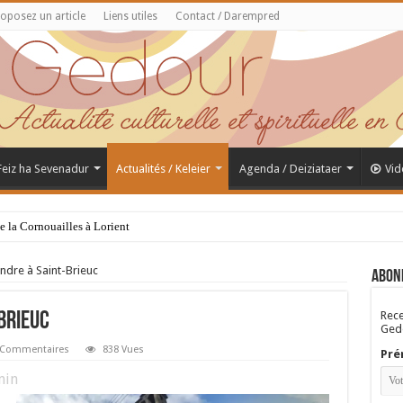
oposez un article
Liens utiles
Contact / Darempred
 Feiz ha Sevenadur
Actualités / Keleier
Agenda / Deiziataer
Vid
de la Cornouailles à Lorient
ndre à Saint-Brieuc
Abon
Rece
Brieuc
Gedo
 Commentaires
838 Vues
Pré
in