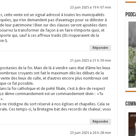
23 juin 2025 à 19 h 07 min
PODCA
 cette vente est un signal adressé à toutes les municipalités
uées, qui n’en demandent pas d’avantage pour se délester à
 de leur patrimoine ! Bien sur des clauses seront ajoutées dans
 pourrez la transformer de façon à en faire n’importe quoi, et
orte qui, sauf à ces affreux tradis (Ils risqueraient de la
e !).
Répondre
21 juin 2025 à 21 h 39 min
apostasies de la foi. Mais de là à vendre sans état d’âme les lieux
 nombreux croyants ont fait le maximum dès les débuts de la
 vente des lieux de culte, et d’autres encore plus nombreux ont
 que ce fut possible.
ans la foi catholique et de piété filiale, c’est à dire de respect
i. Le 4ème commandement est un commandement divin : »Tu
».
Comm
 ne s’indigne du sort réservé à nos églises et chapelles. Cela se
rale. Ces temps-ci, la Bretagne bat des records de chaleur, vous
Répondre
23 juin 2025 à 20 h 28 min