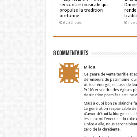
rencontre musicale qui
Dame 
propulse la tradition
rendez
bretonne
tradit
il y a 2 jours
il y a
8 Commentaires
Milou
Ce genre de vente terrifie et
défenseurs du patrimoine, qui, 
de leur énergie, et aussi de leu
Préférer vendre des églises pl
destination première est une vé
Mais à quoi bon se plaindre fa
La génération responsable de 
d’avoir détruit la liturgie et l
les lieux où l’exercice du culte 
Grâce à elle, nous serons bien
zéro de la chrétienté.