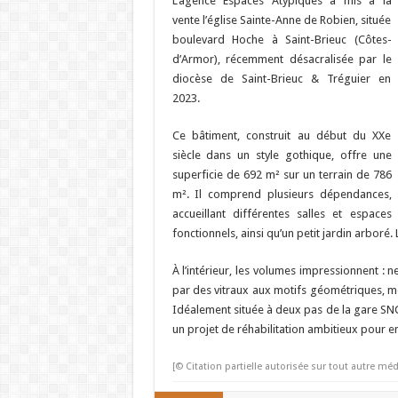
L’agence Espaces Atypiques a mis à la
vente l’église Sainte-Anne de Robien, située
boulevard Hoche à Saint-Brieuc (Côtes-
d’Armor), récemment désacralisée par le
diocèse de Saint-Brieuc & Tréguier en
2023.
Ce bâtiment, construit au début du XXe
siècle dans un style gothique, offre une
superficie de 692 m² sur un terrain de 786
m². Il comprend plusieurs dépendances,
accueillant différentes salles et espaces
fonctionnels, ainsi qu’un petit jardin arboré.
À l’intérieur, les volumes impressionnent : n
par des vitraux aux motifs géométriques, met
Idéalement située à deux pas de la gare SNC
un projet de réhabilitation ambitieux pour 
[© Citation partielle autorisée sur tout autre méd