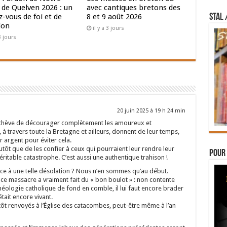
de Quelven 2026 : un
avec cantiques bretons des
STAL 
-vous de foi et de
8 et 9 août 2026
ion
il y a 3 jours
 3 jours
20 juin 2025 à 19 h 24 min
 achève de décourager complètement les amoureux et
à travers toute la Bretagne et ailleurs, donnent de leur temps,
r argent pour éviter cela.
utôt que de les confier à ceux qui pourraient leur rendre leur
Pour 
ritable catastrophe. C’est aussi une authentique trahison !
ce à une telle désolation ? Nous n’en sommes qu’au début.
ce massacre a vraiment fait du « bon boulot » : non contente
a théologie catholique de fond en comble, il lui faut encore brader
était encore vivant.
tôt renvoyés à l’Église des catacombes, peut-être même à l’an