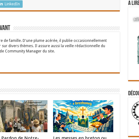
A lir
LinkedIn
rvant
 de famille. D'une plume acérée, il publie occasionnellement
 sur divers thèmes. Il assure aussi la veille rédactionnelle du
n de Community Manager du site.
Déco
 Pardon de Notre-
Les messes en breton ou