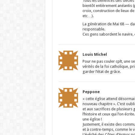
Tous les bénéfices des siècle
bientôt entièrement anéantis (
croix, construction de lieux de
etc…).
La génération de Mai 68 — dans
responsable.
Ces gens sabordent le navire, 
Louis Michel
Pour ne pas couler cplt, une se
vérités de la foi catholique, p
garder l’état de grâce.
Peppone
« cette église attend désormai
nouveau chapitre ». C’est oubli
et aux sacrifices de plusieur
l’histoire et ceux qui l’on écri
une église !
Justement, il existe des commu
et à contre-temps, comme le veu
L’évêché des Côtes d’Armor pou