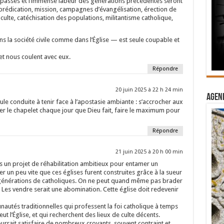
s passés et l’immense labeur des générations précédentes seront
prédication, mission, campagnes d’évangélisation, érection de
 culte, catéchisation des populations, militantisme catholique,
 la société civile comme dans l’Église — est seule coupable et
et nous coulent avec eux.
Répondre
20 juin 2025 à 22 h 24 min
Agend
ule conduite à tenir face à l’apostasie ambiante : s’accrocher aux
rier le chapelet chaque jour que Dieu fait, faire le maximum pour
Répondre
21 juin 2025 à 20 h 00 min
s un projet de réhabilitation ambitieux pour entamer un
er un peu vite que ces églises furent construites grâce à la sueur
s générations de catholiques. On ne peut quand même pas brader
te. Les vendre serait une abomination. Cette église doit redevenir
nautés traditionnelles qui professent la foi catholique à temps
t l’Église, et qui recherchent des lieux de culte décents.
rrait satisfaire de nombreux croyants, souvent contraint et