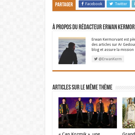
Facebook
Twitter
Partager
À propos du rédacteur Erwan Kermo
Erwan Kermorvant est père
des articles sur Ar Gedour
blog et assure la missio
@ErwanKerm
Articles sur le même thème
« Cap Kozmik », une
Grand