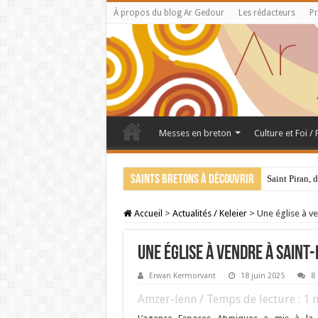
À propos du blog Ar Gedour
Les rédacteurs
Pr
Messes en breton
Culture et Foi /
Saints bretons à découvrir
Saint Piran, 
Accueil
>
Actualités / Keleier
>
Une église à ve
Une église à vendre à Saint-
Erwan Kermorvant
18 juin 2025
8
Amzer-lenn / Temps de lecture :
1
m