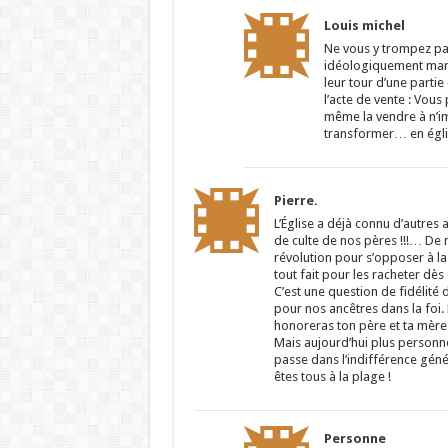
Louis michel
Ne vous y trompez pas,
idéologiquement marq
leur tour d’une partie
l’acte de vente : Vous
même la vendre à n’imp
transformer… en églis
Pierre.
L’Église a déjà connu d’autres 
de culte de nos pères !!!… De
révolution pour s’opposer à la
tout fait pour les racheter dès
C’est une question de fidélité d
pour nos ancêtres dans la fo
honoreras ton père et ta mère 
Mais aujourd’hui plus personne
passe dans l’indifférence géné
êtes tous à la plage !
Personne