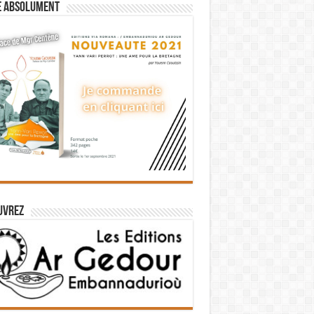
e absolument
uvrez