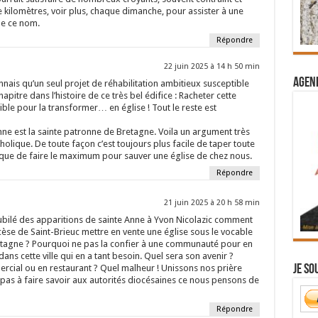
e kilomètres, voir plus, chaque dimanche, pour assister à une
de ce nom.
Répondre
22 juin 2025 à 14 h 50 min
Agend
nais qu’un seul projet de réhabilitation ambitieux susceptible
apitre dans l’histoire de ce très bel édifice : Racheter cette
sible pour la transformer… en église ! Tout le reste est
nne est la sainte patronne de Bretagne. Voila un argument très
olique. De toute façon c’est toujours plus facile de taper toute
s, que de faire le maximum pour sauver une église de chez nous.
Répondre
21 juin 2025 à 20 h 58 min
Jubilé des apparitions de sainte Anne à Yvon Nicolazic comment
ocèse de Saint-Brieuc mettre en vente une église sous le vocable
retagne ? Pourquoi ne pas la confier à une communauté pour en
dans cette ville qui en a tant besoin. Quel sera son avenir ?
Je so
ial ou en restaurant ? Quel malheur ! Unissons nos prière
 pas à faire savoir aux autorités diocésaines ce nous pensons de
Répondre