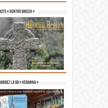
STS « Hentoù Breizh »
andez la BD « Keranna »