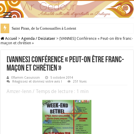
Saint Piran, de la Cornouailles à Lorient
28 juillet : Saint Samson de Dol, père de la Bretagne chrétienne
Accueil
>
Agenda / Deiziataer
>
[VANNES] Conférence « Peut-on être franc-
maçon et chrétien »
[VANNES] Conférence « Peut-on être franc-
maçon et chrétien »
Eflamm Caouissin
5 octobre 2014
Réagissez et donnez votre avis !
251 Vues
Amzer-lenn / Temps de lecture :
1
min