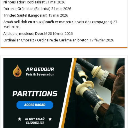
Ni hous ador Hosti sakret
31 mai 2026
Intron a Grénenan (Ploërdut)
31 mai 2026
Trinded Santel (Langoëlan)
19 mai 2026
Amañ pell doh en trouz (Bouéh er mæzeù : la voix des campagnes)
27
avril 2026
Allelouia, meuleudi Deoc’h!
28 février 2026
Ordinal ar C’horaiz / Ordinaire de Carême en breton
17 février 2026