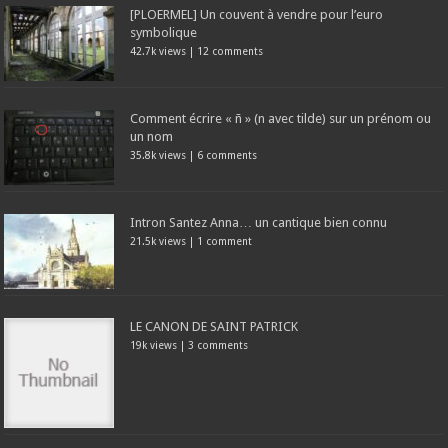
[PLOERMEL] Un couvent à vendre pour l’euro
symbolique
42.7k views
|
12 comments
Comment écrire « ñ » (n avec tilde) sur un prénom ou
un nom
35.8k views
|
6 comments
Intron Santez Anna… un cantique bien connu
21.5k views
|
1 comment
LE CANON DE SAINT PATRICK
19k views
|
3 comments