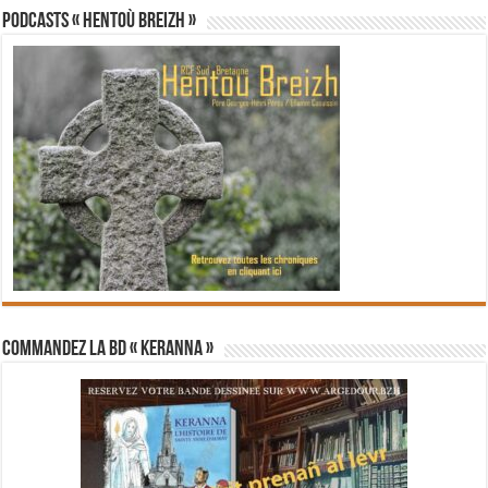
PODCASTS « Hentoù Breizh »
Commandez la BD « Keranna »