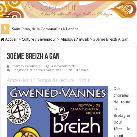
28 juillet : Saint Samson de Dol, père de la Bretagne chrétienne
Accueil
>
Culture / Sevenadur
>
Musique / musik
>
30ème Breizh A Gan
30ème Breizh A Gan
Eflamm Caouissin
4 novembre 2011
Réagissez et donnez votre avis !
812 Vues
Amzer-lenn / Temps de lecture :
4
min
Des
chorales
de toute
la
Bretagne
pour
fêter le
chant