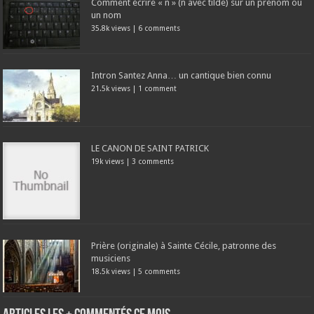
Comment écrire « ñ » (n avec tilde) sur un prénom ou
un nom
35.8k views
|
6 comments
Intron Santez Anna… un cantique bien connu
21.5k views
|
1 comment
LE CANON DE SAINT PATRICK
19k views
|
3 comments
Prière (originale) à Sainte Cécile, patronne des
musiciens
18.5k views
|
5 comments