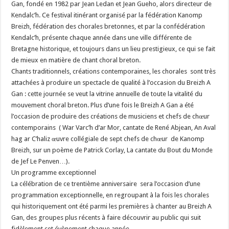
Gan, fondé en 1982 par Jean Ledan et Jean Gueho, alors directeur de
Kendalc’h. Ce festival itinérant organisé par la fédération Kanomp
Breizh, fédération des chorales bretonnes, et par la confédération
Kendalc’h, présente chaque année dans une ville différente de
Bretagne historique, et toujours dans un lieu prestigieux, ce qui se fait
de mieux en matière de chant choral breton.
Chants traditionnels, créations contemporaines, les chorales sont très
attachées à produire un spectacle de qualité à l’occasion du Breizh A
Gan : cette journée se veut la vitrine annuelle de toute la vitalité du
mouvement choral breton. Plus d’une fois le Breizh A Gan a été
l’occasion de produire des créations de musiciens et chefs de chœur
contemporains ( War Varc’h d’ar Mor, cantate de René Abjean, An Aval
hag ar C’haliz œuvre collégiale de sept chefs de chœur de Kanomp
Breizh, sur un poème de Patrick Corlay, La cantate du Bout du Monde
de Jef Le Penven…).
Un programme exceptionnel
La célébration de ce trentième anniversaire sera l’occasion d’une
programmation exceptionnelle, en regroupant à la fois les chorales
qui historiquement ont été parmi les premières à chanter au Breizh A
Gan, des groupes plus récents à faire découvrir au public qui suit
fidèlement cet évènement chaque année.