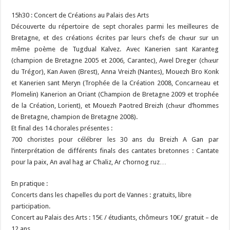
15h30 : Concert de Créations au Palais des Arts
Découverte du répertoire de sept chorales parmi les meilleures de
Bretagne, et des créations écrites par leurs chefs de chœur sur un
même poème de Tugdual Kalvez. Avec Kanerien sant Karanteg
(champion de Bretagne 2005 et 2006, Carantec), Awel Dreger (chœur
du Trégor), Kan Awen (Brest), Anna Vreizh (Nantes), Mouezh Bro Konk
et Kanerien sant Meryn (Trophée de la Création 2008, Concarneau et
Plomelin) Kanerion an Oriant (Champion de Bretagne 2009 et trophée
de la Création, Lorient), et Mouezh Paotred Breizh (chœur d’hommes
de Bretagne, champion de Bretagne 2008).
Et final des 14 chorales présentes :
700 choristes pour célébrer les 30 ans du Breizh A Gan par
l’interprétation de différents finals des cantates bretonnes : Cantate
pour la paix, An aval hag ar C’haliz, Ar c’hornog ruz…
En pratique :
Concerts dans les chapelles du port de Vannes : gratuits, libre
participation.
Concert au Palais des Arts : 15€ / étudiants, chômeurs 10€/ gratuit – de
12 ans