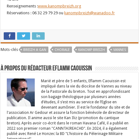
Renseignements :
www.kanompbreizh.org
Réservations : 06 32 29 79 29 ou
kanompbreizh@wanadoo.fr
Mots-clés
BREIZH A GAN
CHORALE
KANOMP BREIZH
VANNES
À propos du rédacteur Eflamm Caouissin
Marié et père de 5 enfants, Eflamm Caouissin est
impliqué dans la vie du diocèse de Vannes au niveau
de la Pastorale du breton. Tout en approfondissant
son bagage théologique par plusieurs années
d’études, il s’est mis au service de l’Eglise en
devenant aumônier. Il est le fondateur du site et de
l'association Ar Gedour et assure la fonction bénévole de directeur de
publication. Il anime aussi le site Kan Iliz (promotion du cantique
breton). Après avoir co-écrit dans le roman Havana Café, il a publié en
2022 son premier roman "CANNTAIREACHD". En 2024, il a également
publié avec René Le Honzec la BD "L'histoire du Pèlerinage Militaire
International".