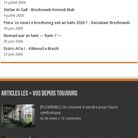
13 juillet 2026
Stefan Ar Gall - Brezhoweb Komedi Klub
4 juillet 2026
Petra 'zo nevez e brezhoneg evit an hañv 2026 ? - Deiziataer Brezhoweb
30 juin 2026
Nomad war an hent — Rann 7 —
25 juin 2026
Distro Ai'ta ! - 4 Munud e Breizh
23 juin 2026
Articles les + vus depuis toujours
[PLOERMEL] Un couvent à vendre pour l’euro
symbolique
42.6k views
|
12 comments