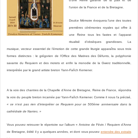
d’une Reine garante de la paix et de
l’union de la France et de la Bretagne.
Doulce Mémoire évoquera l’une des toutes
premières cérémonies royales qui offre à
une Reine tous les fastes et l’apparat
ritualisé d’obsèques grandioses. La
musique, vecteur essentiel de l’émotion de cette grande liturgie apparaîtra sous trois
formes distinctes : le grégorien de l’Office des Matines des Défunts, la polyphonie
savante du Requiem et des motets et enfin la monodie de la Gwerz traditionnelle,
interprétée par le grand artiste breton Yann-Fañch Kemener.
A la voix des chantres de la Chapelle d’Anne de Bretagne, Reine de France, répondra
la voix du peuple breton incarnée par Yann-Fañch Kemener. Comme il nous l’a précisé,
« ce n’est pas rien d’interpréter ce Requiem pour ce 500ème anniversaire dans la
cathédrale de Nantes. »
Vous pouvez retrouver le répertoire sur l’album « Antoine de Févin / Requiem d’Anne
de Bretagne, édité il y a quelques années, et dont vous pouvez
entendre des extraits