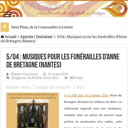
Saint Piran, de la Cornouailles à Lorient
28 juillet : Saint Samson de Dol, père de la Bretagne chrétienne
Accueil
>
Agenda / Deiziataer
>
5/04 : Musiques pour les funérailles d’Anne
de Bretagne (Nantes)
5/04 : Musiques pour les funérailles d’Anne
de Bretagne (Nantes)
Eflamm Caouissin
31 mars 2014
Réagissez et donnez votre avis !
800 Vues
Amzer-lenn / Temps de lecture :
1
min
Il y a 500 ans, le 9 janvier 1514,
Anne de
Bretagne décédait au château de Blois. Le
cérémonial organisé pour ses obsèques,
véritable mise en scène du pouvoir royal
achève la construction d’un mythe, celui