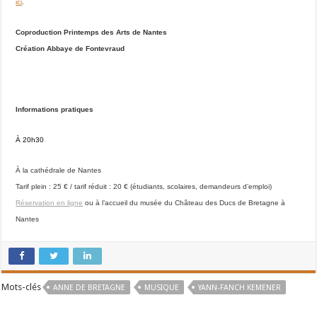
ici
.
Coproduction Printemps des Arts de Nantes
Création Abbaye de Fontevraud
Informations pratiques
À 20h30
À la cathédrale de Nantes
Tarif plein : 25 € / tarif réduit : 20 € (étudiants, scolaires, demandeurs d’emploi)
Réservation en ligne
ou à l’accueil du musée du Château des Ducs de Bretagne à
Nantes
Mots-clés
ANNE DE BRETAGNE
MUSIQUE
YANN-FANCH KEMENER