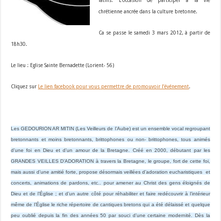
latins. L’occasion de participer à la vie
chrétienne ancrée dans la culture bretonne.
Ca se passe le samedi 3 mars 2012, à partir de
18h30.
Le lieu : Eglise Sainte Bernadette (Lorient- 56)
Cliquez sur
Le lien facebook pour vous permettre de promouvoir l’événement
.
Les GEDOURION AR MITIN (Les Veilleurs de l’Aube) est un ensemble vocal regroupant
bretonnants et moins bretonnants, brittophones ou non- brittophones, tous animés
d’une foi en Dieu et d’un amour de la Bretagne. Créé en 2000, débutant par les
GRANDES VEILLES D’ADORATION à travers la Bretagne, le groupe, fort de cette foi,
mais aussi d’une amitié forte, propose désormais veillées d’adoration eucharistiques et
concerts, animations de pardons, etc.. pour amener au Christ des gens éloignés de
Dieu et de l’Église ; et d’un autre côté pour réhabiliter et faire redécouvrir à l’intérieur
même de l’Église le riche répertoire de cantiques bretons qui a été délaissé et quelque
peu oublié depuis la fin des années 50 par souci d’une certaine modernité. Dès la