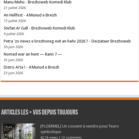
Manu Mehu - Brezhoweb Komedi Klub
21 juillet 2026
An Hellfest - 4 Munud e Breizh
13 juillet 2026
Stefan Ar Gall - Brezhoweb Komedi Klub
4 juillet 2026
Petra 'zo nevez e brezhoneg evit an hañv 2026 ? - Deiziataer Brezhoweb
30 juin 2026
Nomad war an hent — Rann 7 —
25 juin 2026
Distro Ai'ta ! - 4 Munud e Breizh
23 juin 2026
Articles les + vus depuis toujours
[PLOERMEL] Un couvent à vendre pour l’euro
symbolique
42.7k views
|
12 comments