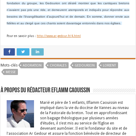
fondation du groupe, les Gedourion ont désiré montrer que les cantiques bretons
n’avaient pas pris une ride, et demeurent atemporels et indiqués pour répondre aux
besoins de l’évangélisation d’aujourd’hui et de demain. En somme, donner envie aux
fidèles et au clergé que ces chants soient davantage entonnés dans nos églises.
Pour en savoir plus :
http://www.ar-gedour.fr/4.html
Mots-clés
ADORATION
CHORALES
GEDOURION
LORIENT
MESSE
À propos du rédacteur Eflamm Caouissin
Marié et père de 5 enfants, Eflamm Caouissin est
impliqué dans la vie du diocèse de Vannes au niveau
de la Pastorale du breton. Tout en approfondissant
son bagage théologique par plusieurs années
d’études, il s’est mis au service de l’Eglise en
devenant aumônier. Il est le fondateur du site et de
l'association Ar Gedour et assure la fonction bénévole de directeur de