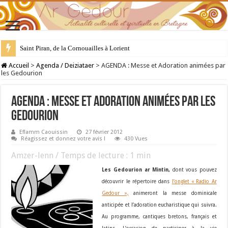
Saint Piran, de la Cornouailles à Lorient
28 juillet : Saint Samson de Dol, père de la Bretagne chrétienne
Accueil
>
Agenda / Deiziataer
>
AGENDA : Messe et Adoration animées par
les Gedourion
AGENDA : Messe et Adoration animées par les
Gedourion
Eflamm Caouissin
27 février 2012
Réagissez et donnez votre avis !
430 Vues
Amzer-lenn / Temps de lecture :
1
min
Les Gedourion ar Mintin,
dont vous pouvez
découvrir le répertoire dans
l’onglet « Radio Ar
Gedour »,
animeront la messe dominicale
anticipée et l’adoration eucharistique qui suivra.
Au programme, cantiques bretons, français et