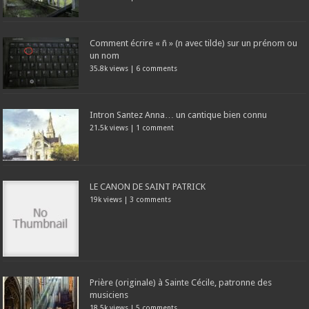
Comment écrire « ñ » (n avec tilde) sur un prénom ou
un nom
35.8k views
|
6 comments
Intron Santez Anna… un cantique bien connu
21.5k views
|
1 comment
LE CANON DE SAINT PATRICK
19k views
|
3 comments
Prière (originale) à Sainte Cécile, patronne des
musiciens
18.5k views
|
5 comments