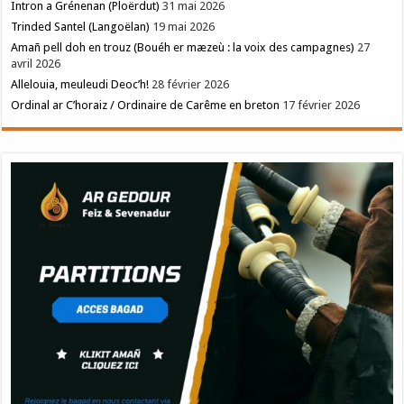
Intron a Grénenan (Ploërdut)
31 mai 2026
Trinded Santel (Langoëlan)
19 mai 2026
Amañ pell doh en trouz (Bouéh er mæzeù : la voix des campagnes)
27
avril 2026
Allelouia, meuleudi Deoc’h!
28 février 2026
Ordinal ar C’horaiz / Ordinaire de Carême en breton
17 février 2026