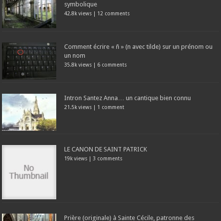
symbolique
42.8k views
|
12 comments
Comment écrire « ñ » (n avec tilde) sur un prénom ou
un nom
35.8k views
|
6 comments
Intron Santez Anna… un cantique bien connu
21.5k views
|
1 comment
LE CANON DE SAINT PATRICK
19k views
|
3 comments
Prière (originale) à Sainte Cécile, patronne des