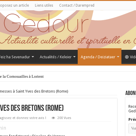
oposez un article
Liens utiles
Contact / Darempred
 Feiz ha Sevenadur
Actualités / Keleier
Agenda / Deiziataer
Vid
de la Cornouailles à Lorient
messes à Saint Yves des Bretons (Rome)
Abon
Rece
 Yves des Bretons (Rome)
Gedo
agissez et donnez votre avis !
200 Vues
Pré
in