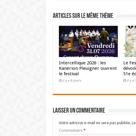
Articles sur le même thème
Interceltique 2026 : les
Le Fes
Kanerion Pleuigner ouvrent
dévoi
le festival
51e éd
il y a 6 jours
il y a
Laisser un commentaire
Votre adresse e-mail ne sera pas publiée.
Le
Commentaire
*