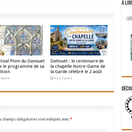
A lir
tival Plinn du Danouët
Dahouët : le centenaire de
le le programme de sa
la chapelle Notre-Dame de
ition
la Garde célébré le 2 août
 7 jours
il y a 7 jours
Déco
s champs obligatoires sont indiqués avec
*