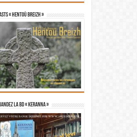
STS « Hentoù Breizh »
andez la BD « Keranna »