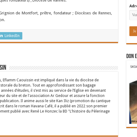
êques fondateurs) ; Diocèse de Vannes.
Adr
Grignion de Montfort, prêtre, fondateur ; Diocèses de Rennes,
éon.
LinkedIn
DON E
sin
s, Eflamm Caouissin est impliqué dans la vie du diocèse de
astorale du breton. Tout en approfondissant son bagage
années d’études, il s’est mis au service de l’Eglise en devenant
eur du site et de l'association Ar Gedour et assure la fonction
ublication. Il anime aussi le site Kan Iliz (promotion du cantique
crit dans le roman Havana Café, il a publié en 2022 son premier
ent publié avec René Le Honzec la BD "L'histoire du Pèlerinage