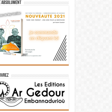
e absolument
uvrez