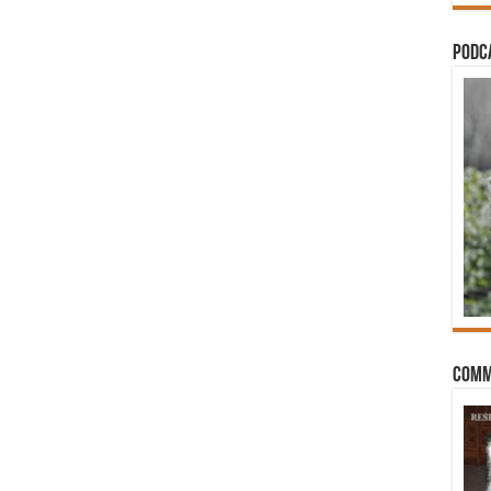
PODCA
Comm