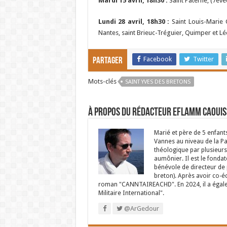
Mardi 15 avril, 18h30 :
Saint Paterne, (7év
Lundi 28 avril, 18h30 :
Saint Louis-Marie 
Nantes, saint Brieuc-Tréguier, Quimper et L
Facebook
Twitter
Partager
Mots-clés
SAINT YVES DES BRETONS
À propos du rédacteur Eflamm Caouis
Marié et père de 5 enfant
Vannes au niveau de la P
théologique par plusieurs 
aumônier. Il est le fondat
bénévole de directeur de p
breton). Après avoir co-é
roman "CANNTAIREACHD". En 2024, il a égalem
Militaire International".
@ArGedour