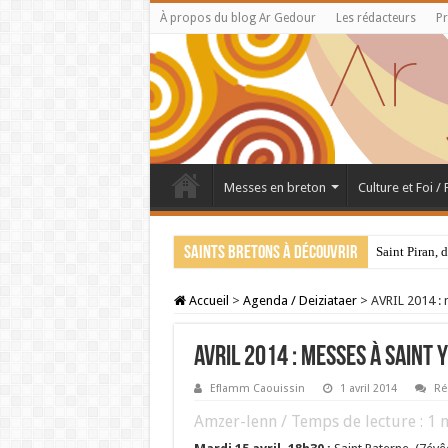
À propos du blog Ar Gedour
Les rédacteurs
Pr
Messes en breton
Culture et Foi /
Saints bretons à découvrir
Saint Piran, 
Accueil
>
Agenda / Deiziataer
>
AVRIL 2014 : 
AVRIL 2014 : messes à Saint
Eflamm Caouissin
1 avril 2014
Ré
Amzer-lenn / Temps de lecture :
1
m