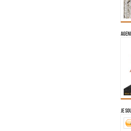
Agend
Je so