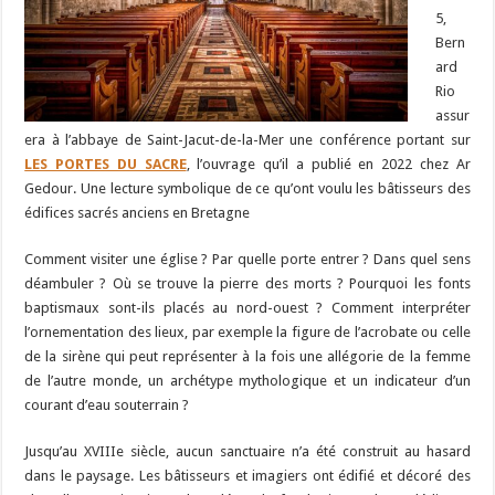
5,
Bern
ard
Rio
assur
era à l’abbaye de Saint-Jacut-de-la-Mer une conférence portant sur
LES PORTES DU SACRE
, l’ouvrage qu’il a publié en 2022 chez Ar
Gedour. Une lecture symbolique de ce qu’ont voulu les bâtisseurs des
édifices sacrés anciens en Bretagne
Comment visiter une église ? Par quelle porte entrer ? Dans quel sens
déambuler ? Où se trouve la pierre des morts ? Pourquoi les fonts
baptismaux sont-ils placés au nord-ouest ? Comment interpréter
l’ornementation des lieux, par exemple la figure de l’acrobate ou celle
de la sirène qui peut représenter à la fois une allégorie de la femme
de l’autre monde, un archétype mythologique et un indicateur d’un
courant d’eau souterrain ?
Jusqu’au XVIIIe siècle, aucun sanctuaire n’a été construit au hasard
dans le paysage. Les bâtisseurs et imagiers ont édifié et décoré des