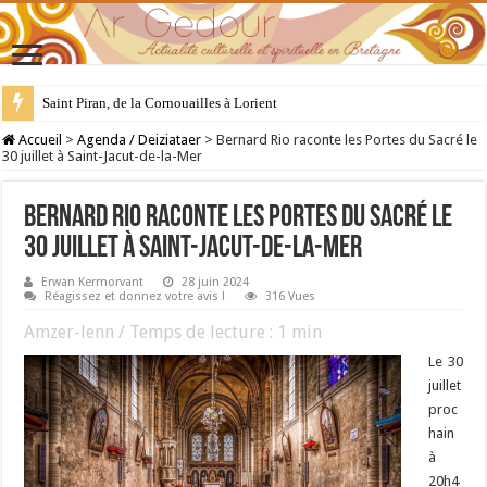
Saint Piran, de la Cornouailles à Lorient
28 juillet : Saint Samson de Dol, père de la Bretagne chrétienne
Accueil
>
Agenda / Deiziataer
>
Bernard Rio raconte les Portes du Sacré le
30 juillet à Saint-Jacut-de-la-Mer
Bernard Rio raconte les Portes du Sacré le
30 juillet à Saint-Jacut-de-la-Mer
Erwan Kermorvant
28 juin 2024
Réagissez et donnez votre avis !
316 Vues
Amzer-lenn / Temps de lecture :
1
min
Le 30
juillet
proc
hain
à
20h4