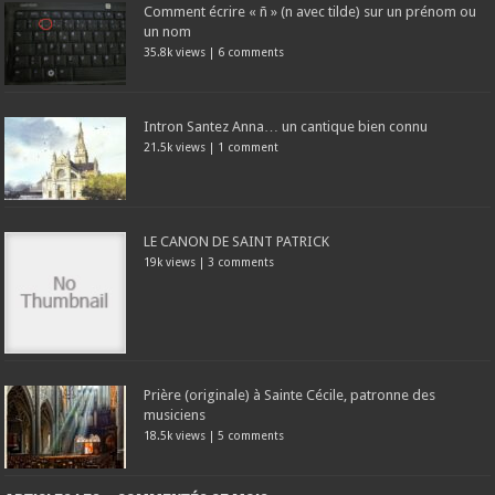
Comment écrire « ñ » (n avec tilde) sur un prénom ou
un nom
35.8k views
|
6 comments
Intron Santez Anna… un cantique bien connu
21.5k views
|
1 comment
LE CANON DE SAINT PATRICK
19k views
|
3 comments
Prière (originale) à Sainte Cécile, patronne des
musiciens
18.5k views
|
5 comments