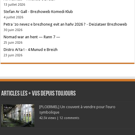
13 juillet 2026
Stefan Ar Gall - Brezhoweb Komedi Klub
4 juillet 2026
Petra 'zo nevez e brezhoneg evit an hañv 2026 ? - Deiziataer Brezhoweb
30 juin 2026
Nomad war an hent — Rann 7 —
25 juin 2026
Distro Ai'ta ! - 4 Munud e Breizh
23 juin 2026
Articles les + vus depuis toujours
[PLOERMEL] Un couvent à vendre pour l’euro
symbolique
42.5k views
|
12 comments