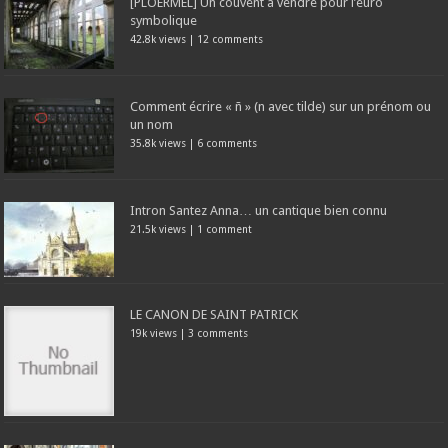
[PLOERMEL] Un couvent à vendre pour l’euro
symbolique
42.8k views
|
12 comments
Comment écrire « ñ » (n avec tilde) sur un prénom ou
un nom
35.8k views
|
6 comments
Intron Santez Anna… un cantique bien connu
21.5k views
|
1 comment
LE CANON DE SAINT PATRICK
19k views
|
3 comments