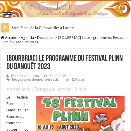
28 juillet : Saint Samson de Dol, père de la Bretagne chrétienne
Accueil
>
Agenda / Deiziataer
>
[BOURBRIAC] Le programme du Festival
Plinn du Danouët 2023
[BOURBRIAC] Le programme du Festival Plinn
du Danouët 2023
Eflamm Caouissin
7 août 2023
Réagissez et donnez votre avis !
620 Vues
Amzer-lenn / Temps de lecture :
3
min
Le festival
Plinn du
Danouët en
Bourbriac,
tournant
autour du