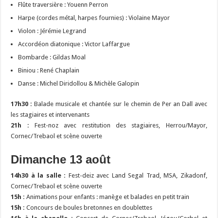
Flûte traversière : Youenn Perron
Harpe (cordes métal, harpes fournies) : Violaine Mayor
Violon : Jérémie Legrand
Accordéon diatonique : Victor Laffargue
Bombarde : Gildas Moal
Biniou : René Chaplain
Danse : Michel Diridollou & Michèle Galopin
17h30 :
Balade musicale et chantée sur le chemin de Per an Dall avec
les stagiaires et intervenants
21h :
Fest-noz avec restitution des stagiaires, Herrou/Mayor,
Cornec/Trebaol et scène ouverte
Dimanche 13 août
14h30 à la salle :
Fest-deiz avec Land Segal Trad, MSA, Zikadonf,
Cornec/Trebaol et scène ouverte
15h :
Animations pour enfants : manège et balades en petit train
15h :
Concours de boules bretonnes en doublettes