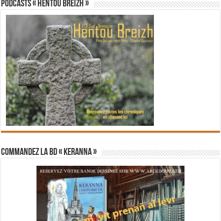
PODCASTS « Hentoù Breizh »
Commandez la BD « Keranna »