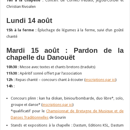
16h à la chapelle :
Concert de Cornec/Trebaol, Jégou/Corbel et
Christian Rivoalen
Lundi 14 août
15h à la ferme :
Épluchage de légumes à la ferme, suivi d’un goûté
chanté
Mardi 15 août : Pardon de la
chapelle du Danouët
10h30 :
Messe avec textes et chants bretons (traduits)
11h30 :
Apéritif sonné offert par l’association
12h :
Repas chanté – concours chant à écouter (
inscriptions par ici
)
14h :
Concours plinn : kan ha diskan, biniou/bombarde, duo libre*, solo,
groupe et danse* (
inscriptions par ici
)
*qualificatif pour le
Championnat de Bretagne de Musique et de
Danses Traditionnelles
de Gourin
Stands et expositions à la chapelle : Dastum, Editions KSL, Dastum