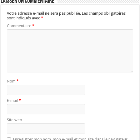
Laisser un commentaire
Votre adresse e-mail ne sera pas publiée.
Les champs obligatoires
sont indiqués avec
*
Commentaire
*
Nom
*
E-mail
*
Site web
Enregistrer mon nom, mon e-mail et mon site dans le navigateur