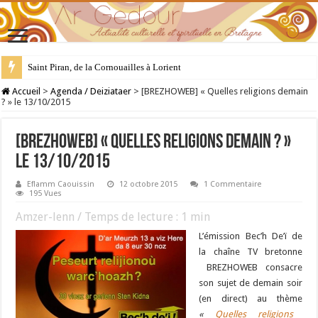
Saint Piran, de la Cornouailles à Lorient
28 juillet : Saint Samson de Dol, père de la Bretagne chrétienne
Accueil
>
Agenda / Deiziataer
>
[BREZHOWEB] « Quelles religions demain
? » le 13/10/2015
[BREZHOWEB] « Quelles religions demain ? »
le 13/10/2015
Eflamm Caouissin
12 octobre 2015
1 Commentaire
195 Vues
Amzer-lenn / Temps de lecture :
1
min
L’émission Bec’h De’ï de
la chaîne TV bretonne
BREZHOWEB consacre
son sujet de demain soir
(en direct) au thème
«
Quelles religions