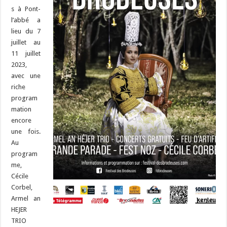
s à Pont-
l’abbé a
lieu du 7
juillet au
11 juillet
2023,
avec une
riche
program
mation
encore
une fois.
Au
program
me,
Cécile
Corbel,
Armel an
HEJER
TRIO