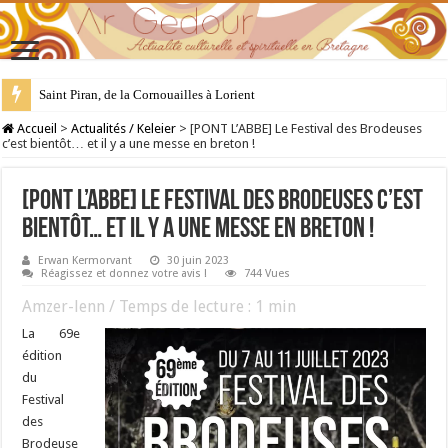
Saint Piran, de la Cornouailles à Lorient
28 juillet : Saint Samson de Dol, père de la Bretagne chrétienne
Accueil
>
Actualités / Keleier
>
[PONT L’ABBE] Le Festival des Brodeuses
c’est bientôt… et il y a une messe en breton !
[PONT L’ABBE] Le Festival des Brodeuses c’est
bientôt… et il y a une messe en breton !
Erwan Kermorvant
30 juin 2023
Réagissez et donnez votre avis !
744 Vues
Amzer-lenn / Temps de lecture :
1
min
La 69e
édition
du
Festival
des
Brodeuse