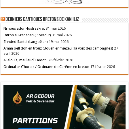
Derniers cantiques bretons de Kan Iliz
Ni hous ador Hosti sakret
31 mai 2026
Intron a Grénenan (Ploërdut)
31 mai 2026
Trinded Santel (Langoëlan)
19 mai 2026
Amañ pell doh en trouz (Bouéh er mæzeù : la voix des campagnes)
27
avril 2026
Allelouia, meuleudi Deoc’h!
28 février 2026
Ordinal ar C’horaiz / Ordinaire de Carême en breton
17 février 2026