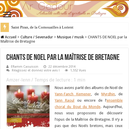
Saint Piran, de la Cornouailles à Lorient
28 juillet : Saint Samson de Dol, père de la Bretagne chrétienne
Accueil
>
Culture / Sevenadur
>
Musique / musik
>
CHANTS DE NOEL par la
Maîtrise de Bretagne
CHANTS DE NOEL par la Maîtrise de Bretagne
Eflamm Caouissin
22 décembre 2014
Réagissez et donnez votre avis !
1,552 Vues
Amzer-lenn / Temps de lecture :
1
min
Nous avons parlé des albums de Noël de
Yann-Fanch Kemener
, de
Myrdhin
, de
Yann Raoul
ou encore de l’
ensemble
choral du Bout du Monde
. Aujourd’hui,
nous vous proposons de découvrir
l’opus de la Maîtrise de Bretagne. Il n’y a
pas que des Noëls bretons, mais ceux