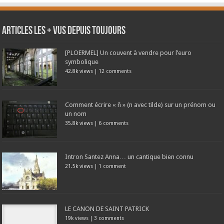
Articles les + vus depuis toujours
[PLOERMEL] Un couvent à vendre pour l’euro
symbolique
42.8k views
|
12 comments
Comment écrire « ñ » (n avec tilde) sur un prénom ou
un nom
35.8k views
|
6 comments
Intron Santez Anna… un cantique bien connu
21.5k views
|
1 comment
LE CANON DE SAINT PATRICK
19k views
|
3 comments