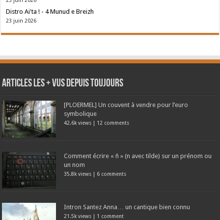
25 juin 2026
Distro Ai'ta ! - 4 Munud e Breizh
23 juin 2026
Articles les + vus depuis toujours
[PLOERMEL] Un couvent à vendre pour l’euro
symbolique
42.6k views
|
12 comments
Comment écrire « ñ » (n avec tilde) sur un prénom ou
un nom
35.8k views
|
6 comments
Intron Santez Anna… un cantique bien connu
21.5k views
|
1 comment