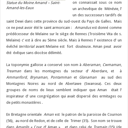
on connaissait sous ce nom
Statue du Moine Amand – Saint-
Amand-les-Eaux
un archevêque de Ménévie, l’
un des successeurs tardifs de
saint Dewi dans cette province du sud-ouest du Pays de Galles. Mais
ce ne peut avoir été le saint armoricain :
Amandus
est donné comme
prédécesseur de Melaine sur le siège de Rennes (Troisième Vita de s.
Melaine) c’ est à dire au 5ème siècle. Mais à Rennes l’ existence d’ un
évêché
territorial
avant Melaine est fort douteuse. Aman peut avoir
été évêque sans diocèse délimité.
La toponymie galloise a conservé son nom à
Aberaman
,
Cwmaman
,
Treaman
dans les montagnes du secteur d’ Aberdare, et à
Ammanford
,
Brynaman
,
Pontamman
et
Glanaman
au sud des
Montagnes Noires au nord de Abertawe (Swansea). Ces deux
groupes de noms de lieux semblent indiquer que Aman était l’
inspirateur d’ une congrégation qui avait dispersé des ermitages ou
de petits monastères .
En Bretagne orientale
Aman
est le patron de la paroisse de Cournon
(56), au nord de Redon, et de celle de Trimer (35). Son nom se trouve
dans
Amanlis
« Cour d’ Aman » et dans celui de
Tramain
(35) (de