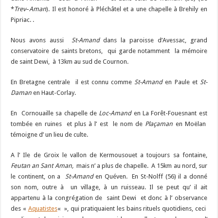
*
Trev
–
Aman
). Il est honoré à Pléchâtel et a une chapelle à Brehily en
Pipriac. .
Nous avons aussi
St-Amand
dans la paroisse d’Avessac, grand
conservatoire de saints bretons, qui garde notamment la mémoire
de saint Dewi, à 13km au sud de Cournon.
En Bretagne centrale il est connu comme
St-Amand
en Paule et
St-
Daman
en Haut-Corlay.
En Cornouaille sa chapelle de
Loc-Amand
en La Forêt-Fouesnant est
tombée en ruines et plus à l’ est le nom de
Pla
ç
aman
en Moëlan
témoigne d’ un lieu de culte.
A l’ Ile de Groix le vallon de Kermousouet a toujours sa fontaine,
F
eutan
an Sant Aman,
mais n’ a plus de chapelle. A 15km au nord, sur
le continent, on a
St-Amand
en Quéven. En St-Nolff (56) il a donné
son nom, outre à un village, à un ruisseau. Il se peut qu’ il ait
appartenu à la congrégation de saint Dewi et donc à l’ observance
des «
Aquatistes
« », qui pratiquaient les bains rituels quotidiens, ceci