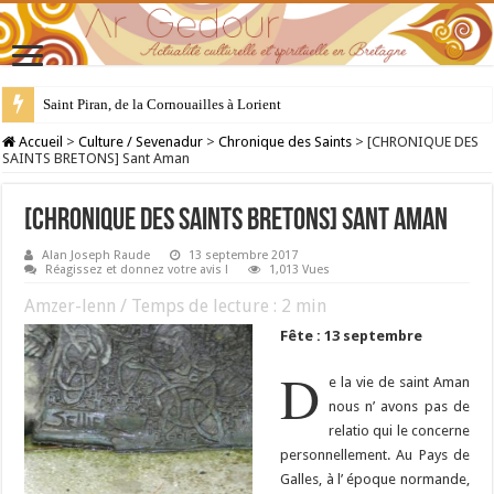
Saint Piran, de la Cornouailles à Lorient
28 juillet : Saint Samson de Dol, père de la Bretagne chrétienne
Accueil
>
Culture / Sevenadur
>
Chronique des Saints
>
[CHRONIQUE DES
SAINTS BRETONS] Sant Aman
[CHRONIQUE DES SAINTS BRETONS] Sant Aman
Alan Joseph Raude
13 septembre 2017
Réagissez et donnez votre avis !
1,013 Vues
Amzer-lenn / Temps de lecture :
2
min
Fête : 13 septembre
D
e la vie de saint Aman
nous n’ avons pas de
relatio qui le concerne
personnellement. Au Pays de
Galles, à l’ époque normande,