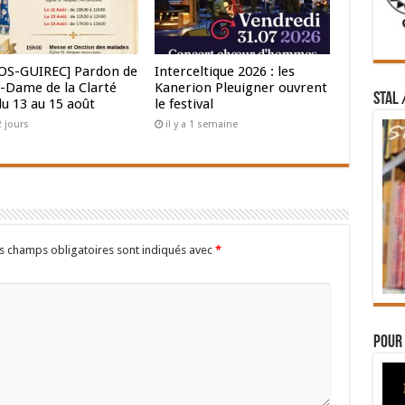
OS-GUIREC] Pardon de
Interceltique 2026 : les
-Dame de la Clarté
Kanerion Pleuigner ouvrent
STAL 
du 13 au 15 août
le festival
 2 jours
il y a 1 semaine
s champs obligatoires sont indiqués avec
*
Pour 