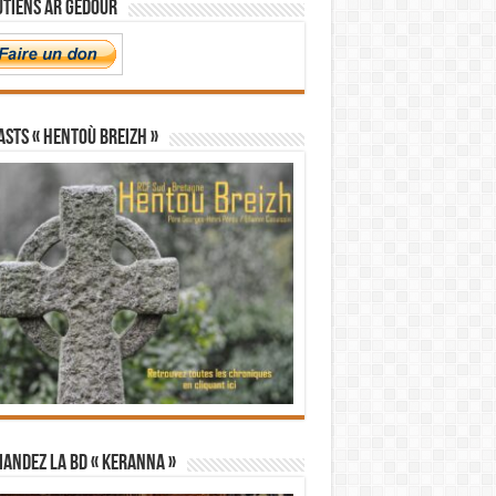
utiens Ar Gedour
STS « Hentoù Breizh »
andez la BD « Keranna »