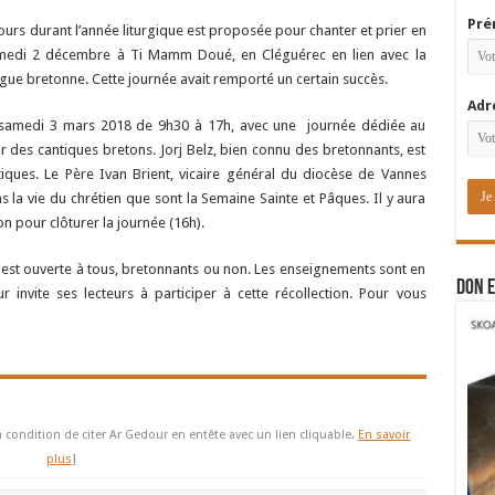
Pré
jours durant l’année liturgique est proposée pour chanter et prier en
samedi 2 décembre à Ti Mamm Doué, en Cléguérec en lien avec la
gue bretonne. Cette journée avait remporté un certain succès.
Adr
le samedi 3 mars 2018 de 9h30 à 17h, avec une journée dédiée au
r des cantiques bretons. Jorj Belz, bien connu des bretonnants, est
ques. Le Père Ivan Brient, vicaire général du diocèse de Vannes
 la vie du chrétien que sont la Semaine Sainte et Pâques. Il y aura
n pour clôturer la journée (16h).
ée est ouverte à tous, bretonnants ou non. Les enseignements sont en
DON E
 invite ses lecteurs à participer à cette récollection. Pour vous
à condition de citer Ar Gedour en entête avec un lien cliquable.
En savoir
plus
]