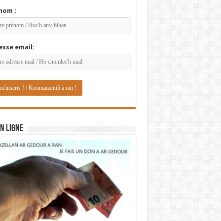
nom :
esse email:
N LIGNE