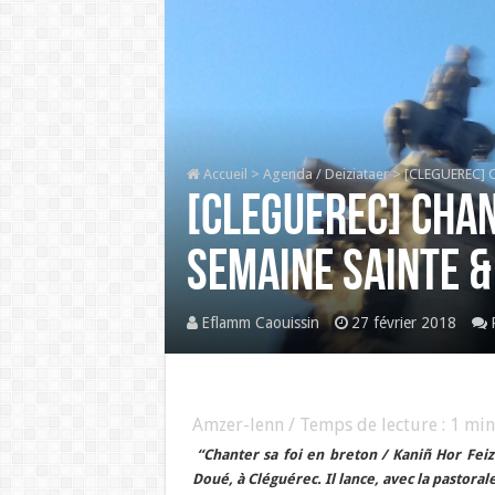
Accueil
>
Agenda / Deiziataer
>
[CLEGUEREC] Ch
[CLEGUEREC] Chan
Semaine Sainte &
Eflamm Caouissin
27 février 2018
Amzer-lenn / Temps de lecture :
1
min
“Chanter sa foi en breton / Kaniñ Hor Feiz
Doué, à Cléguérec. Il lance, avec la pastora