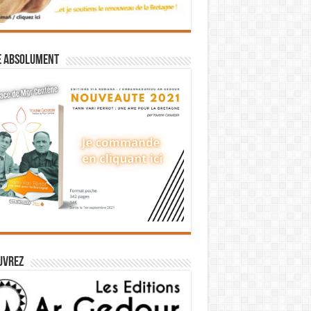
e absolument
uvrez