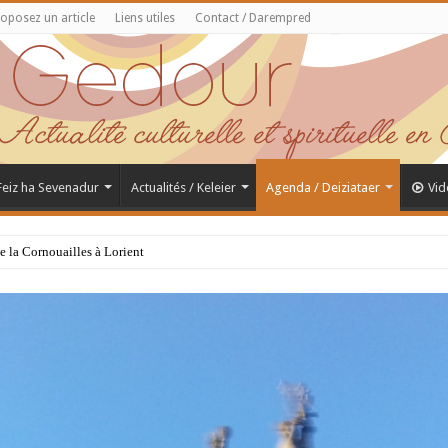
oposez un article
Liens utiles
Contact / Darempred
 Feiz ha Sevenadur
Actualités / Keleier
Agenda / Deiziataer
Vid
de la Cornouailles à Lorient