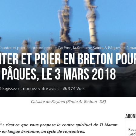
anter et prier en breton pour le Carême, la Semaine Sainte & Pâques, le 3 ma
ter et prier en breton pou
 Pâques, le 3 mars 2018
Réagissez et donnez votre avis !
374 Vues
Calvaire de Pleyben (Photo Ar Gedour- DR)
Abon
” : c’est ce que vous propose le centre spirituel de Ti Mamm
Rece
le en langue bretonne, un cycle de rencontres.
Gedo