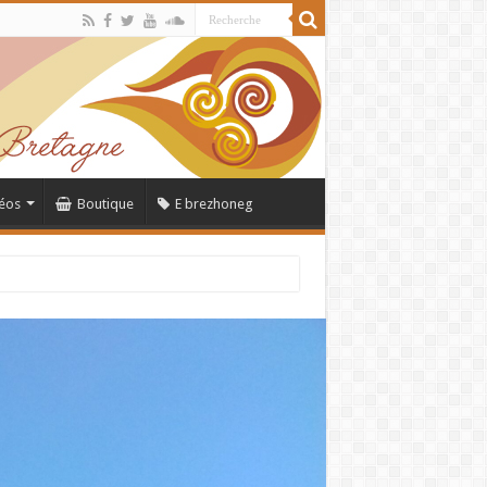
éos
Boutique
E brezhoneg