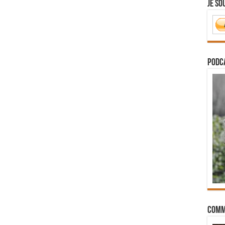
Je so
PODCA
Comm