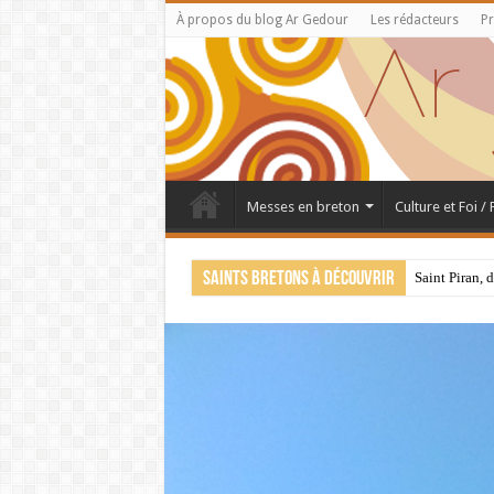
À propos du blog Ar Gedour
Les rédacteurs
Pr
Messes en breton
Culture et Foi /
Saints bretons à découvrir
Saint Piran, 