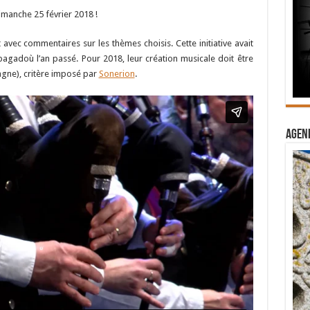
dimanche 25 février 2018 !
avec commentaires sur les thèmes choisis. Cette initiative avait
bagadoù l’an passé. Pour 2018, leur création musicale doit être
tagne), critère imposé par
Sonerion
.
Agend