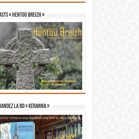
STS « Hentoù Breizh »
andez la BD « Keranna »