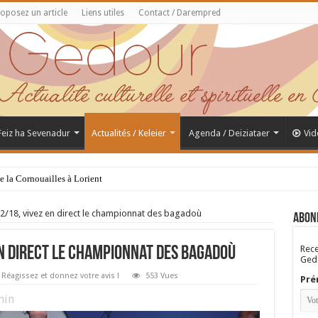
oposez un article
Liens utiles
Contact / Darempred
 Feiz ha Sevenadur
Actualités / Keleier
Agenda / Deiziataer
Vid
de la Cornouailles à Lorient
/18, vivez en direct le championnat des bagadoù
Abon
Rece
n direct le championnat des bagadoù
Gedo
Réagissez et donnez votre avis !
553 Vues
Pré
in