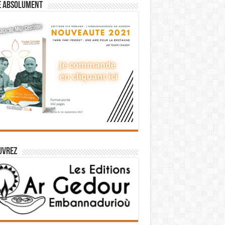
e absolument
uvrez