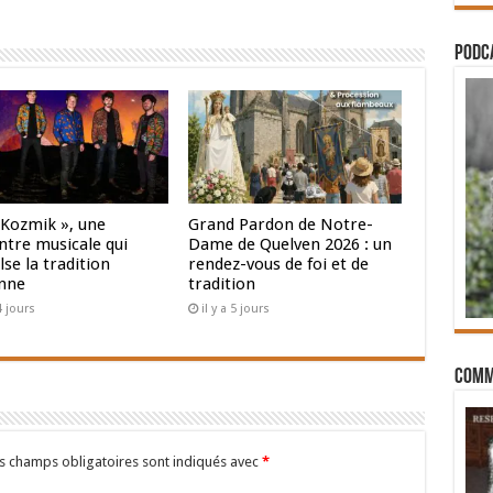
PODCA
 Kozmik », une
Grand Pardon de Notre-
ntre musicale qui
Dame de Quelven 2026 : un
se la tradition
rendez-vous de foi et de
nne
tradition
 4 jours
il y a 5 jours
Comm
s champs obligatoires sont indiqués avec
*