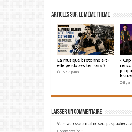
Articles sur le même thème
La musique bretonne a-t-
« Cap
elle perdu ses terroirs ?
renco
propul
il y a 2 jours
breto
il y a
Laisser un commentaire
Votre adresse e-mail ne sera pas publiée.
Le
Commentaire
*