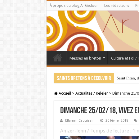
À propos du blog Ar Gedour
Les rédacteurs
Pr
Messes en breton
Culture et Foi /
Saints bretons à découvrir
Saint Piran, 
Accueil
>
Actualités / Keleier
>
Dimanche 25/02
Dimanche 25/02/18, vivez e
Eflamm Caouissin
20 février 2018
Amzer-lenn / Temps de lecture :
1
m