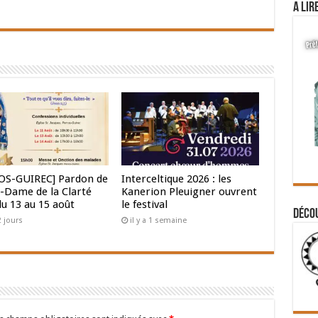
A lir
OS-GUIREC] Pardon de
Interceltique 2026 : les
-Dame de la Clarté
Kanerion Pleuigner ouvrent
du 13 au 15 août
le festival
Déco
 2 jours
il y a 1 semaine