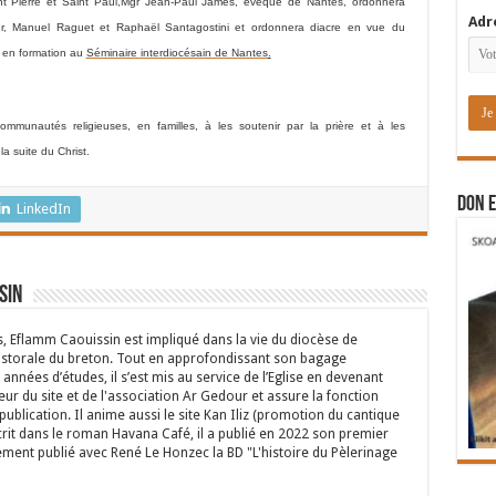
t Pierre et Saint Paul
,
Mgr Jean-Paul James
, évêque de Nantes, ordonnera
Adr
r
,
Manuel Raguet
et
Raphaël Santagostini
et ordonnera diacre en vue du
re en formation au
Séminaire interdiocésain de Nantes
.
munautés religieuses, en familles, à les soutenir par la prière et à les
a suite du Christ.
DON E
LinkedIn
sin
s, Eflamm Caouissin est impliqué dans la vie du diocèse de
astorale du breton. Tout en approfondissant son bagage
années d’études, il s’est mis au service de l’Eglise en devenant
eur du site et de l'association Ar Gedour et assure la fonction
ublication. Il anime aussi le site Kan Iliz (promotion du cantique
crit dans le roman Havana Café, il a publié en 2022 son premier
ent publié avec René Le Honzec la BD "L'histoire du Pèlerinage