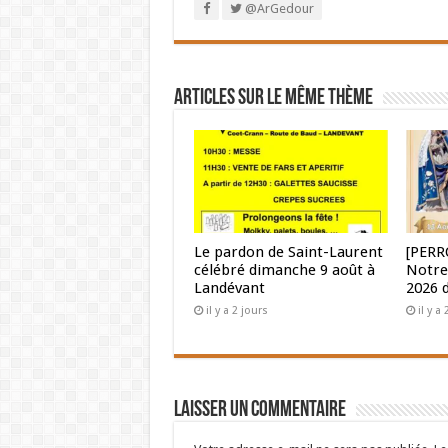
@ArGedour
Articles sur le même thème
Le pardon de Saint-Laurent
[PERR
célébré dimanche 9 août à
Notre
Landévant
2026 
il y a 2 jours
il y a
Laisser un commentaire