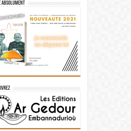
e absolument
uvrez