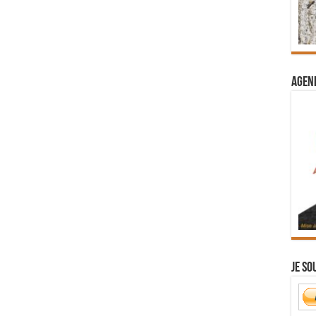
Agend
Je so