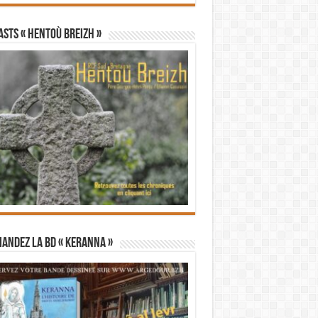
STS « Hentoù Breizh »
andez la BD « Keranna »