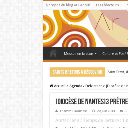
À propos du blog Ar Gedour
Les rédacteurs
Pr
Messes en breton
Culture et Foi /
Saints bretons à découvrir
Saint Piran, 
Accueil
>
Agenda / Deiziataer
>
[Diocèse de N
[Diocèse de Nantes]3 prêtre
Eflamm Caouissin
20 juin 2014
R
Amzer-lenn / Temps de lecture :
1
m