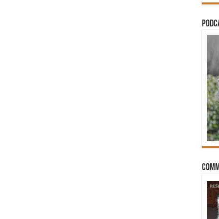
PODCA
Comm