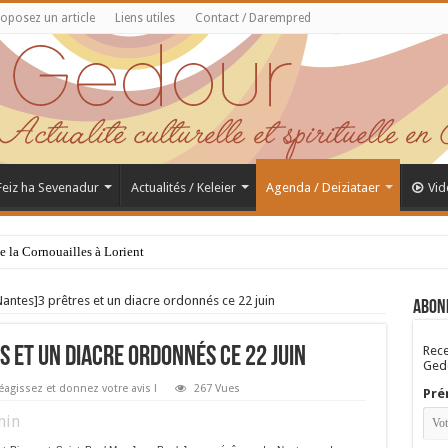
oposez un article
Liens utiles
Contact / Darempred
 Feiz ha Sevenadur
Actualités / Keleier
Agenda / Deiziataer
Vid
de la Cornouailles à Lorient
antes]3 prêtres et un diacre ordonnés ce 22 juin
Abon
Rece
s et un diacre ordonnés ce 22 juin
Gedo
éagissez et donnez votre avis !
267 Vues
Pré
in