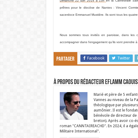
Dimanche 22 juin 2014 à 15h
en la
Cathédrale Sain
prêtres pour le diocèse de Nantes :
Vincent Cormie
sacerdoce
Emmanuel Mustière
. Ils sont tous les quat
Nous sommes tous invités en paroisse, dans les com
accompagner dans l’engagement qu’ils vont prendre à l
Facebook
Twitter
Partager
À propos du rédacteur Eflamm Caouis
Marié et père de 5 enfant
Vannes au niveau de la P
théologique par plusieurs 
aumônier. Il est le fondat
bénévole de directeur de p
breton). Après avoir co-é
roman "CANNTAIREACHD". En 2024, il a égalem
Militaire International".