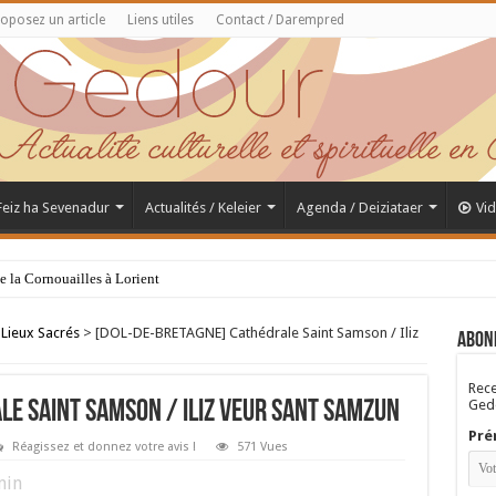
oposez un article
Liens utiles
Contact / Darempred
 Feiz ha Sevenadur
Actualités / Keleier
Agenda / Deiziataer
Vi
de la Cornouailles à Lorient
 Lieux Sacrés
>
[DOL-DE-BRETAGNE] Cathédrale Saint Samson / Iliz
Abon
Rece
Gedo
le Saint Samson / Iliz Veur Sant Samzun
Pré
Réagissez et donnez votre avis !
571 Vues
in