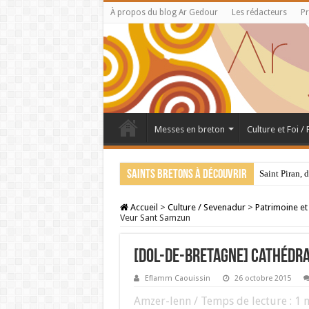
À propos du blog Ar Gedour
Les rédacteurs
Pr
Messes en breton
Culture et Foi /
Saints bretons à découvrir
Saint Piran, 
Accueil
>
Culture / Sevenadur
>
Patrimoine et
Veur Sant Samzun
[DOL-DE-BRETAGNE] Cathédra
Eflamm Caouissin
26 octobre 2015
Amzer-lenn / Temps de lecture :
1
m