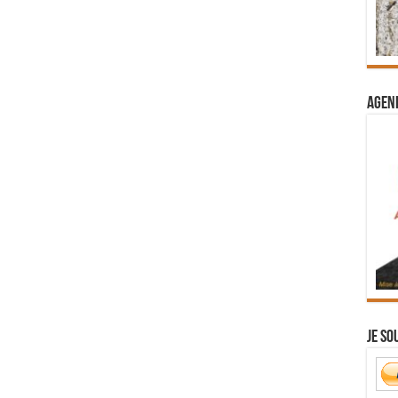
Agend
Je so