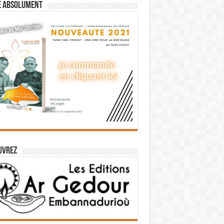
e absolument
uvrez