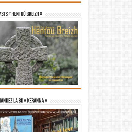
STS « Hentoù Breizh »
andez la BD « Keranna »