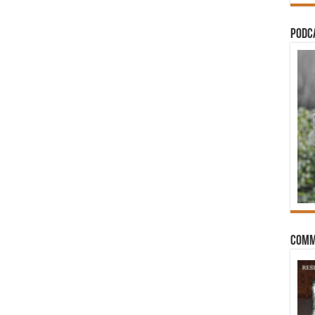
PODCA
Comm