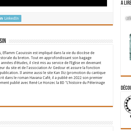
A lir
LinkedIn
sin
s, Eflamm Caouissin est impliqué dans la vie du diocèse de
astorale du breton. Tout en approfondissant son bagage
années d’études, il s’est mis au service de l’Eglise en devenant
eur du site et de l'association Ar Gedour et assure la fonction
ublication. Il anime aussi le site Kan Iliz (promotion du cantique
crit dans le roman Havana Café, il a publié en 2022 son premier
ent publié avec René Le Honzec la BD "L'histoire du Pèlerinage
Déco