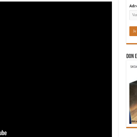
Adr
DON E