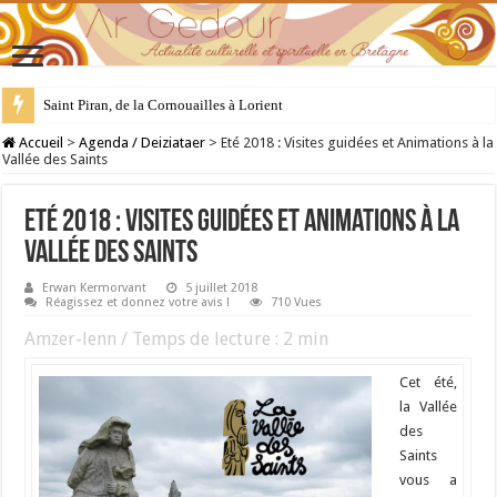
28 juillet : Saint Samson de Dol, père de la Bretagne chrétienne
Accueil
>
Agenda / Deiziataer
>
Eté 2018 : Visites guidées et Animations à la
Vallée des Saints
Eté 2018 : Visites guidées et Animations à la
Vallée des Saints
Erwan Kermorvant
5 juillet 2018
Réagissez et donnez votre avis !
710 Vues
Amzer-lenn / Temps de lecture :
2
min
Cet été,
la Vallée
des
Saints
vous a