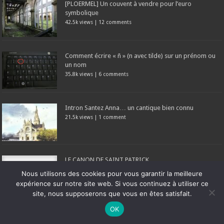
[PLOERMEL] Un couvent à vendre pour l’euro
symbolique
42.5k views
|
12 comments
Comment écrire « ñ » (n avec tilde) sur un prénom ou
un nom
35.8k views
|
6 comments
Intron Santez Anna… un cantique bien connu
21.5k views
|
1 comment
LE CANON DE SAINT PATRICK
19k views
|
3 comments
Nous utilisons des cookies pour vous garantir la meilleure
expérience sur notre site web. Si vous continuez à utiliser ce
site, nous supposerons que vous en êtes satisfait.
Ne manquez pas la nouveauté de Bernard Rio "LA REVOLUTION DES
OK
OMBRES".
CLIQUEZ ICI POUR EN SAVOIR PLUS
ou
Ignorer