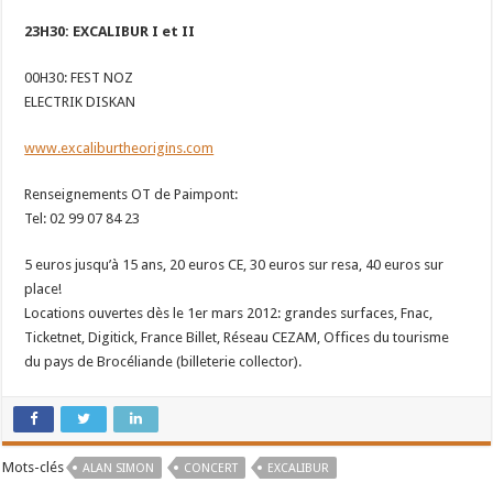
23H30: EXCALIBUR I et II
00H30: FEST NOZ
ELECTRIK DISKAN
www.excaliburtheorigins.com
Renseignements OT de Paimpont:
Tel: 02 99 07 84 23
5 euros jusqu’à 15 ans, 20 euros CE, 30 euros sur resa, 40 euros sur
place!
Locations ouvertes dès le 1er mars 2012: grandes surfaces, Fnac,
Ticketnet, Digitick, France Billet, Réseau CEZAM, Offices du tourisme
du pays de Brocéliande (billeterie collector).
Mots-clés
ALAN SIMON
CONCERT
EXCALIBUR