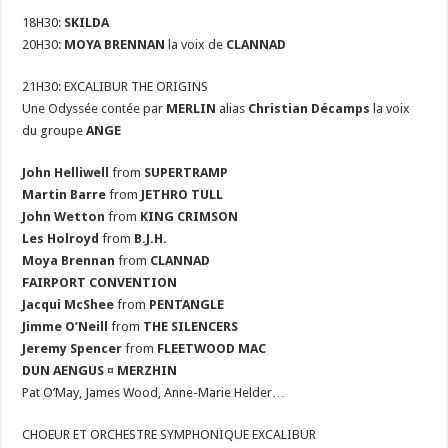
18H30:
SKILDA
20H30:
MOYA BRENNAN
la voix de
CLANNAD
21H30: EXCALIBUR THE ORIGINS
Une Odyssée contée par
MERLIN
alias
Christian Décamps
la voix
du groupe
ANGE
John Helliwell
from
SUPERTRAMP
Martin Barre
from
JETHRO TULL
John Wetton
from
KING CRIMSON
Les Holroyd
from
B.J.H.
Moya Brennan
from
CLANNAD
FAIRPORT CONVENTION
Jacqui McShee
from
PENTANGLE
Jimme O’Neill
from
THE SILENCERS
Jeremy Spencer
from
FLEETWOOD MAC
DUN AENGUS
¤
MERZHIN
Pat O’May, James Wood, Anne-Marie Helder…
CHOEUR ET ORCHESTRE SYMPHONIQUE EXCALIBUR