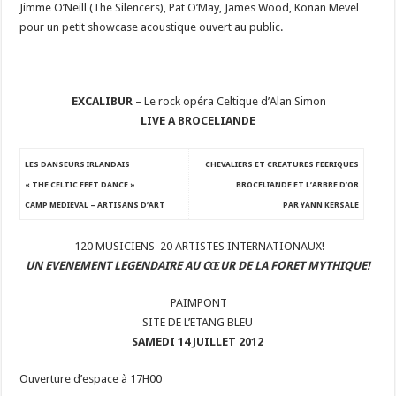
Jimme O’Neill (The Silencers), Pat O’May, James Wood, Konan Mevel
pour un petit showcase acoustique ouvert au public.
EXCALIBUR
–
Le rock opéra Celtique d’Alan Simon
LIVE A BROCELIANDE
LES DANSEURS IRLANDAIS
CHEVALIERS ET CREATURES FEERIQUES
« THE CELTIC FEET DANCE »
BROCELIANDE ET L’ARBRE D’OR
CAMP MEDIEVAL – ARTISANS D’ART
PAR YANN KERSALE
120 MUSICIENS 20 ARTISTES INTERNATIONAUX!
UN EVENEMENT LEGENDAIRE AU CŒUR DE LA FORET MYTHIQUE!
PAIMPONT
SITE DE L’ETANG BLEU
SAMEDI 14 JUILLET 2012
Ouverture d’espace à 17H00