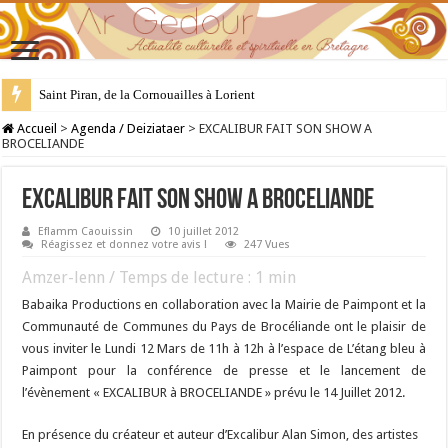
Saint Piran, de la Cornouailles à Lorient
28 juillet : Saint Samson de Dol, père de la Bretagne chrétienne
Accueil
>
Agenda / Deiziataer
>
EXCALIBUR FAIT SON SHOW A
BROCELIANDE
EXCALIBUR FAIT SON SHOW A BROCELIANDE
Eflamm Caouissin
10 juillet 2012
Réagissez et donnez votre avis !
247 Vues
Amzer-lenn / Temps de lecture :
1
min
Babaika Productions en collaboration avec la Mairie de Paimpont et la
Communauté de Communes du Pays de Brocéliande ont le plaisir de
vous inviter le Lundi 12 Mars de 11h à 12h à l’espace de L’étang bleu à
Paimpont pour la conférence de presse et le lancement de
l’évènement « EXCALIBUR à BROCELIANDE » prévu le 14 Juillet 2012.
En présence du créateur et auteur d’Excalibur Alan Simon, des artistes