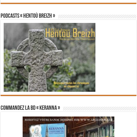
PODCASTS « Hentoù Breizh »
Commandez la BD « Keranna »