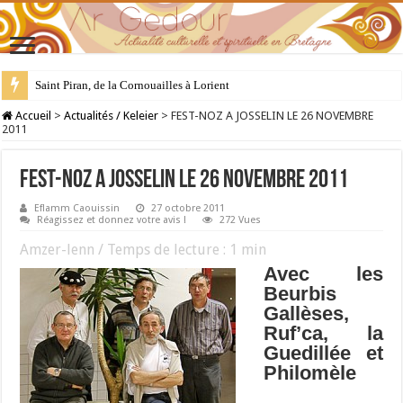
Saint Piran, de la Cornouailles à Lorient
28 juillet : Saint Samson de Dol, père de la Bretagne chrétienne
Accueil
>
Actualités / Keleier
>
FEST-NOZ A JOSSELIN LE 26 NOVEMBRE
2011
FEST-NOZ A JOSSELIN LE 26 NOVEMBRE 2011
Eflamm Caouissin
27 octobre 2011
Réagissez et donnez votre avis !
272 Vues
Amzer-lenn / Temps de lecture :
1
min
Avec les
Beurbis
Gallèses,
Ruf’ca, la
Guedillée et
Philomèle