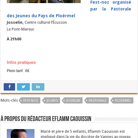
Fest-noz organisé
par la Pastorale
des Jeunes du Pays de Ploërmel
Josselin,
Centre culturel l’Écusson
Le Pont-Mareuc
À 21h00
Infos pratiques
Plein tarif : 6€
Mots-clés
FEST-NOZ
JEUNES
JOSSELIN
PASTORALE
PLOERMEL
À propos du rédacteur Eflamm Caouissin
Marié et père de 5 enfants, Eflamm Caouissin est
impliqué dans la vie du diocèse de Vannes au niveau