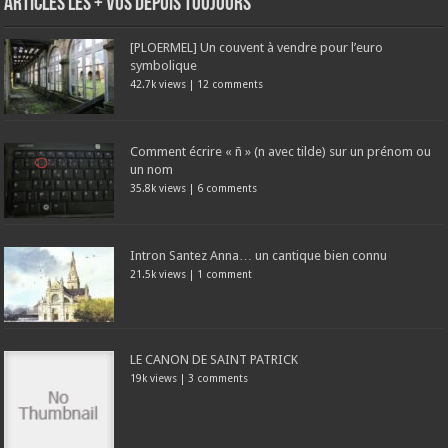
Articles les + vus depuis toujours
[PLOERMEL] Un couvent à vendre pour l’euro
symbolique
42.7k views
|
12 comments
Comment écrire « ñ » (n avec tilde) sur un prénom ou
un nom
35.8k views
|
6 comments
Intron Santez Anna… un cantique bien connu
21.5k views
|
1 comment
LE CANON DE SAINT PATRICK
19k views
|
3 comments