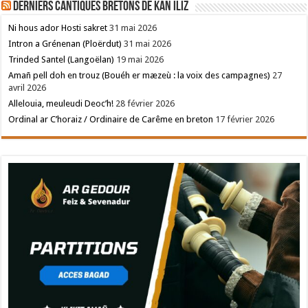
Derniers cantiques bretons de Kan Iliz
Ni hous ador Hosti sakret
31 mai 2026
Intron a Grénenan (Ploërdut)
31 mai 2026
Trinded Santel (Langoëlan)
19 mai 2026
Amañ pell doh en trouz (Bouéh er mæzeù : la voix des campagnes)
27
avril 2026
Allelouia, meuleudi Deoc’h!
28 février 2026
Ordinal ar C’horaiz / Ordinaire de Carême en breton
17 février 2026