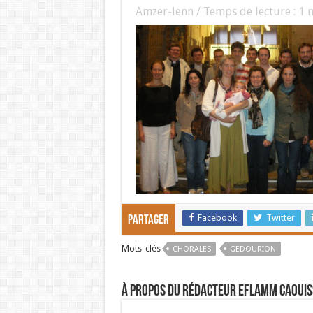
Amzer-lenn / Temps de lecture :
1
m
Facebook
Twitter
Partager
Mots-clés
CHORALES
GEDOURION
À propos du rédacteur Eflamm Caouis