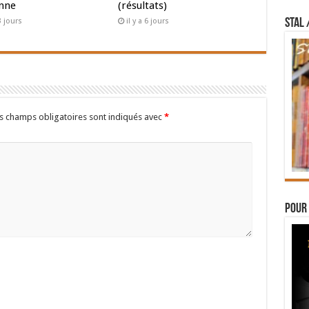
nne
(résultats)
STAL 
 3 jours
il y a 6 jours
s champs obligatoires sont indiqués avec
*
Pour 