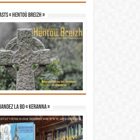
STS « Hentoù Breizh »
andez la BD « Keranna »