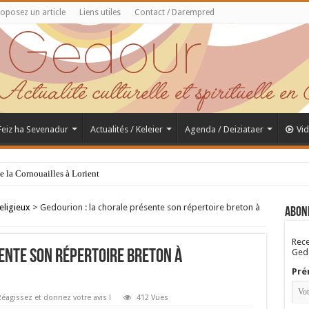
oposez un article
Liens utiles
Contact / Darempred
 Feiz ha Sevenadur
Actualités / Keleier
Agenda / Deiziataer
Vi
de la Cornouailles à Lorient
eligieux
>
Gedourion : la chorale présente son répertoire breton à
Abon
Rece
Gedo
ente son répertoire breton à
Pré
éagissez et donnez votre avis !
412 Vues