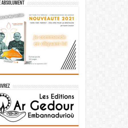
e absolument
uvrez