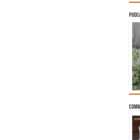
PODCA
Comm