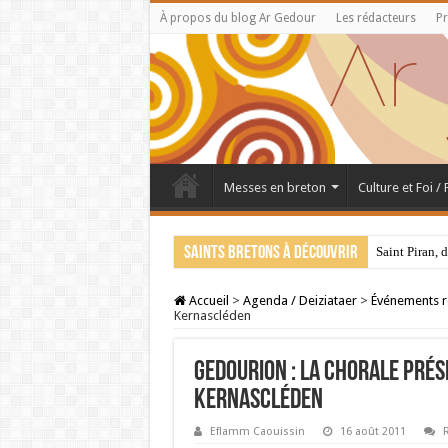
À propos du blog Ar Gedour
Les rédacteurs
Pr
Messes en breton
Culture et Foi /
Saints bretons à découvrir
Saint Piran, 
Accueil
>
Agenda / Deiziataer
>
Événements r
Kernascléden
Gedourion : la chorale prés
Kernascléden
Eflamm Caouissin
16 août 2011
R