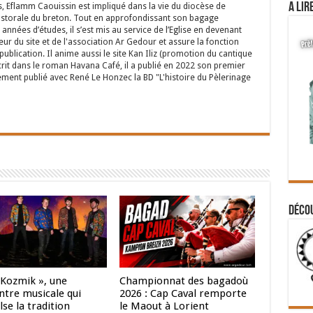
A lir
s, Eflamm Caouissin est impliqué dans la vie du diocèse de
astorale du breton. Tout en approfondissant son bagage
années d’études, il s’est mis au service de l’Eglise en devenant
eur du site et de l'association Ar Gedour et assure la fonction
ublication. Il anime aussi le site Kan Iliz (promotion du cantique
crit dans le roman Havana Café, il a publié en 2022 son premier
ent publié avec René Le Honzec la BD "L'histoire du Pèlerinage
Déco
 Kozmik », une
Championnat des bagadoù
ntre musicale qui
2026 : Cap Caval remporte
se la tradition
le Maout à Lorient