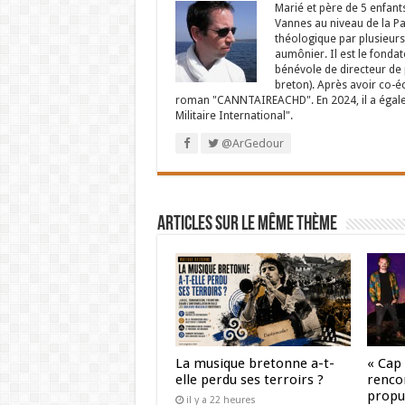
Marié et père de 5 enfant
Vannes au niveau de la P
théologique par plusieurs 
aumônier. Il est le fondat
bénévole de directeur de p
breton). Après avoir co-é
roman "CANNTAIREACHD". En 2024, il a égalem
Militaire International".
@ArGedour
Articles sur le même thème
La musique bretonne a-t-
« Cap
elle perdu ses terroirs ?
renco
propul
il y a 22 heures