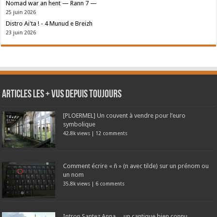
Nomad war an hent — Rann 7 —
25 juin 2026
Distro Ai'ta ! - 4 Munud e Breizh
23 juin 2026
Articles les + vus depuis toujours
[PLOERMEL] Un couvent à vendre pour l’euro
symbolique
42.8k views
|
12 comments
Comment écrire « ñ » (n avec tilde) sur un prénom ou
un nom
35.8k views
|
6 comments
Intron Santez Anna… un cantique bien connu