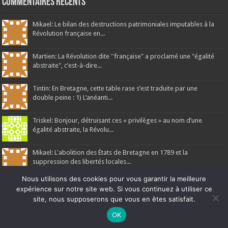
Commentaires récents
Mikael: Le bilan des destructions patrimoniales imputables à la
Révolution française en...
Martien: La Révolution dite ''française" a proclamé une "égalité
abstraite", c’est-à-dire...
Tintin: En Bretagne, cette table rase s’est traduite par une
double peine : 1) L’anéanti...
Triskel: Bonjour, détruisant ces « privilèges » au nom d’une
égalité abstraite, la Révolu...
Mikael: L'abolition des États de Bretagne en 1789 et la
suppression des libertés locales...
Nous utilisons des cookies pour vous garantir la meilleure
expérience sur notre site web. Si vous continuez à utiliser ce
site, nous supposerons que vous en êtes satisfait.
Ne manquez pas la nouveauté de Bernard Rio "LA REVOLUTION DES
OK
Ar Gedour 2026, tous droits réservés
OMBRES".
CLIQUEZ ICI POUR EN SAVOIR PLUS
ou
Ignorer