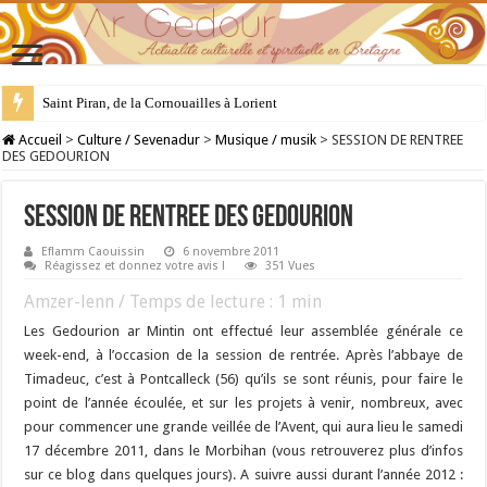
28 juillet : Saint Samson de Dol, père de la Bretagne chrétienne
Accueil
>
Culture / Sevenadur
>
Musique / musik
>
SESSION DE RENTREE
DES GEDOURION
SESSION DE RENTREE DES GEDOURION
Eflamm Caouissin
6 novembre 2011
Réagissez et donnez votre avis !
351 Vues
Amzer-lenn / Temps de lecture :
1
min
Les Gedourion ar Mintin ont effectué leur assemblée générale ce
week-end, à l’occasion de la session de rentrée. Après l’abbaye de
Timadeuc, c’est à Pontcalleck (56) qu’ils se sont réunis, pour faire le
point de l’année écoulée, et sur les projets à venir, nombreux, avec
pour commencer une grande veillée de l’Avent, qui aura lieu le samedi
17 décembre 2011, dans le Morbihan (vous retrouverez plus d’infos
sur ce blog dans quelques jours). A suivre aussi durant l’année 2012 :