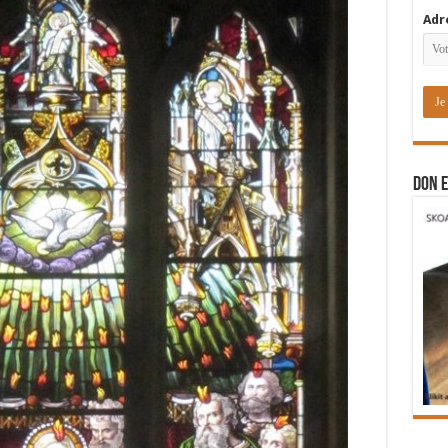
Adr
DON E