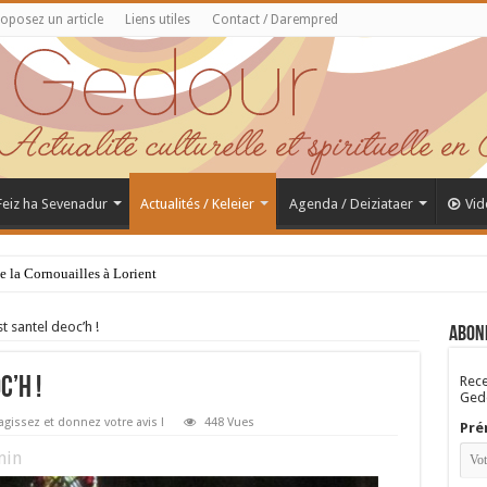
oposez un article
Liens utiles
Contact / Darempred
 Feiz ha Sevenadur
Actualités / Keleier
Agenda / Deiziataer
Vid
de la Cornouailles à Lorient
 santel deoc’h !
Abon
Rece
’h !
Gedo
agissez et donnez votre avis !
448 Vues
Pré
in