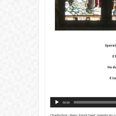
Spered
E 
Ha d
E t
Lecteur
00:00
audio
(Traduction : Viens, Esprit Saint, remplis les