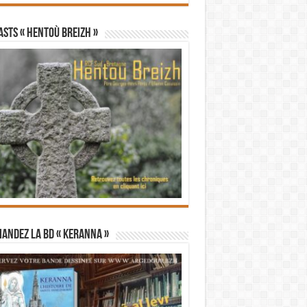
STS « Hentoù Breizh »
andez la BD « Keranna »