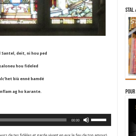
STAL 
 Santel, deit, ni hou ped
kaloneu hou fideled
alc’het biù enné bamdé
Pour 
anflam ag ho karante.
Utilisez
00:00
les
flèches
 cœurs de tes fidèles et garde vivant en eux le feu de ton amour)