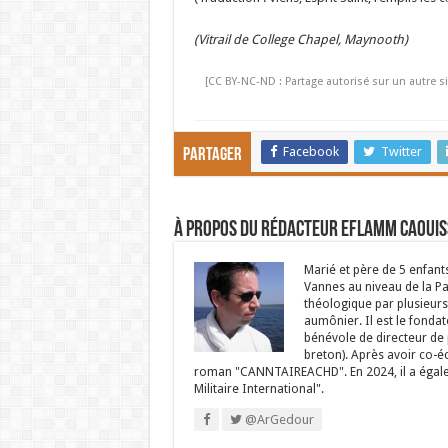
(Vitrail de
College Chapel, Maynooth)
[CC BY-NC-ND : Partage autorisé sur un autre si
Facebook
Twitter
Partager
À propos du rédacteur Eflamm Caouis
Marié et père de 5 enfant
Vannes au niveau de la P
théologique par plusieurs 
aumônier. Il est le fondat
bénévole de directeur de p
breton). Après avoir co-é
roman "CANNTAIREACHD". En 2024, il a égalem
Militaire International".
@ArGedour