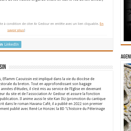
haut/bas
pour
augmenter
ou
te à condition de citer Ar Gedour en entête avec un lien cliquable.
En
diminuer
savoir plus
]
le
volume.
LinkedIn
Agend
sin
s, Eflamm Caouissin est impliqué dans la vie du diocèse de
astorale du breton. Tout en approfondissant son bagage
années d’études, il s’est mis au service de l’Eglise en devenant
eur du site et de l'association Ar Gedour et assure la fonction
ublication. Il anime aussi le site Kan Iliz (promotion du cantique
crit dans le roman Havana Café, il a publié en 2022 son premier
ent publié avec René Le Honzec la BD "L'histoire du Pèlerinage