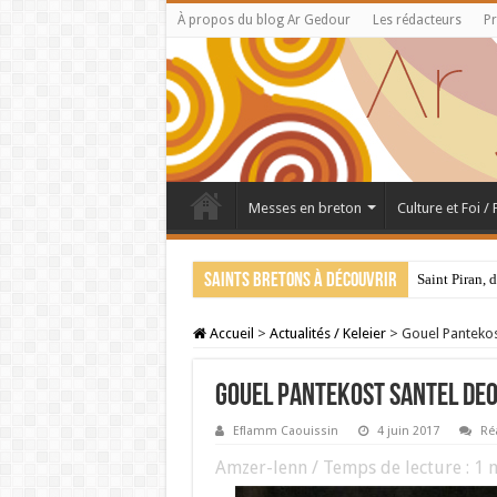
À propos du blog Ar Gedour
Les rédacteurs
Pr
Messes en breton
Culture et Foi /
Saints bretons à découvrir
Saint Piran, 
Accueil
>
Actualités / Keleier
>
Gouel Pantekost
Gouel Pantekost santel deoc
Eflamm Caouissin
4 juin 2017
Ré
Amzer-lenn / Temps de lecture :
1
m