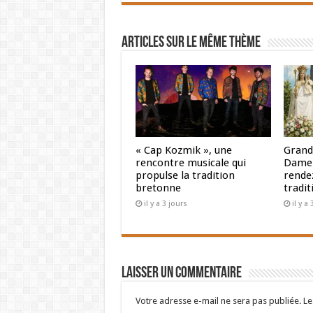
Articles sur le même thème
« Cap Kozmik », une
Grand
rencontre musicale qui
Dame 
propulse la tradition
rendez
bretonne
tradit
il y a 3 jours
il y a
Laisser un commentaire
Votre adresse e-mail ne sera pas publiée.
Le