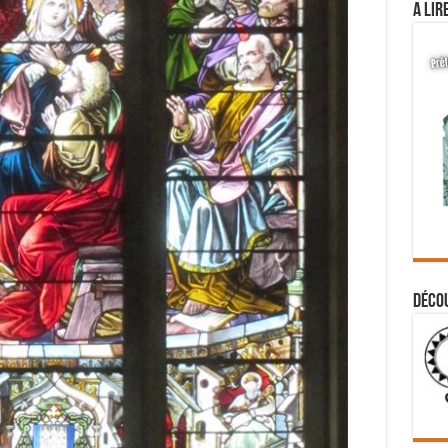
A lir
Déco