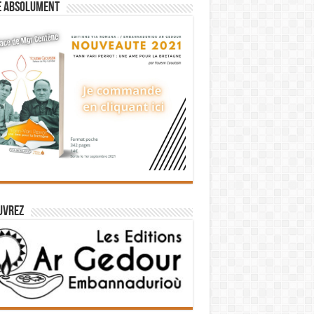
e absolument
uvrez