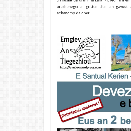
Da lakaat da dreiñ ma karit. « E lec’h em
brezhonegerien gristen d’en em gavout e
ac’hanomp da ober.