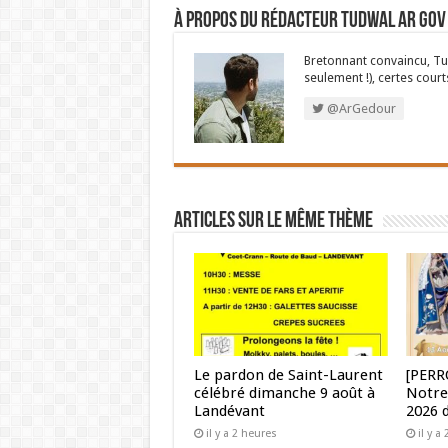
À propos du rédacteur Tudwal Ar Gov
Bretonnant convaincu, Tud
seulement !), certes court
@ArGedour
Articles sur le même thème
Le pardon de Saint-Laurent
[PERR
célébré dimanche 9 août à
Notre
Landévant
2026 
il y a 2 heures
il y a