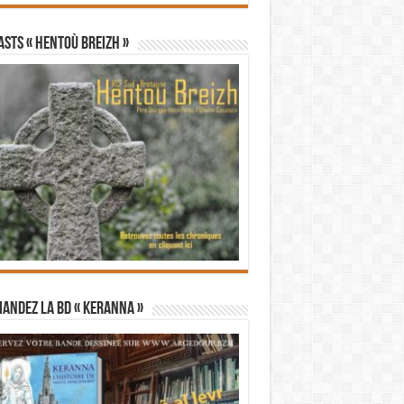
STS « Hentoù Breizh »
andez la BD « Keranna »