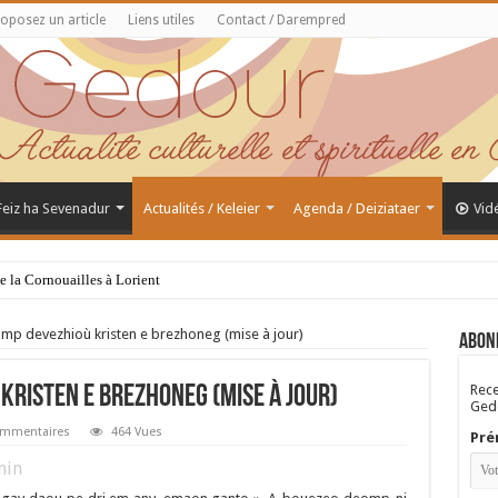
oposez un article
Liens utiles
Contact / Darempred
 Feiz ha Sevenadur
Actualités / Keleier
Agenda / Deiziataer
Vid
de la Cornouailles à Lorient
mp devezhioù kristen e brezhoneg (mise à jour)
Abon
Rece
kristen e brezhoneg (mise à jour)
Gedo
ommentaires
464 Vues
Pré
in