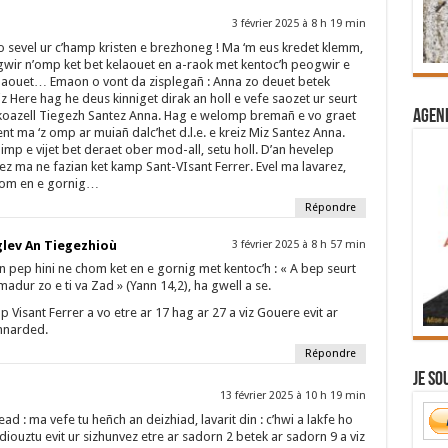
3 février 2025 à 8 h 19 min
eo sevel ur c’hamp kristen e brezhoneg ! Ma ‘m eus kredet klemm,
gwir n’omp ket bet kelaouet en a-raok met kentoc’h peogwir e
aouet… Emaon o vont da zisplegañ : Anna zo deuet betek
 Here hag he deus kinniget dirak an holl e vefe saozet ur seurt
Agend
oazell Tiegezh Santez Anna. Hag e welomp bremañ e vo graet
nt ma ‘z omp ar muiañ dalc’het d.l.e. e kreiz Miz Santez Anna.
imp e vijet bet deraet ober mod-all, setu holl. D’an hevelep
ez ma ne fazian ket kamp Sant-VIsant Ferrer. Evel ma lavarez,
hom en e gornig…
Répondre
lev An Tiegezhioù
3 février 2025 à 8 h 57 min
 pep hini ne chom ket en e gornig met kentoc’h : « A bep seurt
adur zo e ti va Zad » (Yann 14,2), ha gwell a se.
 Visant Ferrer a vo etre ar 17 hag ar 27 a viz Gouere evit ar
nnarded.
Répondre
Je so
13 février 2025 à 10 h 19 min
ad : ma vefe tu heñch an deizhiad, lavarit din : c’hwi a lakfe ho
diouztu evit ur sizhunvez etre ar sadorn 2 betek ar sadorn 9 a viz