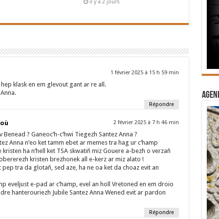
il y a 2 jours
1 février 2025 à 15 h 59 min
 hep klask en em glevout gant ar re all.
 Anna.
Agend
Répondre
ioù
2 février 2025 à 7 h 46 min
iv Benead ? Ganeoc’h-c’hwi Tiegezh Santez Anna ?
antez Anna n’eo ket tamm ebet ar memes tra hag ur c’hamp
 kristen ha n’hell ket TSA skwatiñ miz Gouere a-bezh o verzañ
obererezh kristen brezhonek all e-kerz ar miz alato !
 pep tra da glotañ, sed aze, ha ne oa ket da choaz evit an
p eveljust e-pad ar c’hamp, evel an holl Vretoned en em droio
dre hanterouriezh Jubile Santez Anna Wened evit ar pardon
Répondre