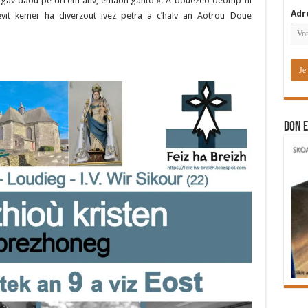
 em gav daou pe dri em anv, emaon ganto ». A-bouezeo deomp-ni
Adr
vit kemer ha diverzout ivez petra a c’halv an Aotrou Doue
DON E