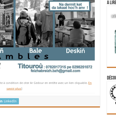
A lir
Déco
te à condition de citer Ar Gedour en entête avec un lien cliquable.
En
savoir plus
]
LinkedIn