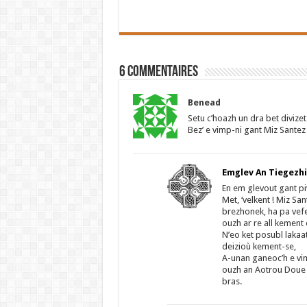
6 Commentaires
Benead
Setu c’hoazh un dra bet divizet
Bez’ e vimp-ni gant Miz Santez
Emglev An Tiegezh
En em glevout gant p
Met, ‘velkent ! Miz S
brezhonek, ha pa vefe
ouzh ar re all kement 
N’eo ket posubl lakaat
deizioù kement-se,
A-unan ganeoc’h e vim
ouzh an Aotrou Doue 
bras.