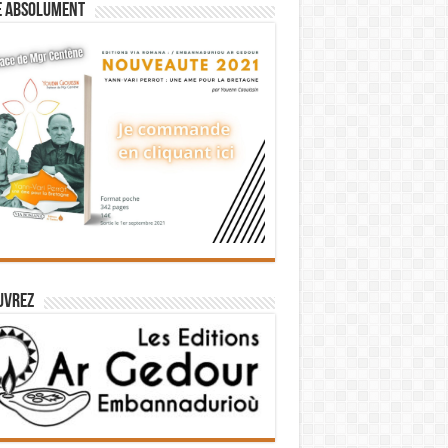
e absolument
uvrez