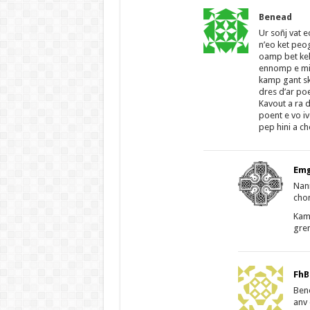
Benead
Ur soñj vat 
n’eo ket peo
oamp bet kel
ennomp e miz
kamp gant sk
dres d’ar poe
Kavout a ra d
poent e vo iv
pep hini a c
Emg
Nann
chom
Kamp
gre
FhB
Bene
anv 