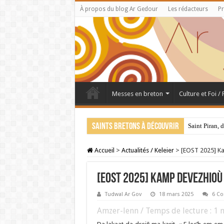
À propos du blog Ar Gedour
Les rédacteurs
Pr
Messes en breton
Culture et Foi /
Saints bretons à découvrir
Saint Piran, 
Accueil
>
Actualités / Keleier
>
[EOST 2025] Ka
[EOST 2025] Kamp devezhioù 
Tudwal Ar Gov
18 mars 2025
6 C
Amzer-lenn / Temps de lecture :
1
m