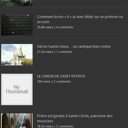
Comment écrire « ñ » (n avec tilde) sur un prénom ou
un nom
35.8k views
|
6 comments
Intron Santez Anna… un cantique bien connu
21.5k views
|
1 comment
LE CANON DE SAINT PATRICK
19k views
|
3 comments
Prière (originale) à Sainte Cécile, patronne des
musiciens
18.5k views
|
5 comments