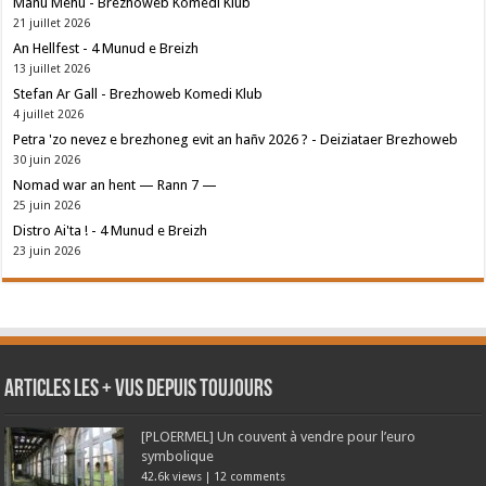
Manu Mehu - Brezhoweb Komedi Klub
21 juillet 2026
An Hellfest - 4 Munud e Breizh
13 juillet 2026
Stefan Ar Gall - Brezhoweb Komedi Klub
4 juillet 2026
Petra 'zo nevez e brezhoneg evit an hañv 2026 ? - Deiziataer Brezhoweb
30 juin 2026
Nomad war an hent — Rann 7 —
25 juin 2026
Distro Ai'ta ! - 4 Munud e Breizh
23 juin 2026
Articles les + vus depuis toujours
[PLOERMEL] Un couvent à vendre pour l’euro
symbolique
42.6k views
|
12 comments