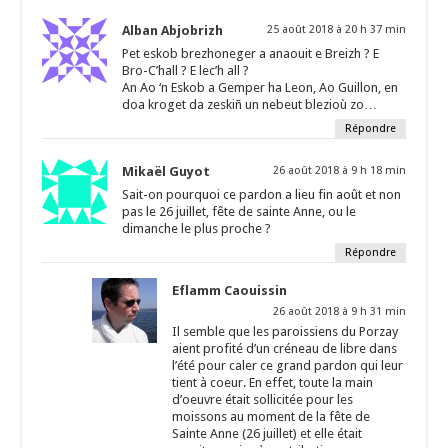
Alban Abjobrizh
25 août 2018 à 20 h 37 min
Pet eskob brezhoneger a anaouit e Breizh ? E
Bro-C’hall ? E lec’h all ?
An Ao ‘n Eskob a Gemper ha Leon, Ao Guillon, en
doa kroget da zeskiñ un nebeut blezioù zo…
Répondre
Mikaël Guyot
26 août 2018 à 9 h 18 min
Sait-on pourquoi ce pardon a lieu fin août et non
pas le 26 juillet, fête de sainte Anne, ou le
dimanche le plus proche ?
Répondre
Eflamm Caouissin
26 août 2018 à 9 h 31 min
Il semble que les paroissiens du Porzay
aient profité d’un créneau de libre dans
l’été pour caler ce grand pardon qui leur
tient à coeur. En effet, toute la main
d’oeuvre était sollicitée pour les
moissons au moment de la fête de
Sainte Anne (26 juillet) et elle était