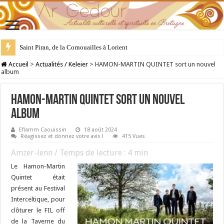
28 juillet : Saint Samson de Dol, père de la Bretagne chrétienne
Accueil
>
Actualités / Keleier
>
HAMON-MARTIN QUINTET sort un nouvel
album
HAMON-MARTIN QUINTET sort un nouvel
album
Eflamm Caouissin
18 août 2024
Réagissez et donnez votre avis !
415 Vues
Amzer-lenn / Temps de lecture :
4
min
Le Hamon-Martin
Quintet était
présent au Festival
Interceltique, pour
clôturer le FIL off
de la Taverne du