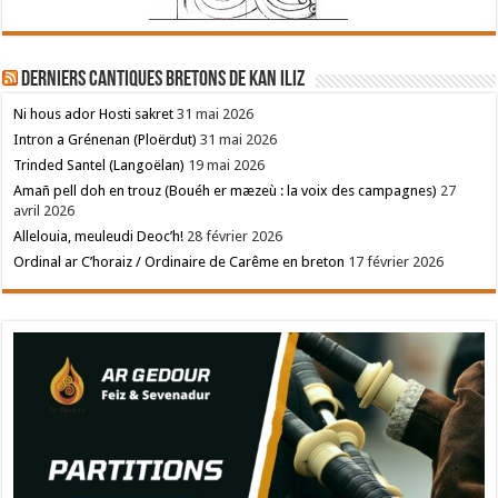
Derniers cantiques bretons de Kan Iliz
Ni hous ador Hosti sakret
31 mai 2026
Intron a Grénenan (Ploërdut)
31 mai 2026
Trinded Santel (Langoëlan)
19 mai 2026
Amañ pell doh en trouz (Bouéh er mæzeù : la voix des campagnes)
27
avril 2026
Allelouia, meuleudi Deoc’h!
28 février 2026
Ordinal ar C’horaiz / Ordinaire de Carême en breton
17 février 2026