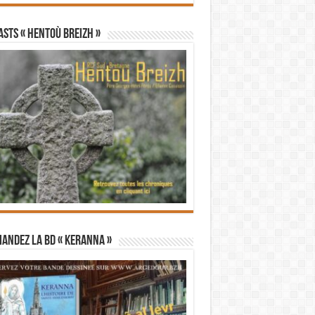
STS « Hentoù Breizh »
andez la BD « Keranna »