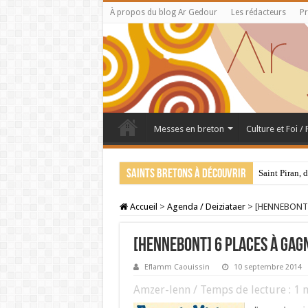
À propos du blog Ar Gedour
Les rédacteurs
Pr
Messes en breton
Culture et Foi /
Saints bretons à découvrir
Saint Piran, 
Accueil
>
Agenda / Deiziataer
>
[HENNEBONT] 
[HENNEBONT] 6 places à gagn
Eflamm Caouissin
10 septembre 2014
Amzer-lenn / Temps de lecture :
1
m