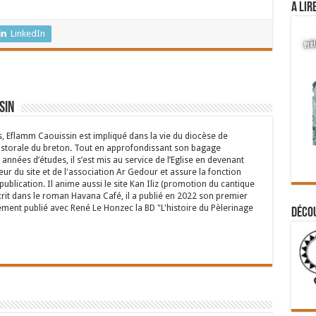
A lir
LinkedIn
sin
s, Eflamm Caouissin est impliqué dans la vie du diocèse de
astorale du breton. Tout en approfondissant son bagage
années d’études, il s’est mis au service de l’Eglise en devenant
eur du site et de l'association Ar Gedour et assure la fonction
ublication. Il anime aussi le site Kan Iliz (promotion du cantique
crit dans le roman Havana Café, il a publié en 2022 son premier
ent publié avec René Le Honzec la BD "L'histoire du Pèlerinage
Déco