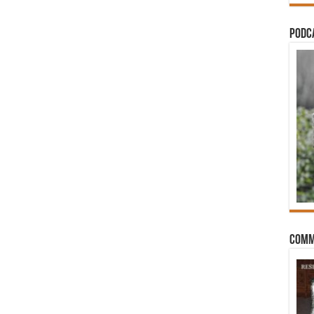
PODCA
Comm