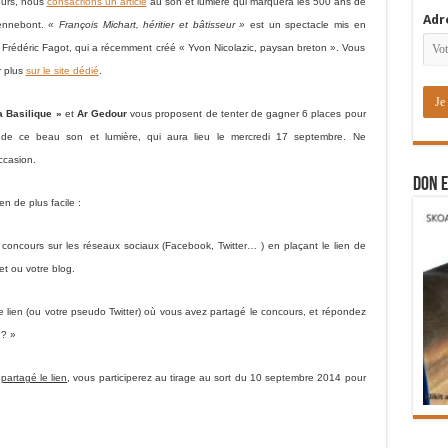
jours, nous
consacrions un article
au son et lumière qui marquera les 500 ans de
Adr
Hennebont.
« François Michart, héritier et bâtisseur »
est un spectacle mis en
 Frédéric Fagot, qui a récemment créé « Yvon Nicolazic, paysan breton ». Vous
r plus
sur le site dédié
.
a Basilique »
et
Ar Gedour
vous proposent de tenter de gagner 6 places pour
e de ce beau son et lumière, qui aura lieu le mercredi 17 septembre. Ne
ccasion.
DON E
ien de plus facile :
concours sur les réseaux sociaux (Facebook, Twitter… ) en plaçant le lien de
net ou votre blog.
le lien (ou votre pseudo Twitter) où vous avez partagé le concours, et répondez
t ? »
partagé le lien
, vous participerez au tirage au sort du 10 septembre 2014 pour