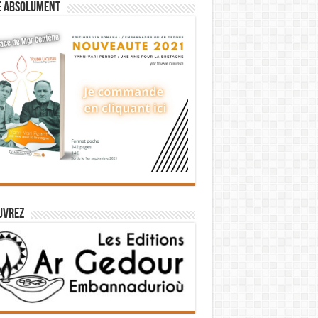
e absolument
uvrez