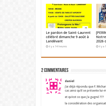
Le pardon de Saint-Laurent
[PERR
célébré dimanche 9 août à
Notre
Landévant
2026 
il y a 14 heures
il y a
2 Commentaires
daniel
j’ai déjà répondu que F. Michar
cas ainsi qu’il se présente lui
et qu’est ce que j’a gagné ???
la considération des organisat