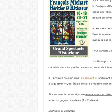
Il y a quelques 
la Basilique d’
scène par l’abbé
pouvez en savoi
« Les amis de l
l’avant-premièr
manquez pas l’o
Pour participer, r
1 – Partagez ce 
cet article sur votre profil ou encore sur votre site inter
2 – Envoyez-nous un mail (
en cliquant ici
) indiquant 
à la
question « Quel était le métier de François Michar
Si vous avez la bonne réponse
et que vous avez bien 
tenter de gagner ces places (3 X 2 places).
(rediffusion du 2/09/2014)