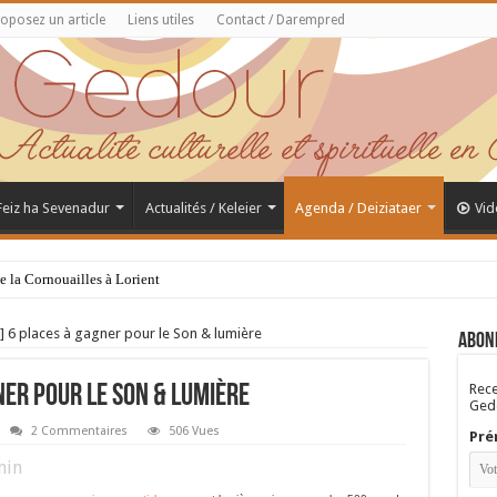
oposez un article
Liens utiles
Contact / Darempred
 Feiz ha Sevenadur
Actualités / Keleier
Agenda / Deiziataer
Vid
de la Cornouailles à Lorient
6 places à gagner pour le Son & lumière
Abon
Rece
er pour le Son & lumière
Gedo
2 Commentaires
506 Vues
Pré
in