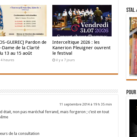
STAL 
OS-GUIREC] Pardon de
Interceltique 2026 : les
-Dame de la Clarté
Kanerion Pleuigner ouvrent
du 13 au 15 août
le festival
 14 heures
il y a 7 jours
Pour 
11 septembre 2014 à 19 h 35 min
d était, non pas maréchal ferrand, mais forgeron ; c’est en tout
-même
eurs de la consultation