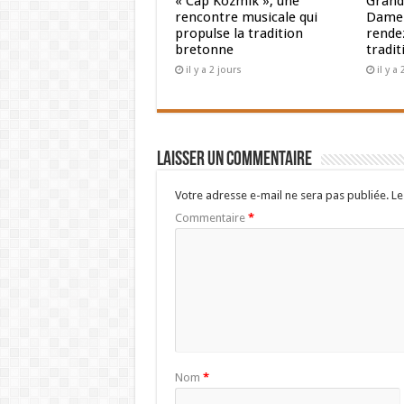
« Cap Kozmik », une
Grand
rencontre musicale qui
Dame 
propulse la tradition
rendez
bretonne
tradit
il y a 2 jours
il y a
Laisser un commentaire
Votre adresse e-mail ne sera pas publiée.
Le
Commentaire
*
Nom
*