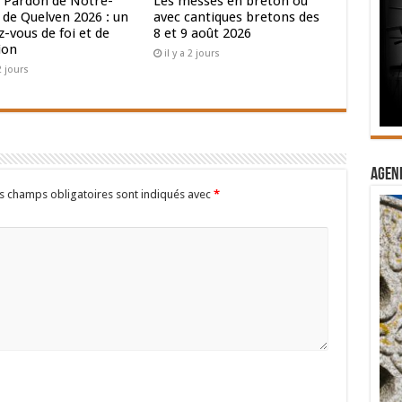
 Pardon de Notre-
Les messes en breton ou
de Quelven 2026 : un
avec cantiques bretons des
-vous de foi et de
8 et 9 août 2026
ion
il y a 2 jours
 2 jours
Agend
s champs obligatoires sont indiqués avec
*