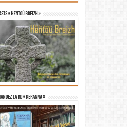
STS « Hentoù Breizh »
andez la BD « Keranna »