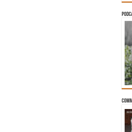
PODCA
Comm