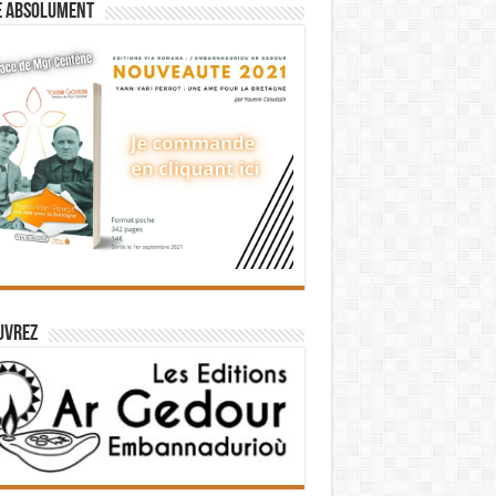
e absolument
uvrez