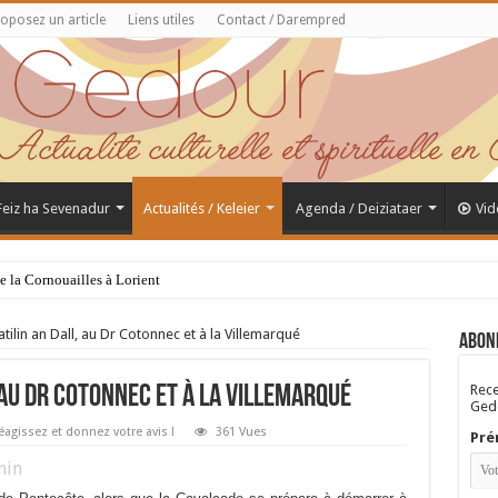
oposez un article
Liens utiles
Contact / Darempred
 Feiz ha Sevenadur
Actualités / Keleier
Agenda / Deiziataer
Vid
de la Cornouailles à Lorient
lin an Dall, au Dr Cotonnec et à la Villemarqué
Abon
Rece
au Dr Cotonnec et à la Villemarqué
Gedo
éagissez et donnez votre avis !
361 Vues
Pré
in