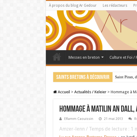
À propos du blog Ar Gedour
Les rédacteurs
Pr
Messes en breton
Culture et Foi /
Saints bretons à découvrir
Saint Piran, 
Accueil
>
Actualités / Keleier
>
Hommage à Mati
Hommage à Matilin an Dall, 
Eflamm Caouissin
21 mai 2013
R
Amzer-lenn / Temps de lecture :
1
m