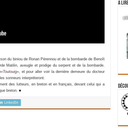
A lir
 au son du biniou de Ronan Pérennou et de la bombarde de Benoît
barde Matilin, aveugle et prodige du serpent et de la bombarde.
e
«Toutouig»
, et pour aller voir la dernière demeure du docteur
les sonneurs interpréteront.
ent des lutteurs, en breton et en français, devant celui qui a
Déco
que breton. ■
LinkedIn