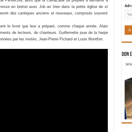
 de Pentecôte, alors que la Cavalcade se prépare à démarrer à
Adr
messe en breton avec Job an Irien dans la petite église de st
nteront des cantiques anciens et nouveaux, composés souvent
vent le livret que leur a préparé, comme chaque année, Alain
ments de lecteurs, de chanteurs. Guillemette joue de la harpe
onnées par les invités, Jean-Pierre Pichard et Louis Montfort.
DON E