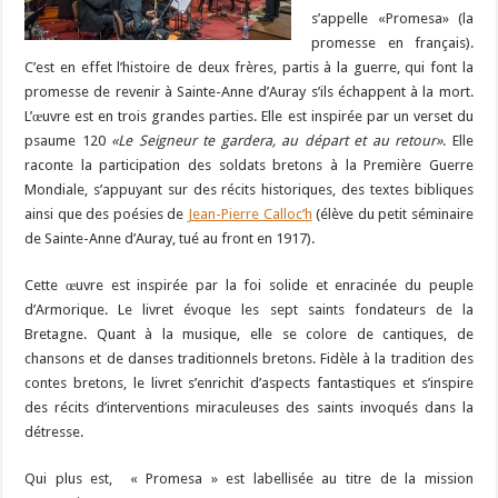
s’appelle «Promesa» (la
promesse en français).
C’est en effet l’histoire de deux frères, partis à la guerre, qui font la
promesse de revenir à Sainte-Anne d’Auray s’ils échappent à la mort.
L’œuvre est en trois grandes parties. Elle est inspirée par un verset du
psaume 120
«Le Seigneur te gardera, au départ et au retour»
. Elle
raconte la participation des soldats bretons à la Première Guerre
Mondiale, s’appuyant sur des récits historiques, des textes bibliques
ainsi que des poésies de
Jean-Pierre Calloc’h
(élève du petit séminaire
de Sainte-Anne d’Auray, tué au front en 1917).
Cette œuvre est inspirée par la foi solide et enracinée du peuple
d’Armorique. Le livret évoque les sept saints fondateurs de la
Bretagne. Quant à la musique, elle se colore de cantiques, de
chansons et de danses traditionnels bretons. Fidèle à la tradition des
contes bretons, le livret s’enrichit d’aspects fantastiques et s’inspire
des récits d’interventions miraculeuses des saints invoqués dans la
détresse.
Qui plus est, « Promesa » est labellisée au titre de la mission