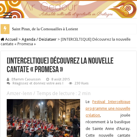
Saint Piran, de la Cornouailles à Lorient
28 juillet : Saint Samson de Dol, père de la Bretagne chrétienne
Accueil
>
Agenda / Deiziataer
>
[INTERCELTIQUE] Découvrez la nouvelle
cantate « Promesa »
[INTERCELTIQUE] Découvrez la nouvelle
cantate « Promesa »
Eflamm Caouissin
8 août 2015
Réagissez et donnez votre avis !
230 Vues
Amzer-lenn / Temps de lecture :
2
min
Le
Festival Interceltique
programme une nouvelle
création
, jouée
récemment à la basilique
de Sainte Anne d’Auray.
Cette nouvelle cantate