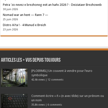
Petra 'zo nevez e brezhoneg evit an hañv 2026 ? - Deiziataer Brezhoweb
30 juin 2026
Nomad war an hent — Rann 7 —
25 juin 2026
Distro Ai'ta ! - 4 Munud e Breizh
23 juin 2026
Articles les + vus depuis toujours
[PLOERMEL] Un couvent à vendre pour l’euro
symbolique
42.6k views
|
12 comments
Comment écrire « ñ » (n avec tilde) sur un prénom ou
un nom
35.8k views
|
6 comments