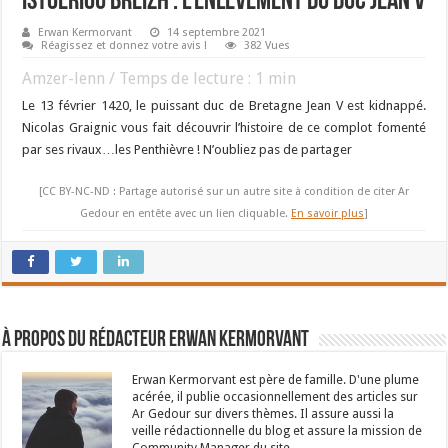
ISTOERIOU BREIZH : L’ENLÈVEMENT du DUC JEAN V
Erwan Kermorvant
14 septembre 2021
Réagissez et donnez votre avis !
382 Vues
Amzer-lenn / Temps de lecture :
1
min
Le 13 février 1420, le puissant duc de Bretagne Jean V est kidnappé.
Nicolas Graignic vous fait découvrir l’histoire de ce complot fomenté
par ses rivaux…les Penthièvre ! N’oubliez pas de partager
[CC BY-NC-ND : Partage autorisé sur un autre site à condition de citer Ar
Gedour en entête avec un lien cliquable.
En savoir plus
]
À propos du rédacteur Erwan Kermorvant
Erwan Kermorvant est père de famille. D'une plume
acérée, il publie occasionnellement des articles sur
Ar Gedour sur divers thèmes. Il assure aussi la
veille rédactionnelle du blog et assure la mission de