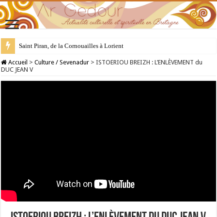
28 juillet : Saint Samson de Dol, père de la Bretagne chrétienne
Accueil
>
Culture / Sevenadur
>
ISTOERIOU BREIZH : L’ENLÈVEMENT du
DUC JEAN V