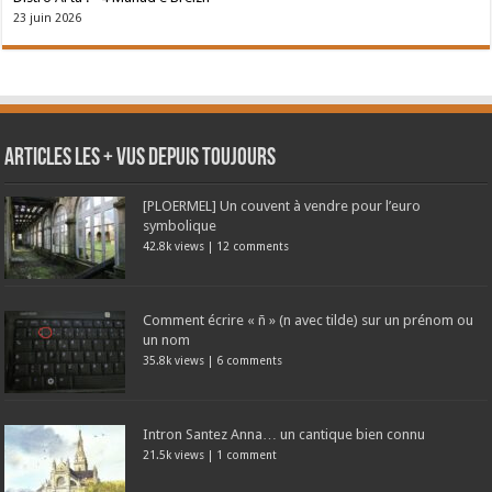
23 juin 2026
Articles les + vus depuis toujours
[PLOERMEL] Un couvent à vendre pour l’euro
symbolique
42.8k views
|
12 comments
Comment écrire « ñ » (n avec tilde) sur un prénom ou
un nom
35.8k views
|
6 comments
Intron Santez Anna… un cantique bien connu
21.5k views
|
1 comment