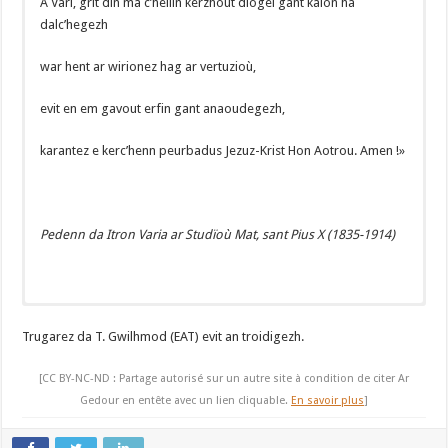
A Vari, grit din ma c’hellin kerzhout diogel gant kalon ha
dalc’hegezh
war hent ar wirionez hag ar vertuzioù,
evit en em gavout erfin gant anaoudegezh,
karantez e kerc’henn peurbadus Jezuz-Krist Hon Aotrou. Amen !»
Pedenn da Itron Varia ar Studïoù Mat,
sant Pius X (1835-1914)
Notre-Dame des Bonnes Études,
Trugarez da T. Gwilhmod (EAT) evit an troidigezh.
toi qui as enfanté Jésus, notre Sauveur,
[CC BY-NC-ND : Partage autorisé sur un autre site à condition de citer Ar
la lumière éternelle du monde, Mère de
Gedour en entête avec un lien cliquable.
En savoir plus
]
la divine science, qui as obtenu si souvent