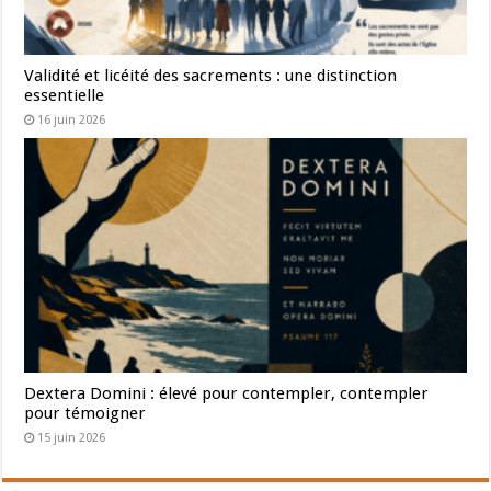
à l’amour et à la possession éternelle
de Jésus-Christ Notre Seigneur. Amen ! »
Validité et licéité des sacrements : une distinction
essentielle
16 juin 2026
Prière à Notre-Dame des Bonnes Études,
par saint Pie X (1835-
1914)
Dextera Domini : élevé pour contempler, contempler
pour témoigner
15 juin 2026