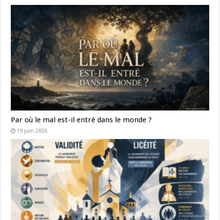
choses selon le dessein de la Sagesse divine.
Défends-moi, ô Marie, ma Mère, de l’esprit d’orgueil,
de suffisance, de vaine curiosité, de légèreté ;
préserve-moi de tout scandale, de toute erreur,
de tout ce qui pourrait altérer ma foi, troubler
la lucidité de mon intelligence, la pureté
Par où le mal est-il entré dans le monde ?
de mon cœur, la paix de mon âme.
19 juin 2026
Ô Marie, fais que je puisse marcher
avec sécurité, courage et constance
dans le chemin de la vérité et de la vertu,
et parvenir enfin à la connaissance,