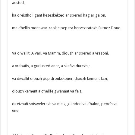
aested,
ha dreistholl gant hezeskekted ar spered hag ar galon,
ma c’hellin mont war-raok e pep tra hervez ratozh Furnez Doue.
Va diwallit, A Vari, va Mamm, diouzh ar spered a vrasoni,
a vrabañs, a guriusted aner, a skañvadurezh ;
va diwallit diouzh pep droukskouer, diouzh kement fazi,
diouzh kement a c’hellfe gwanaat va feiz,
direizhañ spiswelerezh va meiz, glanded va c’halon, peoc’h va
ene.