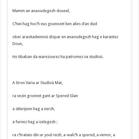
Mamm an anaoudegezh doueel,
C’hwi hag hoc’h eus gounezet ken alies d’an dud
ober araokadennoù dispar en anaoudegezh hag e karantez
Doue,
Ho tibaban da warezourez ha patromez va studïoù.
A Itron Varia ar Studïoù Mat,
ra vezin gronnet gant ar Spered Glan
a sklerijenn hag a nerzh,
a furnez hag a izelegezh ;
ra c’hrataio din ur youl reizh, a-walc’h a spered, a vemor, a