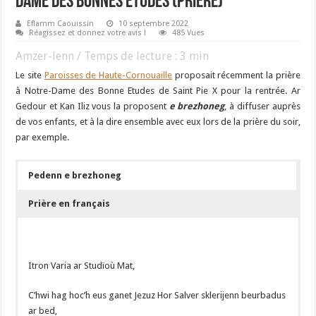
Dame des Bonnes Études (Prière)
Eflamm Caouissin
10 septembre 2022
Réagissez et donnez votre avis !
485 Vues
Amzer-lenn / Temps de lecture :
3
min
Le site
Paroisses de Haute-Cornouaille
proposait récemment la prière
à Notre-Dame des Bonne Etudes de Saint Pie X pour la rentrée. Ar
Gedour et Kan Iliz vous la proposent
e brezhoneg
, à diffuser auprès
de vos enfants, et à la dire ensemble avec eux lors de la prière du soir,
par exemple.
Pedenn e brezhoneg
Prière en français
Itron Varia ar Studïoù Mat,
C’hwi hag hoc’h eus ganet Jezuz Hor Salver sklerijenn beurbadus
ar bed,