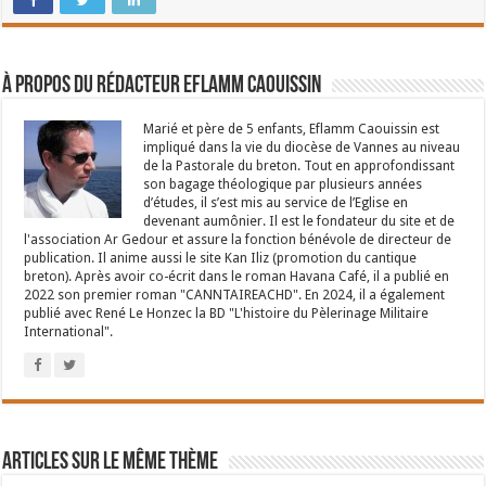
aux hommes de faire de merveilleux progrès
À propos du rédacteur Eflamm Caouissin
dans la science et dans l’amour de Dieu,
je te choisis comme protectrice
Marié et père de 5 enfants, Eflamm Caouissin est
impliqué dans la vie du diocèse de Vannes au niveau
de la Pastorale du breton. Tout en approfondissant
et patronne de mes études.
son bagage théologique par plusieurs années
d’études, il s’est mis au service de l’Eglise en
Ô Notre-Dame des bonnes études,
devenant aumônier. Il est le fondateur du site et de
l'association Ar Gedour et assure la fonction bénévole de directeur de
publication. Il anime aussi le site Kan Iliz (promotion du cantique
que l’Esprit-Saint me remplisse de lumière
breton). Après avoir co-écrit dans le roman Havana Café, il a publié en
2022 son premier roman "CANNTAIREACHD". En 2024, il a également
et de force, de prudence et d’humilité ; qu’il me
publié avec René Le Honzec la BD "L'histoire du Pèlerinage Militaire
International".
donne une volonté droite, l’intelligence, la mémoire,
la facilité suffisantes, et surtout la docilité de l’esprit
et du cœur, afin que je puisse progresser en toutes
Articles sur le même thème