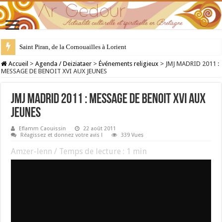
Saint Piran, de la Cornouailles à Lorient
28 juillet : Saint Samson de Dol, père de la Bretagne chrétienne
Accueil
>
Agenda / Deiziataer
>
Événements religieux
>
JMJ MADRID 2011 :
MESSAGE DE BENOIT XVI AUX JEUNES
JMJ MADRID 2011 : MESSAGE DE BENOIT XVI AUX
JEUNES
Eflamm Caouissin
22 août 2011
Réagissez et donnez votre avis !
339 Vues
Amzer-lenn / Temps de lecture :
1
min