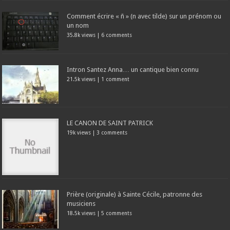
Comment écrire « ñ » (n avec tilde) sur un prénom ou
un nom
35.8k views
|
6 comments
Intron Santez Anna… un cantique bien connu
21.5k views
|
1 comment
LE CANON DE SAINT PATRICK
19k views
|
3 comments
Prière (originale) à Sainte Cécile, patronne des
musiciens
18.5k views
|
5 comments