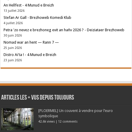
An Hellfest - 4 Munud e Breizh
13 juillet 2026
Stefan Ar Gall - Brezhoweb Komedi Klub
4 juillet 2026
Petra 'zo nevez e brezhoneg evit an hañv 2026 ? - Deiziataer Brezhoweb
30 juin 2026
Nomad war an hent — Rann 7 —
25 juin 2026
Distro Ai'ta ! - 4 Munud e Breizh
23 juin 2026
Articles les + vus depuis toujours
[PLOERMEL] Un couvent à vendre pour l’euro
symbolique
42.6k views
|
12 comments