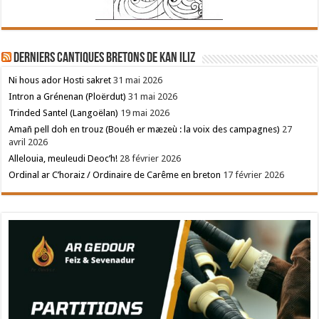
Derniers cantiques bretons de Kan Iliz
Ni hous ador Hosti sakret
31 mai 2026
Intron a Grénenan (Ploërdut)
31 mai 2026
Trinded Santel (Langoëlan)
19 mai 2026
Amañ pell doh en trouz (Bouéh er mæzeù : la voix des campagnes)
27
avril 2026
Allelouia, meuleudi Deoc’h!
28 février 2026
Ordinal ar C’horaiz / Ordinaire de Carême en breton
17 février 2026