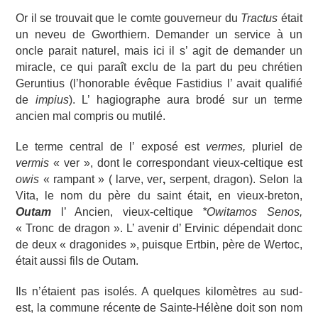
Or il se trouvait que le comte gouverneur du
Tractus
était
un neveu de Gworthiern. Demander un service à un
oncle parait naturel, mais ici il s’ agit de demander un
miracle, ce qui paraît exclu de la part du peu chrétien
Geruntius (l’honorable évêque Fastidius l’ avait qualifié
de
impius
). L’ hagiographe aura brodé sur un terme
ancien mal compris ou mutilé.
Le terme central de l’ exposé est
vermes,
pluriel de
vermis
« ver », dont le correspondant vieux-celtique est
owis
« rampant » ( larve, ver
,
serpent, dragon). Selon la
Vita, le nom du père du saint était, en vieux-breton,
Outam
l’ Ancien, vieux-celtique
*Owitamos Senos,
« Tronc de dragon ». L’ avenir d’ Ervinic dépendait donc
de deux « dragonides », puisque Ertbin, père de Wertoc,
était aussi fils de Outam.
Ils n’étaient pas isolés. A quelques kilomètres au sud-
est, la commune récente de Sainte-Hélène doit son nom