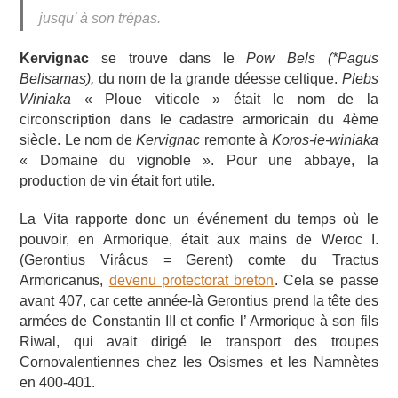
jusqu’ à son trépas.
Kervignac
se trouve dans le
Pow Bels (*Pagus
Belisamas),
du nom de la grande déesse celtique.
Plebs
Winiaka
« Ploue viticole » était le nom de la
circonscription dans le cadastre armoricain du 4ème
siècle. Le nom de
Kervignac
remonte à
Koros-ie-winiaka
« Domaine du vignoble ». Pour une abbaye, la
production de vin était fort utile.
La Vita rapporte donc un événement du temps où le
pouvoir, en Armorique, était aux mains de Weroc I.
(Gerontius Virâcus = Gerent) comte du Tractus
Armoricanus,
devenu protectorat breton
. Cela se passe
avant 407, car cette année-là Gerontius prend la tête des
armées de Constantin III et confie l’ Armorique à son fils
Riwal, qui avait dirigé le transport des troupes
Cornovalentiennes chez les Osismes et les Namnètes
en 400-401.