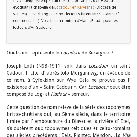
Il y a quelques temps, l’un des collaborateurs d’Ar Gedour
évoquait la chapelle de
Locadour en Kervignac
(Diocèse de
Vannes). Les échanges de nos lecteurs furent intéressants (cf
commentaires). Voici la contribution d’Alan J. Raude pour les
lecteurs d’Ar Gedour :
Quel saint représente le
Locadour
de Kervignac ?
Joseph Loth (NSB-1911) voit dans
Locadour
un saint
Cadour. Il cite, d’ après Iolo Morgannwg, un évêque de
ce nom, à Cyfekkion sur Wye. Cela ne prouve pas l’
existence d’un « Saint Cadour ». Car
Locadour
peut être
composé de Log- et
Hadour
« semeur.
Cette question de nom relève de la série des toponymes
britto-chrétiens qui, au 5ème siècle, dans le territoire
limité par l’ embouchure du Blavet et la rivière d’ Etel,
s’ajoutèrent aux toponymes celtiques et celto-romains
des siècles précédents : Bels, Riantec, Mendon…La
Vita