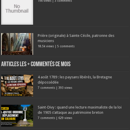
19k views
|
3 comments
Prière (originale) à Sainte Cécile, patronne des
musiciens
18.5k views
|
5 comments
Articles les + commentés ce mois
4 août 1789 : les paysans libérés, la Bretagne
dépossédée
7 comments
|
393 views
Saint-Divy : quand une lecture maximaliste de la loi
de 1905 s’attaque au patrimoine breton
7 comments
|
629 views