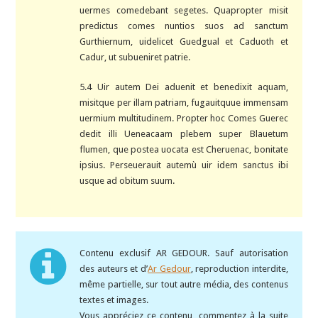
uermes comedebant segetes. Quapropter misit
predictus comes nuntios suos ad sanctum
Gurthiernum, uidelicet Guedgual et Caduoth et
Cadur, ut subueniret patrie.
5.4 Uir autem Dei aduenit et benedixit aquam,
misitque per illam patriam, fugauitquue immensam
uermium multitudinem. Propter hoc Comes Guerec
dedit illi Ueneacaam plebem super Blauetum
flumen, que postea uocata est Cheruenac, bonitate
ipsius. Perseuerauit autemù uir idem sanctus ibi
usque ad obitum suum.
Contenu exclusif AR GEDOUR. Sauf autorisation
des auteurs et d’
Ar Gedour
, reproduction interdite,
même partielle, sur tout autre média, des contenus
textes et images.
Vous appréciez ce contenu, commentez à la suite