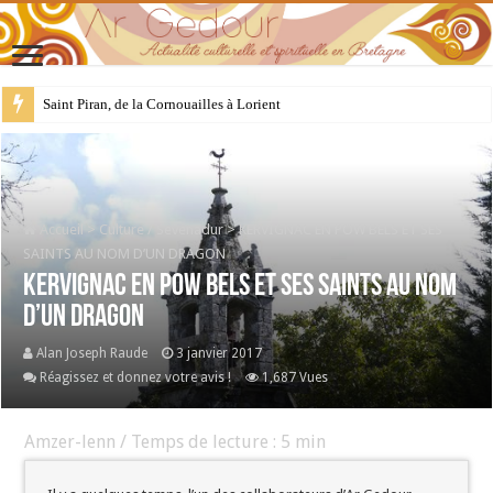
28 juillet : Saint Samson de Dol, père de la Bretagne chrétienne
Accueil
>
Culture / Sevenadur
>
KERVIGNAC EN POW BELS ET SES
SAINTS AU NOM D’UN DRAGON
KERVIGNAC EN POW BELS ET SES SAINTS AU NOM
D’UN DRAGON
Alan Joseph Raude
3 janvier 2017
Réagissez et donnez votre avis !
1,687 Vues
Amzer-lenn / Temps de lecture :
5
min