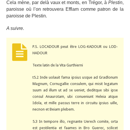
Cela mène, par delà vaux et monts, en Trégor, à
Plestin
,
paroisse où l’on retrouvera Efflam comme patron de la
paroisse de Plestin.
A suivre.
P.S. LOCADOUR peut être LOG-KADOUR ou LOD-
HADOUR
Texte latin de la Vita Gurthierni
t5.2 Inde uolauit fama ipsius usque ad Gradlonum
Magnum, Cornugallie consulem, qui misit legatum
suum ad illum ut ad se ueniet, deditque sibi ipse
consul Anaurotam, ubi conueniunt Heleia atque
Idola, et mille passus terre in circuitu ipsius uille,
necnon et Beiam plebem.
5.3 In tempore illo, regnante Uerech comite, orta
est pestilentia et faames in Bro Guerec, scilicet