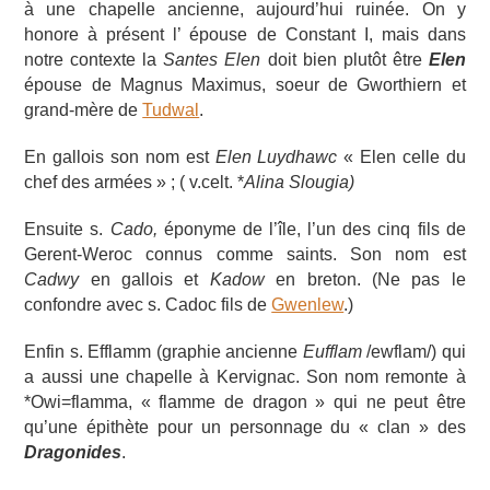
à une chapelle ancienne, aujourd’hui ruinée. On y
honore à présent l’ épouse de Constant I
, mais dans
notre contexte la
Santes Elen
doit bien plutôt être
Elen
épouse de Magnus Maximus, soeur de Gworthiern et
grand-mère de
Tudwal
.
En gallois son nom est
Elen Luydhawc
« Elen celle du
chef des armées » ; ( v.celt. *
Alina Slougia)
Ensuite s.
Cado,
éponyme de l’île, l’un des cinq fils de
Gerent-Weroc connus comme saints. Son nom est
Cadwy
en gallois et
Kadow
en breton. (Ne pas le
confondre avec s. Cadoc fils de
Gwenlew
.)
Enfin s. Efflamm (graphie ancienne
Eufflam
/ewflam/) qui
a aussi une chapelle à Kervignac. Son nom remonte à
*Owi=flamma, « flamme de dragon » qui ne peut être
qu’une épithète pour un personnage du « clan » des
Dragonides
.