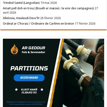
Trinded Santel (Langoëlan)
19 mai 2026
Amañ pell doh en trouz (Bouéh er mæzeù : la voix des campagnes)
27
avril 2026
Allelouia, meuleudi Deoc’h!
28 février 2026
Ordinal ar C’horaiz / Ordinaire de Carême en breton
17 février 2026