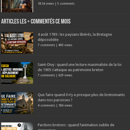
18.5k views
|
5 comments
Articles les + commentés ce mois
4 août 1789 : les paysans libérés, la Bretagne
dépossédée
7 comments
|
400 views
Saint-Divy : quand une lecture maximaliste de la loi
de 1905 s’attaque au patrimoine breton
7 comments
|
629 views
Que faire quand il n’y a presque plus de bretonnants
dans nos paroisses ?
4 comments
|
186 views
Pardons bretons : quand l’animation oublie de