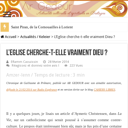
28 juillet : Saint Samson de Dol, père de la Bretagne chrétienne
Accueil
>
Actualités / Keleier
>
L’Eglise cherche-t-elle vraiment Dieu ?
L’Eglise cherche-t-elle vraiment Dieu ?
Eflamm Caouissin
28 février 2014
Réagissez et donnez votre avis !
223 Vues
Amzer-lenn / Temps de lecture :
3
min
Chronique de Guillaume de Prémare, publiée sur AR GEDOUR avec son aimable autorisation,
diffusée le 21/02/2014 sur Radio Espérance
et en version écrite sur le blog
CAHIERS LIBRES
.
Il y a quelques jours, je lisais un article d’Aymeric Christensen, dans
La
Vie
, sur un catholicisme qui serait poussé à s’assumer comme contre-
culture. Le propos était intéressant bien sûr, mais je fus pris d’une certaine