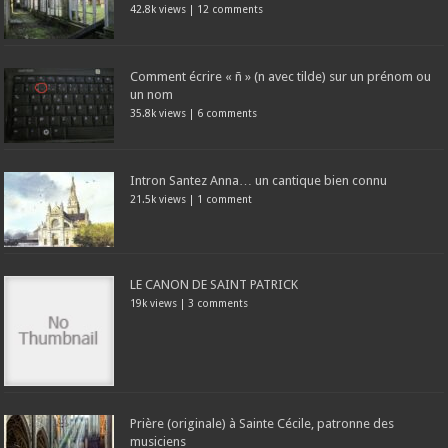
42.8k views
|
12 comments
Comment écrire « ñ » (n avec tilde) sur un prénom ou
un nom
35.8k views
|
6 comments
Intron Santez Anna… un cantique bien connu
21.5k views
|
1 comment
LE CANON DE SAINT PATRICK
19k views
|
3 comments
Prière (originale) à Sainte Cécile, patronne des
musiciens