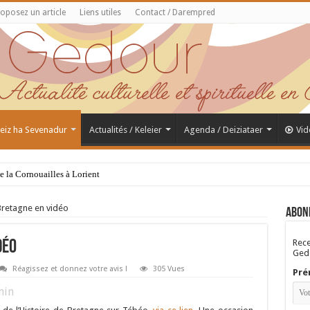
oposez un article
Liens utiles
Contact / Darempred
 Feiz ha Sevenadur
Actualités / Keleier
Agenda / Deiziataer
Vid
de la Cornouailles à Lorient
 Bretagne en vidéo
Abon
Rece
déo
Gedo
Réagissez et donnez votre avis !
305 Vues
Pré
in