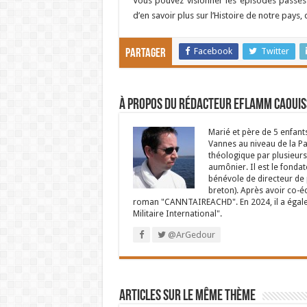
Vous pouvez visionner les épisodes passés
d’en savoir plus sur l’Histoire de notre pays
Facebook
Twitter
Partager
À propos du rédacteur Eflamm Caouis
Marié et père de 5 enfant
Vannes au niveau de la P
théologique par plusieurs 
aumônier. Il est le fondat
bénévole de directeur de p
breton). Après avoir co-é
roman "CANNTAIREACHD". En 2024, il a égalem
Militaire International".
@ArGedour
Articles sur le même thème