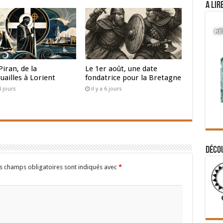
A lir
Piran, de la
Le 1er août, une date
uailles à Lorient
fondatrice pour la Bretagne
 4 jours
il y a 6 jours
Déco
s champs obligatoires sont indiqués avec
*