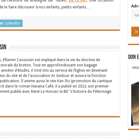
 de l’Histoire de Bretagne sur Tébéo,
via ce lien
. Une occasion
Adr
, de le faire découvrir à nos enfants, petits-enfants…
LinkedIn
sin
DON E
s, Eflamm Caouissin est impliqué dans la vie du diocèse de
astorale du breton. Tout en approfondissant son bagage
années d’études, il s’est mis au service de l’Eglise en devenant
eur du site et de l'association Ar Gedour et assure la fonction
ublication. Il anime aussi le site Kan Iliz (promotion du cantique
crit dans le roman Havana Café, il a publié en 2022 son premier
ent publié avec René Le Honzec la BD "L'histoire du Pèlerinage