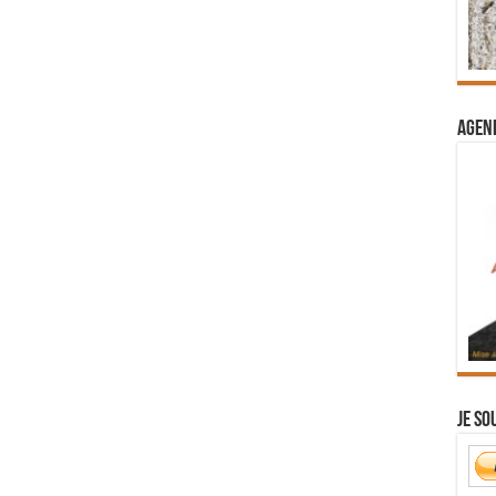
Agend
Je so