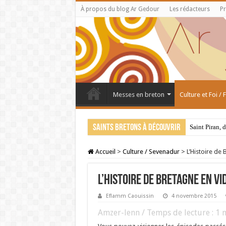
À propos du blog Ar Gedour
Les rédacteurs
Pr
Messes en breton
Culture et Foi /
Saints bretons à découvrir
Saint Piran, 
Accueil
>
Culture / Sevenadur
>
L’Histoire de
L’Histoire de Bretagne en vi
Eflamm Caouissin
4 novembre 2015
Amzer-lenn / Temps de lecture :
1
m