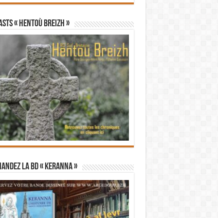
STS « Hentoù Breizh »
andez la BD « Keranna »