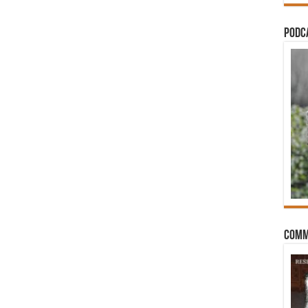
PODCA
Comm