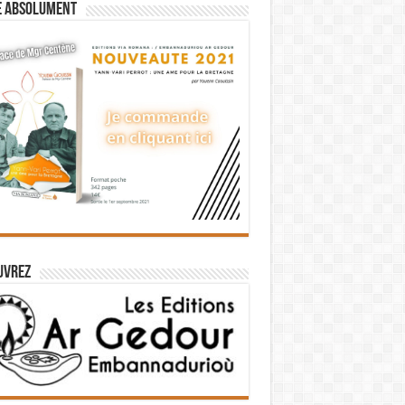
e absolument
uvrez